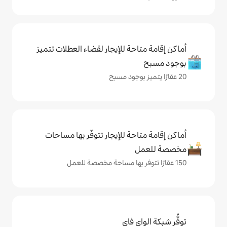
حة للإيجار لقضاء العطلات تتميز
حة للإيجار تتوفّر بها مساحات
ي فاي