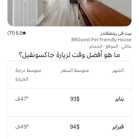
5.0 (71)
متوسط التقييم 5.0 من 5، 71 مراجعات
BRGue
قت لزيارة جاكسونفيل؟
وسط السعر
متوسط درجة
الحرارة
$‏93
47°ف
$‏94
49°ف