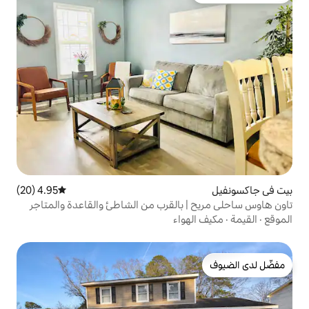
4.95 (20)
متوسط التقييم 4.95 من 5، 20 مراجعات
بالقرب من الشاطئ والقاعدة والمتاجر
واء