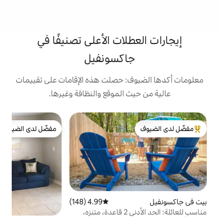
لات الأعلى تصنيفًا في
اكسونفيل
: حصلت هذه الإقامات على تقييمات
 الموقع والنظافة وغيرها.
ك
مفضّل لدى الضيوف
ك
لدى الضيوف
مفضّل لدى الضيوف
ف
م
ا
ا
ق
ق
4.99 (148)
متوسط التقييم 4.99 من 5، 148 مراجعات
ا
مناسب للعائلة: الحد الأدنى 2 قاعدة، متنزه،
و