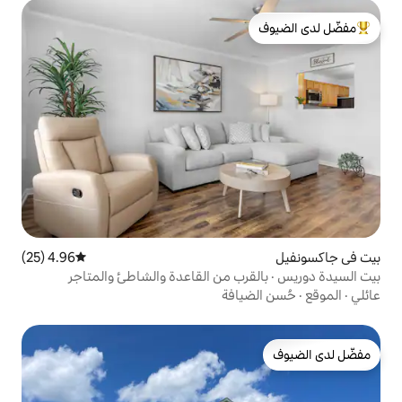
لدى الضيوف
4.96 (25)
متوسط التقييم 4.96 من 5، 25 مراجعات
ب من القاعدة والشاطئ والمتاجر
افة