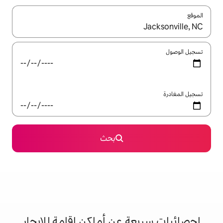
ل باستخدام السهمين لأعلى ولأسفل أو استكشف عن طريق اللمس أو السحب.
بحث
 عن أماكن إقامة للإيجار