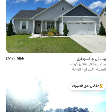
4.95 (20)
متوسط التقييم 4.95 من 5، 20 مراجعات
لدى الضيوف