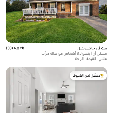
4.87 (30)
متوسط التقييم 4.87 من 5، 30 مراجعات
لدى الضيوف