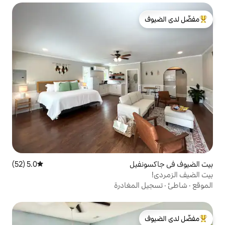
لدى الضيوف
ل
5.0 (52)
متوسط التقييم 5.0 من 5، 52 مراجعات
مغادرة
لدى الضيوف