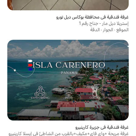
وكاس ديل تورو
1
يرو
ف+بالقرب من الشاطئ في إيسلا كارينيرو