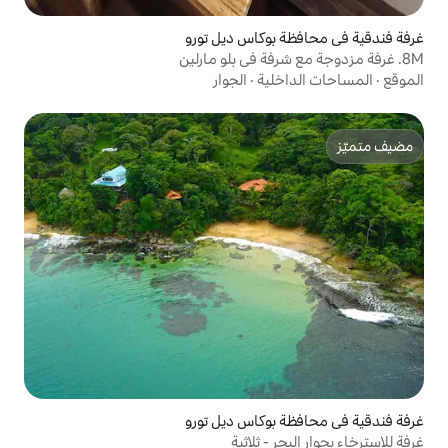
وكاس ديل تورو
ية
·
الجوار
وكاس ديل تورو
 ثلاثية