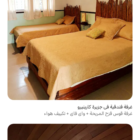
يرو
اي فاي + تكييف هواء