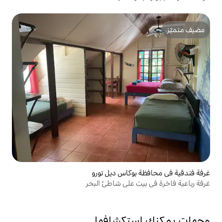
وكاس ديل تورو
 على شاطئ البحر
تكشافها