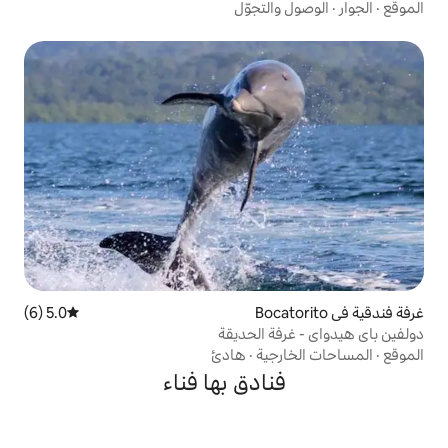
لتجوّل
5.0 (6)
متوسط التقييم 5.0 من 5، 6 مراجعات
 الحديقة
ية
·
هادئ
ادق بها فناء