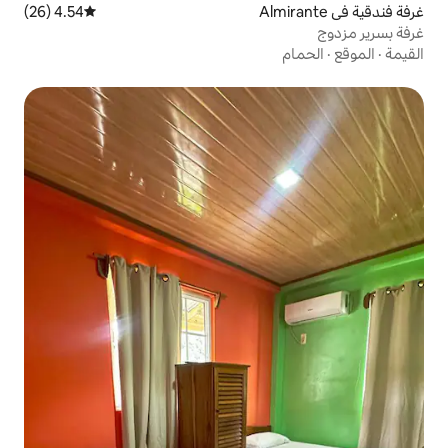
4.54 (26)
متوسط التقييم 4.54 من 5، 26 مراجعات