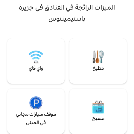
لمثالية لراكبي الأمواج
المطلق لتقديم عطلة من العمر.
ا
 خاص ولا يمكن
جة في الفنادق في جزيرة
م
و
ستيمينتوس
ر
ل
ا
واي فاي
موقف سيارات مجاني
في المبنى