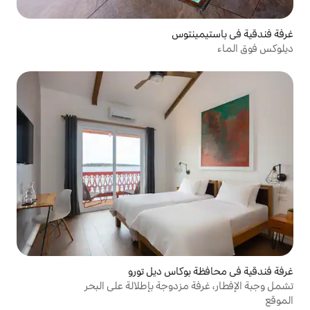
توس
وكاس ديل تورو
زدوجة بإطلالة على البحر