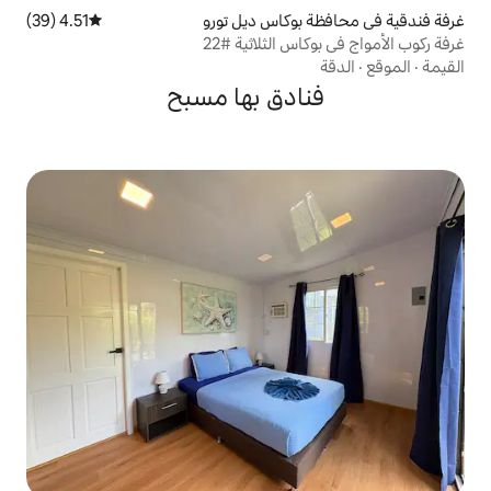
وكاس ديل تورو
4.51 (39)
متوسط التقييم 4.51 من 5، 39 مراجعات
الثلاثية #22
دق بها مسبح