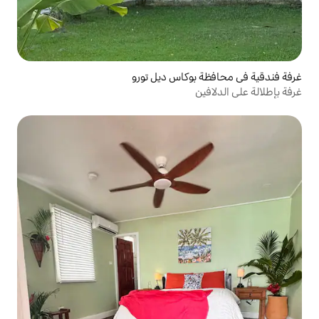
وكاس ديل تورو