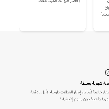
ن
إحضار حيوانك الأليف معك.
واخ
كنية
عار شهرية بسيطة
عار خاصة لأماكن إيجار العطلات طويلة الأجل ودفعة
رية واحدة دون رسوم إضافية.*