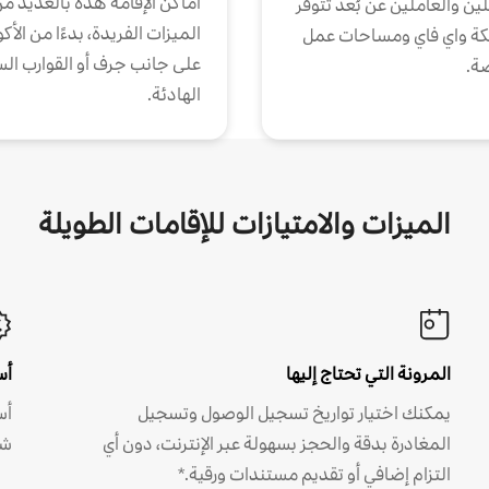
أماكن الإقامة هذه بالعديد م
ين والعاملين عن بُعد تتوفر
الميزات الفريدة، بدءًا من الأك
كة واي فاي ومساحات عمل
على جانب جرف أو القوارب الس
ة.
الهادئة.
الميزات والامتيازات للإقامات الطويلة
المرونة التي تحتاج إليها
أس
يمكنك اختيار تواريخ تسجيل الوصول وتسجيل
أس
المغادرة بدقة والحجز بسهولة عبر الإنترنت، دون أي
شه
التزام إضافي أو تقديم مستندات ورقية.*