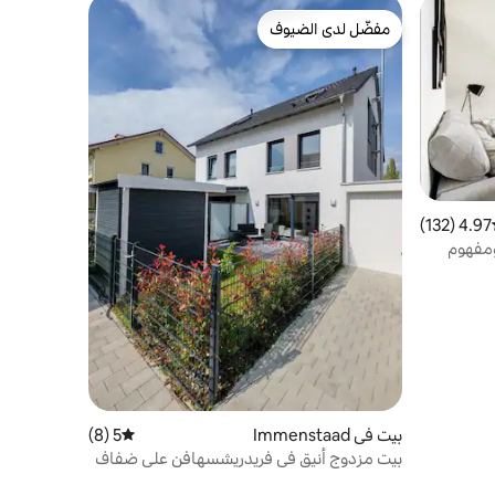
مفضّل لدى الضيوف
مفضّل لدى الضيوف
4.97 (132)
ط التقييم 4.97 من 5، 132 مراجعات
B – شرفة ومفهوم
بيت في Immenstaad
5 (8)
متوسط التقييم 5 من 5، 8 مراجعات
بيت مزدوج أنيق في فريدريشسهافن على ضفاف
بحيرة كونستانس 40/شهر