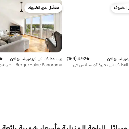
 الضيوف
مفضّل لدى الضيوف
 الضيوف
مفضّل لدى الضيوف
يدريشسهافن
4.92 (169)
متوسط التقييم 4.92 من 5، 169 مراجعات
بيت عطلات في فريدريشسهافن
متوس
العطلات في بحيرة كونستانس في
ergerHalde Panorama
مفتوح
وسائل الراحة المنزلية وأسعار شهرية رائعة