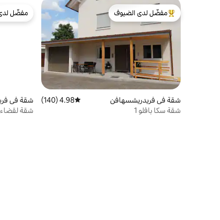
مفضّل لدى الضيوف
مفضّل لدى
من أبرز البيوت المفضّلة لدى الضيوف
مفضّل لدى
شقة في فريدريشسهافن
4.98 (140)
متوسط التقييم 4.98 من 5، 140 مراجعات
شقة في فر
شقة سكا بافلو 1
شقة لقضاء 
لانج فيشباخ