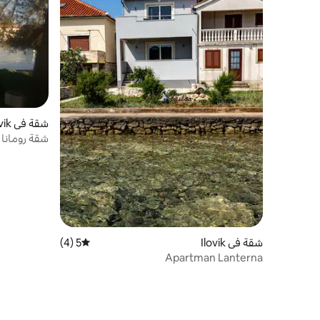
شقة في Ilovik
شقة رومانا 2 إيلوفيك (بالقرب من لوشينج)
شقة في Ilovik
5 (4)
متوسط التقييم 5 من 5، 4 مراجعات
Apartman Lanterna