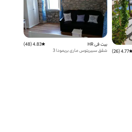
بيت في HR
4.83 (48)
متوسط التقييم 4.83 من 5، 48 مراجعات
شقق سبيريتوس ماري بريمودا 3
4.77 (26)
توسط التقييم 4.77 من 5، 26 مراجعات