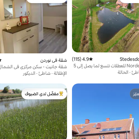
 الضيوف
مفضّل لدى الضيوف
4.9 (115)
متوسط التقييم 4.9 من 5، 115 مراجعات
شقة في نوردن
مت
شقة Norderoog للعطلات تتسع لما يصل إلى 5
شقة جانيت - سكن مركزي في الشمال
طئ
·
الحالة
الإطلالة
·
شاطئ
·
الديكور
ّز
مفضّل لدى الضيوف
ّز
من أبرز البيوت المفضّلة لدى الضيوف