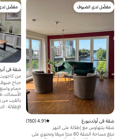
مفضّل لدى الضيوف
مفضّل لدى
مفضّل لدى الضيوف
مفضّل لدى
شقة في أنرف
من كاجويت
جناح ضيوف ف
حمام واسع ف
الأسماك، طري
الإطلالة
·
الد
كم من غروني
تسوق رائعة)
شقة في أولدنبورغ
4.91 (150)
متوسط التقييم 4.91 من 5، 150 مراجعات
يمكن أيضًا 
شقة بنتهاوس مع إطلالة على النهر
هناك أيضًا د
تبلغ مساحة الشقة 80 مترًا مربعًا وتحتوي على
مع مسارات ج