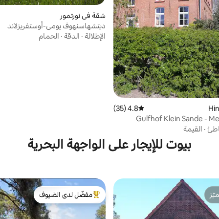
شقة في نورتمور
ديتشهاسنهوف يومي-أوستفريزلاند
الإطلالة
·
الدقة
·
الحمام
4.8 (35)
متوسط التقييم 4.8 من 5، 35 مراجعات
Gulfhof Klein Sande - M
طئ
·
القيمة
بيوت للإيجار على الواجهة البحرية
ّز
مفضّل لدى الضيوف
ّز
من أبرز البيوت المفضّلة لدى الضيوف