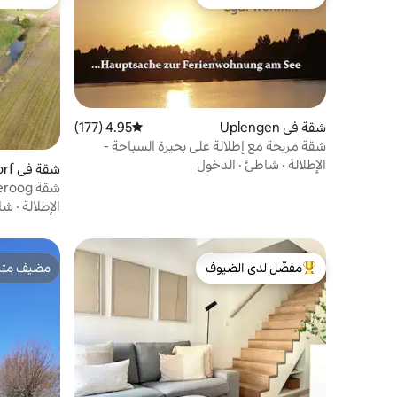
من أبرز البيوت المفضّلة لدى الضيوف
مفضّل لدى
شقة في Uplengen
4.95 (177)
متوسط التقييم 4.95 من 5، 177 مراجعات
شقة مريحة مع إطلالة على بحيرة السباحة -
صديقة للمناخ
الإطلالة
·
شاطئ
·
الدخول
شقة في Stedesdorf
أشخاص
الإطلالة
·
شا
مفضّل لدى الضيوف
مضيف متمي
من أبرز البيوت المفضّلة لدى الضيوف
مضيف متمي