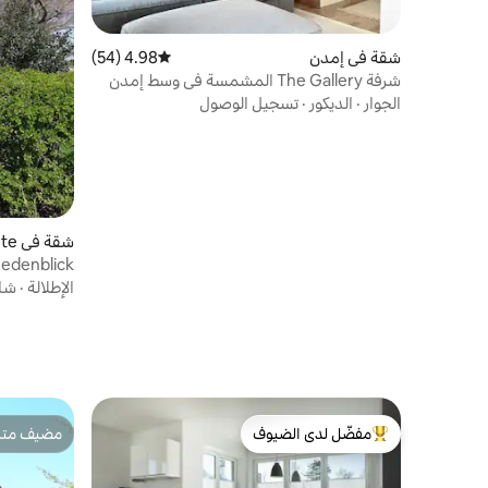
شقة في إمدن
4.98 (54)
متوسط التقييم 4.98 من 5، 54 مراجعات
شرفة The Gallery المشمسة في وسط إمدن
الجوار
·
الديكور
·
تسجيل الوصول
شقة في Hinte
eedenblick
الإطلالة
·
شا
مفضّل لدى الضيوف
مضيف متمي
من أبرز البيوت المفضّلة لدى الضيوف
مضيف متمي