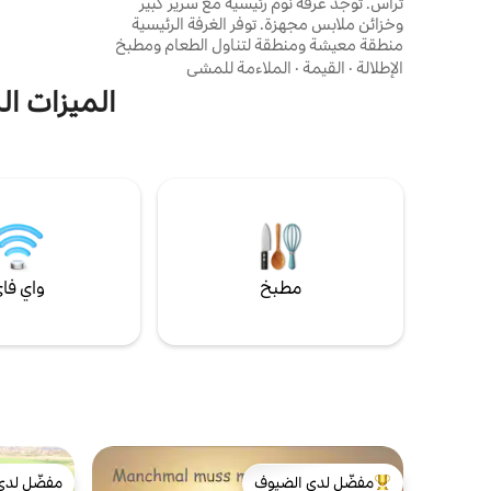
تراس. توجد غرفة نوم رئيسية مع سرير كبير
من المتنزهات
وخزائن ملابس مجهزة. توفر الغرفة الرئيسية
منطقة معيشة ومنطقة لتناول الطعام ومطبخ
مفتوح مجهز بالكامل (مطبخ صغير) مع ماكينة
الإطلالة
·
القيمة
·
الملاءمة للمشي
بورتافيلتر صغيرة للقهوة السائبة والكبسولات
الميزات الر
(مثل إيلي) وماكينة قهوة فلتر ومحمصة وغلاية.
يمكن فصل غرفة نوم أخرى عن الغرفة الرئيسية
بباب منزلق. يوجد هنا سرير قابل للطي لشخصين
وخزائن ملابس مجهزة وأريكة وتلفزيون وإمكانية
الوصول المباشر إلى التراس. حمام رئيسي مع
دش ومرحاض وحمام ضيوف مع مرحاض يؤدي
إلى الردهة.
مطبخ
واي فا
مفضّل لدى الضيوف
مفضّل لدى