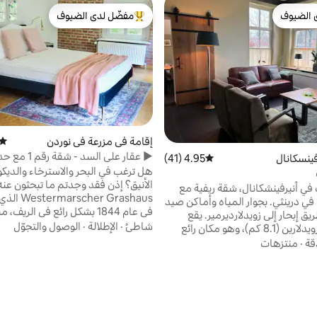
 الضيوف
مفضّل لدى الضيوف
 الضيوف
من أبرز البيوت المفضّلة لدى الضيوف
إقامة في مزرعة في نوردن
متوس
▶︎ عقار على السد - شقة رقم 1 مع حديقة ◀︎
ينسكانال
4.95 (41)
متوسط التقييم 4.95 من 5، 41 مراجعات
هل ترغب في البحر والاسترخاء والديكو
الأنيق؟ إذن فقد وجدتم ما تبحثون عنه
ي أنيرفينشكانال، شقة ريفية مع
scher Grashaus
ي درينثي. بجوار المياه وأماكن صيد
في عام 1844 بشكل رائع في الريف
ق إبحار إلى زويدلارديرمير. يقع
السد بين نوردديش وجريتسيل. شقتنا 
شاطئ
·
الإطلالة
·
الوصول والتجوّل
بالقرب من زويدلارين (8.1 كم)، وهو مكان رائع
في الطا
للاسترخاء والهدوء. على بعد 18 كم من آسن و22
قة
·
منتزهات
على أهم المعلومات: تسجيل ا
نغن (حيث يمكنك الاستمتاع بتجربة
. استخدام زورق تجديف وزورق كانو.
صباحًا القرب من ال
استخدام الشواء. ومقابل رسوم،
مجاني
راجات كهربائية/زوارق آلية متاحة،
السيارات؟ في العقار
ميلة لركوب الدراجات. توجد العديد