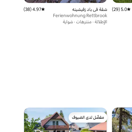
5.0 (29)
متوسط التقييم 5.0 من 5، 29 مراجعات
شقة في باد زفيشينه
4.97 (38)
متوسط التقييم 4.97 من 5، 38 مراجعات
Ferienwohnung Rettbrook
الإطلالة
·
منتزهات
·
شواية
مفضّل لدى الضيوف
مفضّل لدى الضيوف