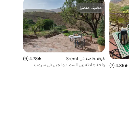
مضيف متميّز
مضيف متميّز
غرفة خاصة في Sremt
4.78 (9)
متوسط التقييم 4.78 من 5، 9 مراجعات
واحة هادئة بين السماء والجبل في سرمت
4.86 (7)
متوسط التقييم 4.86 من 5، 7 مراجعات