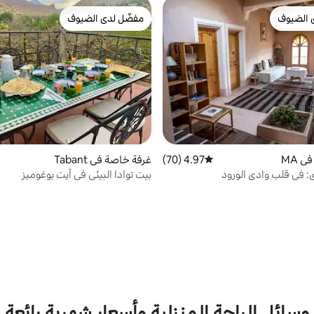
 الضيوف
مفضّل لدى الضيوف
 الضيوف
مفضّل لدى الضيوف
 MA
4.97 (70)
متوسط التقييم 4.97 من 5، 70 مراجعات
غرفة خاصة في Tabant
: في قلب وادي الورود
بيت توادا البيئي في آيت بوغوميز
وسائل الراحة المنزلية وأسعار شهرية رائعة