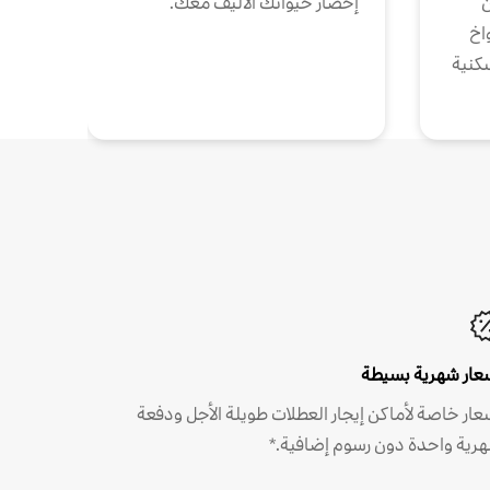
ن
إحضار حيوانك الأليف معك.
واخ
كنية
عار شهرية بسيطة
عار خاصة لأماكن إيجار العطلات طويلة الأجل ودفعة
رية واحدة دون رسوم إضافية.*