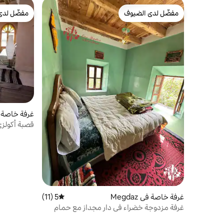
مفضّل لدى الضيوف
مفضّل لدى
مفضّل لدى الضيوف
مفضّل لدى
غرفة خاصة في
قصبة أكولزي
غرفة خاصة في Megdaz
5 (11)
متوسط التقييم 5 من 5، 11 مراجعات
غرفة مزدوجة خضراء في دار مجداز مع حمام
مشترك