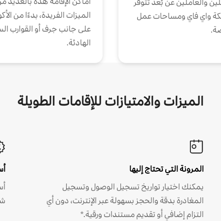
أماكن الإقامة هذه بالعديد م
ين والعاملين عن بُعد تتوفر
الميزات الفريدة، بدءًا من الأك
كة واي فاي ومساحات عمل
على جانب جرف أو القوارب الس
ة.
الهادئة.
الميزات والامتيازات للإقامات الطويلة
المرونة التي تحتاج إليها
أس
يمكنك اختيار تواريخ تسجيل الوصول وتسجيل
أس
المغادرة بدقة والحجز بسهولة عبر الإنترنت، دون أي
شه
التزام إضافي أو تقديم مستندات ورقية.*