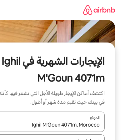
خطى
لى
لمحتوى
الإيجارات الشهرية في Ighil
M'Goun 4071m
اكتشف أماكن الإيجار طويلة الأجل التي تشعر فيها كأنك
في بيتك حيث تقيم مدة شهر أو أطول.
الموقع
عند توفر النتائج، انتقل باستخدام السهمين لأعلى ولأسف