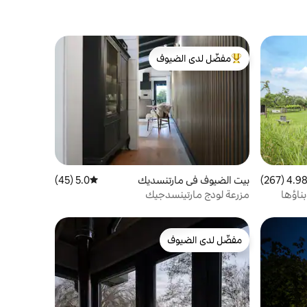
مفضّل لدى الضيوف
من أبرز البيوت المفضّلة لدى الضيوف
4.98 (267
التقييم 4.98 من 5، 267 مراجعات
بيت الضيوف في مارتنسديك
5.0 (45)
متوسط التقييم 5.0 من 5، 45 مراجعات
 بناؤها
مزرعة لودج مارتينسدجيك
مفضّل لدى الضيوف
مفضّل لدى الضيوف