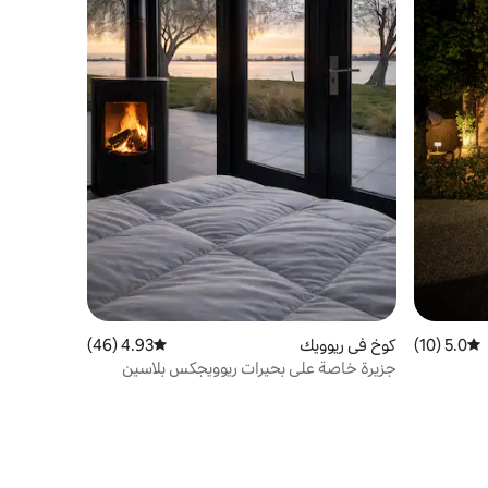
5.0 (10)
متوسط التقييم 5.0 من 5، 10 مراجعات
كوخ في ريوويك
4.93 (46)
متوسط التقييم 4.93 من 5، 46 مراجعات
جزيرة خاصة على بحيرات ريوويجكس بلاسين