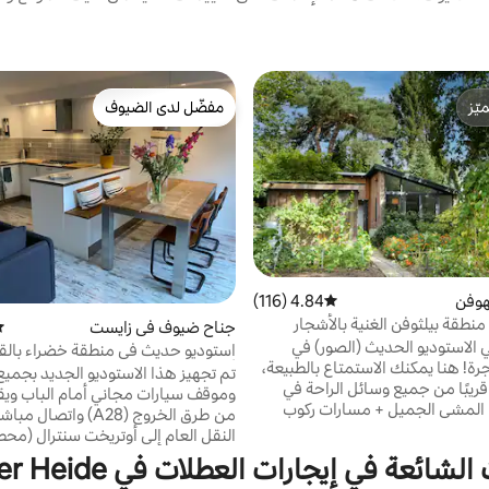
ّز
مفضّل لدى الضيوف
ّز
مفضّل لدى الضيوف
هوفن
4.84 (116)
متوسط التقييم 4.84 من 5، 116 مراجعات
نطقة بيلثوفن الغنية بالأشجار
جناح ضيوف في زايست
مت
ي الاستوديو الحديث (الصور) في
استوديو حديث في منطقة خضراء بال
! هنا يمكنك الاستمتاع بالطبيعة،
أوتريخت
تم تجهيز هذا الاستوديو الجديد بجميع
ل قريبًا من جميع وسائل الراحة في
وموقف سيارات مجاني أمام الباب ويق
 المشي الجميل + مسارات ركوب
من طرق الخروج (A28) واتصا
 البيت والمتاجر والمطاعم على بعد
النقل العام إلى أوتريخت سنترال (محط
. يمكنك إيقاف سيارتك مجانًا في
على بعد دقيقتين سيرًا على الأقدام). 
شائعة في إيجارات العطلات في Huis ter Heide
ر ثم الحصول على اتصال جيد وسريع
ترغب في الاستمتاع بزيست المريح، أو