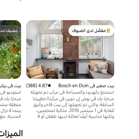
مفضّل لدى الضيوف
مضيف متمي
من أبرز البيوت المفضّلة لدى الضيوف
مضيف متمي
بيت صغير في Bosch en Duin
4.87 (388)
متوسط التقييم 4.87 من 5، 388 مراجعات
بيت في بيلت
استمتع بالهدوء والمساحة في مرآب تم تحويله
استوديو في م
بأناقة في بوش ودوين
مرحبًا بك في بوش إن دوين في مرآبنا/حظيرتنا
مرحبًا بك ف
السابقة، والتي تم تحويلها إلى بيت فاخر وأنيق
منطقة مشجرة
للغاية في 1 سبتمبر 2016. مثالية لشخصين،
بينما لا تزا
ولكنها مناسبة أيضًا لعائلة لديها طفلان أو 4
المدينة. مع
أصدقاء. المنزل معزول تمامًا ويتم تسخينه
الدراجات من
بواسطة التدفئة تحت الأرضية وموقد يعمل
مسافة قصيرة
الميزات ال
بالخشب. من خلال نافذة كبيرة مثل أبواب المرآب
محطة القطا