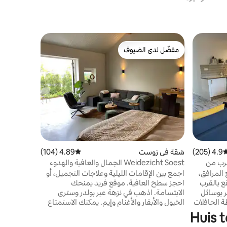
بيت الضيوف
مفضّل لدى الضيوف
مفضّل لد
بيت أميلسو
مفضّل لدى الضيوف
مفضّل لد
وأنيق في مو
كيلومترات 
المدينة ال
فرصًا ممتا
أو ركوب الق
4.9 (205)
وسط التقييم 4.9 من 5، 205 مراجعات
شقة في زوست
4.89 (104)
متوسط التقييم 4.89 من 5، 104 مراجعات
واسعة من ا
لعائلة!
قرب من
Weidezicht Soest الجمال والعافية والهدوء
والطبيعة
 المرافق،
اجمع بين الإقامات الليلية وعلاجات التجميل، أو
ع بالقرب
احجز سطح العافية. موقع فريد يمنحك
ل مباشر بوسائل
الابتسامة. اذهب في نزهة عبر بولدر وسترى
ة الحافلات
الخيول والأبقار والأغنام وإيم. يمكنك الاستمتاع
سواء كنت
هنا كل يوم. مع كل الكماليات. تشتهر Soest
 الذهاب
بغاباتها وكثبانها الرملية الجميلة. مسارات المشي