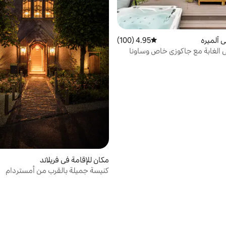
 آلميره
4.95 (100)
متوسط التقييم 4.95 من 5، 100 مراجعات
 الغابة مع جاكوزي خاص وساونا
ء
مكان للإقامة في فريلاند
كنيسة جميلة بالقرب من أمستردام