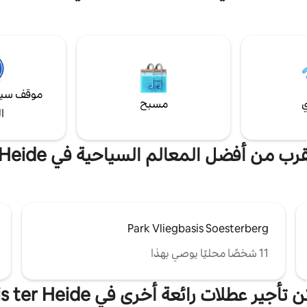
 أوتريخت وأمستردام وأمرسفورت،
للتنزه في أوتريخت هيوفيلروغ أو ركوب 
المدينة الأوروبية 2023. نرحب بالوالدين +
إلى أوتريخت، كن موضع ترحيب! يقع ال
ضع. يمكن حجزها من ليلة واحدة،
في منطقة سكنية هادئة ويحتوي على 
 الميلاد، عندما يُسمح بثلاث ليالٍ
خاصة مكشوفة ومطبخ مجهز تجهيزًا كا
وغسالة ملابس وتلفزيون تفاعلي ووا
مطري.
موقف سيا
ي
مسبح
ا
ب من أفضل المعالم السياحية في Huis ter Heide
Park Vliegbasis Soesterberg
11 شخصًا محليًا يوصي بهذا
تأجير عطلات رائعة أخرى في Huis ter Heide