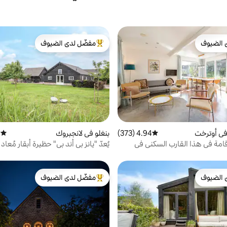
 الضيوف
مفضّل لدى الضيوف
 الضيوف
من أبرز البيوت المفضّلة لدى الضيوف
في أوترخت
4.94 (373)
متوسط التقييم 4.94 من 5، 373 مراجعات
بنغلو في لانجبروك
)
متوسط 
قامة في هذا القارب السكني في
يُعدّ "يانز بي أند بي" حظيرة أبقار مُعاد
بشكل مريح.
 الضيوف
مفضّل لدى الضيوف
 الضيوف
من أبرز البيوت المفضّلة لدى الضيوف