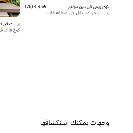
كوخ ريفي في دين دولدر
4.95 (76)
متوسط التقييم 4.95 من 5، 76 مراجعات
بيت ساحر، مستقل، في منطقة غابات
بيت صغير في
كوخ فاخر في
وتكييف هوا
وجهات يمكنك استكشافها