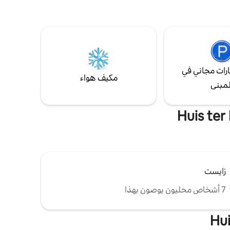
الحافلة
وركوب الدراجات الجميلة والمتحف العسكري
استوديو
والساونا سويستربرغ والحفلات الموسيقية في
حديقة
حديقة القصر/المكشوفة. يقع في وسط هولندا،
ملاً
على بعد 20 دقيقة من أميرسفورت و35 دقيقة
ي فاي ودش
من أوتريخت/أدام
رات مجاني في
مكيف هواء
لمبنى
زايست
7 أشخاص محليون يوصون بهذا