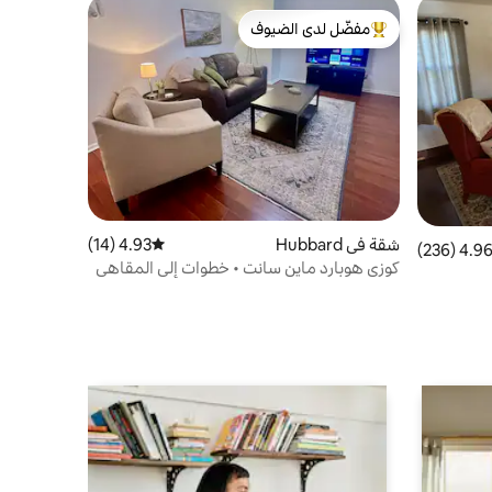
مفضّل لدى الضيوف
من أبرز البيوت المفضّلة لدى الضيوف
شقة في Hubbard
4.93 (14)
متوسط التقييم 4.93 من 5، 14 مراجعات
4.96 (236
التقييم 4.96 من 5، 236 مراجعات
كوزي هوبارد ماين سانت • خطوات إلى المقاهي
والمتاجر