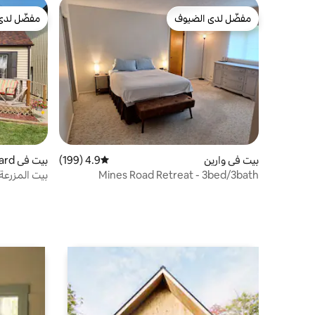
مفضّل لدى الضيوف
مفضّل لدى
مفضّل لدى الضيوف
مفضّل لدى
بيت في وارين
4.9 (199)
متوسط التقييم 4.9 من 5، 199 مراجعات
بيت في Hubbard
Mines Road Retreat - 3bed/3bath
بيت المزرعة