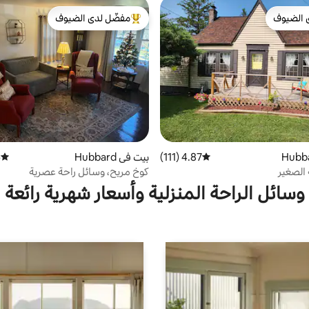
 الضيوف
مفضّل لدى الضيوف
 الضيوف
من أبرز البيوت المفضّلة لدى الضيوف
4.87 (111)
متوسط التقييم 4.87 من 5، 111 مراجعات
بيت في Hubbard
)
متوسط 
 الصغير
كوخ مريح، وسائل راحة عصرية
وسائل الراحة المنزلية وأسعار شهرية رائعة