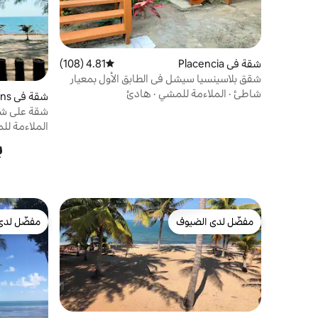
شقة في Placencia
4.81 (108)
متوسط التقييم 4.81 من 5، 108 مراجعات
شقق بلاسينسيا سيشل في الطابق الأول بمعيار
ذهبي
شاطئ
·
الملاءمة للمشي
·
هادئ
شقة في Hopkins
شقة على شا
البحر الكاريب
الملاءمة ل
ب
مفضّل لدى الضيوف
مفضّل لدى
مفضّل لدى الضيوف
مفضّل لدى