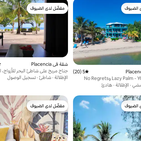
 الضيوف
مفضّل لدى الضيوف
 الضيوف
مفضّل لدى الضيوف
شقة في Placencia
مت
جناح مريح على شاطئ البحر للأزواج، ا
5 (20)
متوسط التقييم 5 من 5، 20 مراجعات
الأرضي
الإطلالة
·
شاطئ
·
تسجيل الوصول
أجنحة Lazy Palm - YOLO وNo Regrets
لمشي
·
الإطلالة
·
هادئ
 الضيوف
مفضّل لدى الضيوف
 الضيوف
مفضّل لدى الضيوف