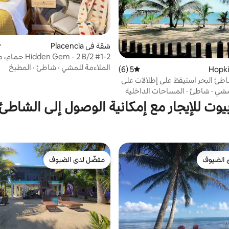
شقة في Placencia
م
#1-2 n Gem - 2 B/2
في الأسرة، مطبخ
الملاءمة للمشي
·
شاطئ
·
المطبخ
5 (6)
متوسط التقييم 5 من 5، 6 مراجعات
طئ البحر استيقظ على إطلالات على
ي
لمشي
·
شاطئ
·
المساحات الداخلية
يوت للإيجار مع إمكانية الوصول إلى الشاطئ
 الضيوف
مفضّل لدى الضيوف
 الضيوف
مفضّل لدى الضيوف