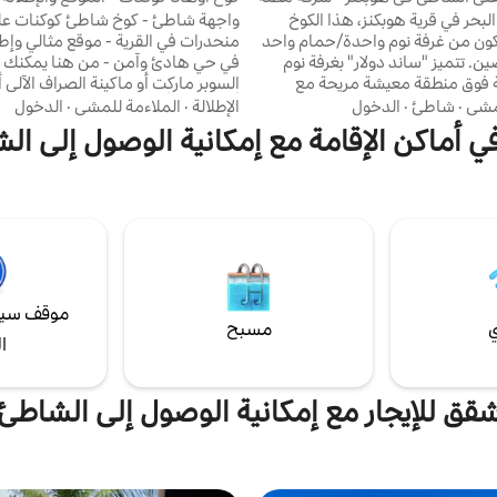
البحر!
بحر في قرية هوبكنز، هذا الكوخ
واجهة شاطئ - كوخ شاطئ كوكنات عل
كون من غرفة نوم واحدة/حمام واحد
منحدرات في القرية - موقع مثالي وإط
. تتميز "ساند دولار" بغرفة نوم
في حي هادئ وآمن - من هنا يمكنك 
ة فوق منطقة معيشة مريحة مع
السوبر ماركت أو ماكينة الصراف الآلي أ
بالإضافة إلى مكيف هواء في غرفة
أو الحانات أو نادي الشاطئ مع حمام
لمشي
·
شاطئ
·
الدخول
الإطلالة
·
الملاءمة للمشي
·
الدخول
تع بشرفة خاصة على شاطئ البحر مع
بعد دقيقة واحدة!... استمتع بحياة الج
في أماكن الإقامة مع إمكانية الوصول إلى ا
ة على البحر الكاريبي مثالية لتناول
الاستوائية، وتناول الكوكتيل في أرجوح
استرخاء في الهواء الطلق. يقع هذا
على الشرفة، والغوص على الشعاب الم
حلي المثالي في هوبكنز، بليز، على
وأخذ قيلولة في مكيف الهواء، والتنزه
 سيرًا على الأقدام من المطاعم ذات
جاكوار، ومشاهدة النجوم على قطعة 
على وبارات الشاطئ ومحلات البقالة
الخاصة بك... هنا مكانك المثالي! لا 
ذب المحلية.
إلى حمام سباحة أوهانا
موقف سيا
ي
مسبح
ا
قق للإيجار مع إمكانية الوصول إلى الشاطئ