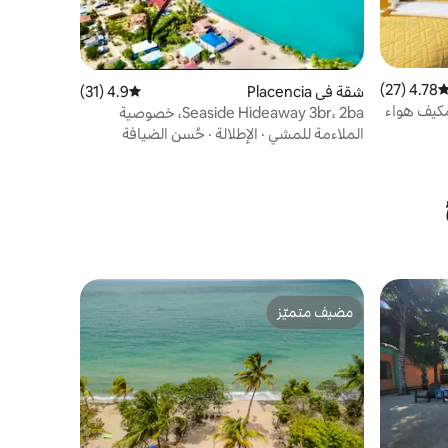
4.78 (27)
توسط التقييم 4.78 من 5، 27 مراجعات
شقة في Placencia
4.9 (31)
متوسط التقييم 4.9 من 5، 31 مراجعات
Hidde حمام، مكيف هواء
Seaside Hideaway 3br، 2ba، خصوصية
الطابق الثاني،
الملاءمة للمشي
·
الإطلالة
·
حُسن الضيافة
مضيف متميّز
مضيف متميّز