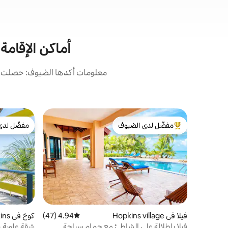
أماكن الإقامة
معلومات أكدها الضيوف: حصلت أما
مفضّل لدى الضيوف
مفضّل لدى
من أبرز البيوت المفضّلة لدى الضيوف
مفضّل لدى
فيلا في Hopkins village
4.94 (47)
متوسط التقييم 4.94 من 5، 47 مراجعات
كوخ في Hopkins
فيلا بإطلالة على الشاطئ مع حمام سباحة
شقة علوية ع