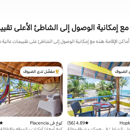
 مع إمكانية الوصول إلى الشاطئ الأعلى تقييم
كن الإقامة هذه مع إمكانية الوصول إلى الشاطئ على تقييمات عالية م
 الضيوف
مفضّل لدى الضيوف
 الضيوف
من أبرز البيوت المفضّلة لدى الضيوف
4.89 (56)
متوسط التقييم 4.89 من 5، 56 مراجعات
كوخ في Placencia
متوس
لى الشاطئ في هوبكنز • شرفة مطلة
كوخ أوهانا كوكنات - الموقع والإطلالة