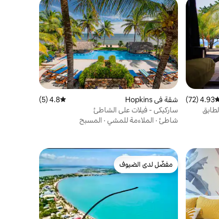
4.93 (72)
وسط التقييم 4.93 من 5، 72 مراجعات
شقة في Hopkins
4.8 (5)
متوسط التقييم 4.8 من 5، 5 مراجعات
لطابق
ساركيكي - فيلات على الشاطئ
شاطئ
·
الملاءمة للمشي
·
المسبح
مفضّل لدى الضيوف
مفضّل لدى الضيوف