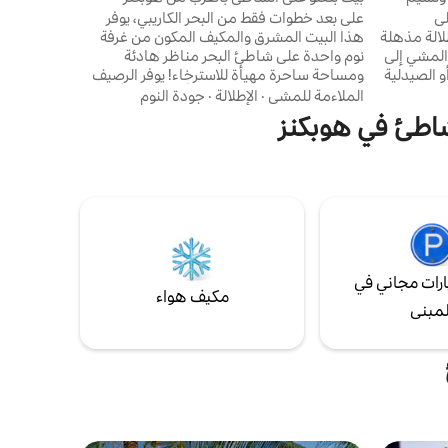
ى
على بعد خطوات فقط من البحر الكاريبي، يوفر
المقابل مبا
لالة مذهلة
هذا البيت المشرق والمكيف المكون من غرفة
تنظيف أو خدمة b
المشي إلى
نوم واحدة على شاطئ البحر مناظر هادئة
و الصيدلية
ومساحة ساحرة مهيأة للاسترخاء! يوفر الرصيف
 سباحة على
الكبير والبالابا فرصة للتشمس أو السباحة أو صيد
الملاءمة للمشي
·
الإطلالة
·
جودة النوم
زيرة
الأسماك أو الاستمتاع بالنسيم في أرجوحة
لشاطئ في هوبكنز
ة شبكية
شبكية! يقع هذا العقار على بعد دقيقة واحدة
رجانية،
فقط من مرسى نهر سيتي، و5 دقائق من "صف
 في محمية
الفنادق" الشهير من المطاعم ووسائل الراحة
الشاطئ
السياحية، و9 دقائق من قرية هوبكنز النابضة
يوجد وصول
بالحياة (تم التصويت عليها "القرية الأكثر ودية في
بليز"!) LIC# HOT09192
رات مجاني في
مكيف هواء
لمبنى