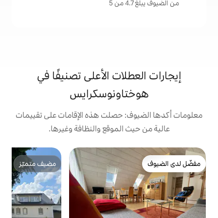
لات الأعلى تصنيفًا في
تاونوسكرايس
: حصلت هذه الإقامات على تقييمات
 الموقع والنظافة وغيرها.
شق
مضيف متميّز
e
مضيف متميّز
e
س
ا
ا