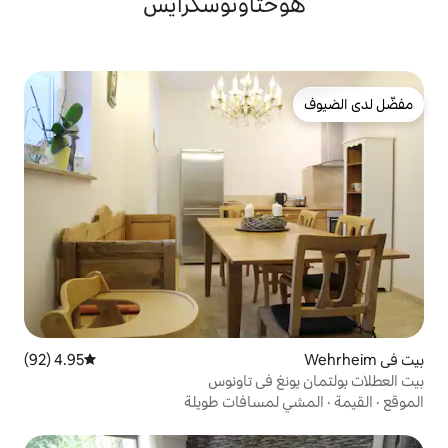
تاونوسكرايس
4.95 (92)
متوسط التقييم 4.95 من 5، 92 مراجعات
 في تاونوس
سافات طويلة