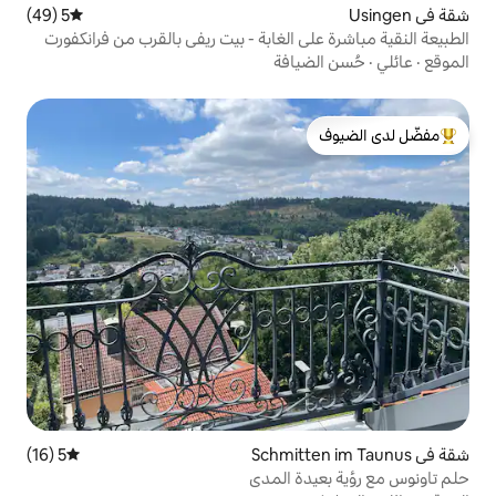
5 (49)
متوسط التقييم 5 من 5، 49 مراجعات
 الغابة - بيت ريفي بالقرب من فرانكفورت
افة
لدى الضيوف
5 (16)
متوسط التقييم 5 من 5، 16 مراجعات
ة المدى