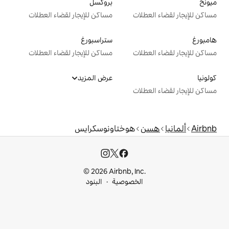
بروكسل
ت
مساكن للإيجار لقضاء العطلات
ستراسبورغ
ت
مساكن للإيجار لقضاء العطلات
عرض المزيد
ت
هوختاونوسكرايس
© 2026 Airbnb, I
خصوصية
البنود