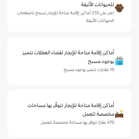
ة
لى 210 أماكن إقامة متاحة للإيجار تسمح باصطحاب
حة للإيجار لقضاء العطلات تتميز
حة للإيجار تتوفّر بها مساحات