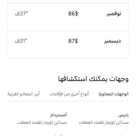
$‏86
37°ف
$‏87
31°ف
تكشافها
ع أخرى من الإقامات
أبرز المعالم القريبة
أمستردام
ت
مساكن للإيجار لقضاء العطلات