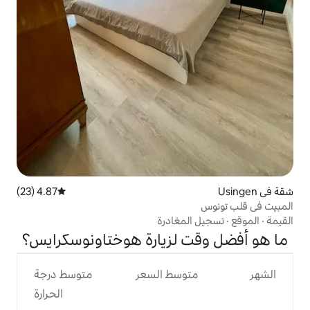
4.87 (23)
متوسط التقييم 4.87 من 5، 23 مراجعات
مغادرة
 لزيارة هوختاونوسكرايس؟
وسط السعر
متوسط درجة
الحرارة