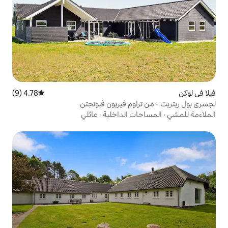
4.78 (9)
متوسط التقييم 4.78 من 5، 9 مراجعات
اوم فيريون فيونجتن
ت الداخلية
·
عائلي