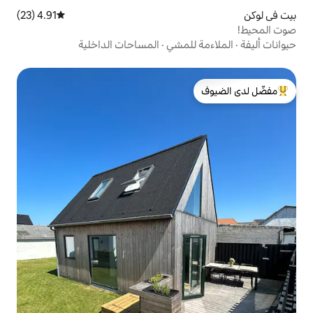
4.91 (23)
متوسط التقييم 4.91 من 5، 23 مراجعات
لمشي
·
المساحات الداخلية
لدى الضيوف