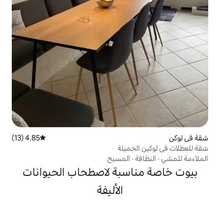
4.85 (13)
متوسط التقييم 4.85 من 5، 13 مراجعات
ميلة
المسبح
سبة لاصطحاب الحيوانات
الأليفة