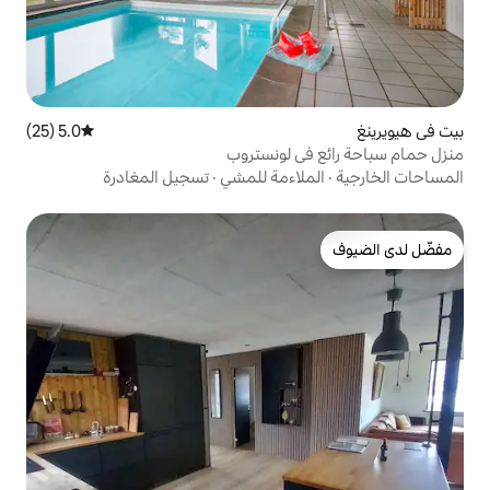
5.0 (25)
متوسط التقييم 5.0 من 5، 25 مراجعات
 لونستروب
اءمة للمشي
·
تسجيل المغادرة