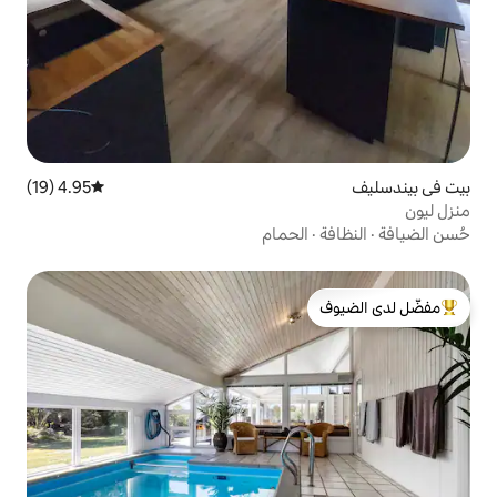
4.95 (19)
متوسط التقييم 4.95 من 5، 19 مراجعات
لحمام
لدى الضيوف