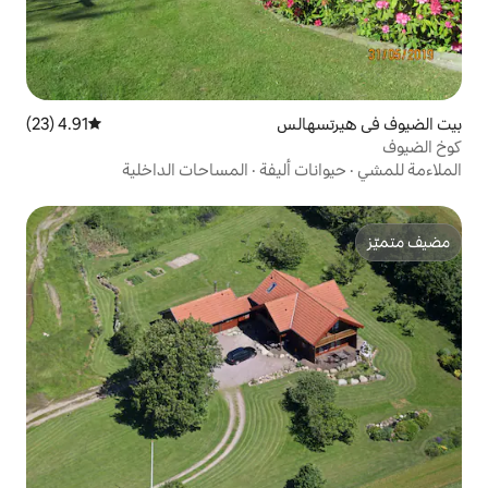
لس
4.91 (23)
متوسط التقييم 4.91 من 5، 23 مراجعات
أليفة
·
المساحات الداخلية