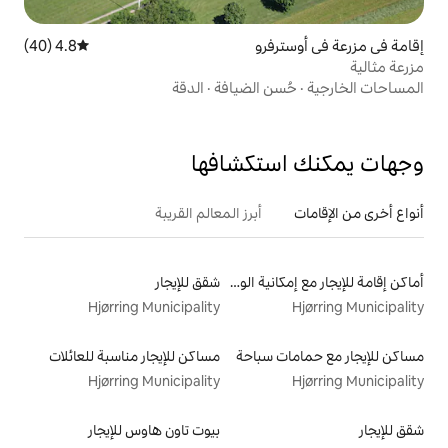
رو
4.8 (40)
متوسط التقييم 4.8 من 5، 40 مراجعات
 الضيافة
·
الدقة
تكشافها
أبرز المعالم القريبة
أماكن إقامة للإيجار مع إمكانية الوصول إلى الشاطئ
شقق للإيجار
Hjørring Municipality
سباحة
مساكن للإيجار مناسبة للعائلات
Hjørring Municipality
بيوت تاون هاوس للإيجار