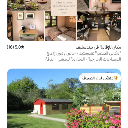
ف
5.0 (16)
متوسط التقييم 5.0 من 5، 16 مراجعات
- خاص ودون إزعاج.
اءمة للمشي
·
الدقة
لدى الضيوف