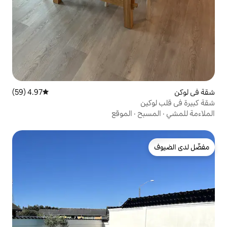
4.97 (59)
متوسط التقييم 4.97 من 5، 59 مراجعات
·
الموقع