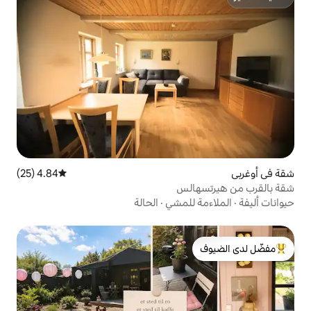
4.84 (25)
متوسط التقييم 4.84 من 5، 25 مراجعات
لس
لمشي
·
الحالة
لدى الضيوف