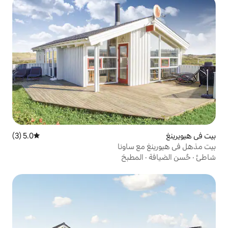
5.0 (3)
متوسط التقييم 5.0 من 5، 3 مراجعات
ساونا
مطبخ