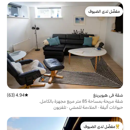
4.94 (63)
متوسط التقييم 4.94 من 5، 63 مراجعات
لمشي
·
تلفزيون
لدى الضيوف