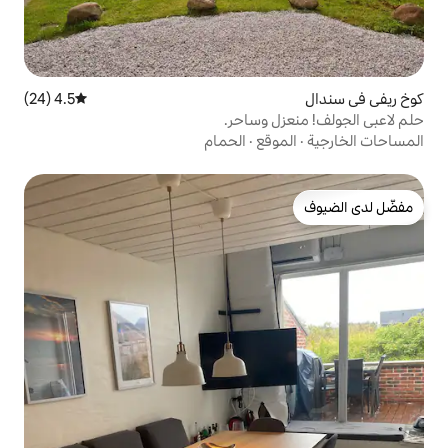
4.5 (24)
متوسط التقييم 4.5 من 5، 24 مراجعات
 وساحر.
قع
·
الحمام