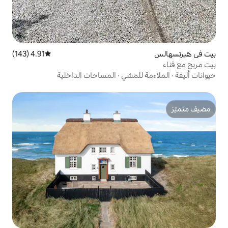
4.91 (143)
متوسط التقييم 4.91 من 5، 143 مراجعات
لمشي
·
المساحات الداخلية