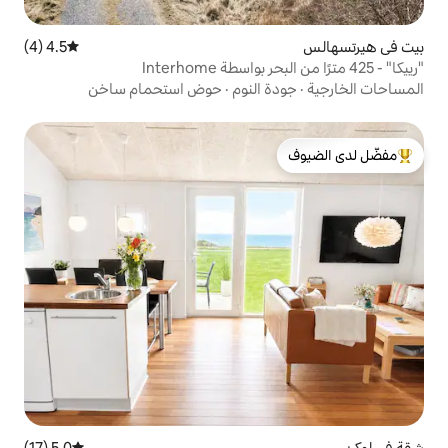
4.5 (4)
متوسط التقييم 4.5 من 5، 4 مراجعات
 النوم
·
حوض استحمام ساخن
لدى الضيوف
5.0 (17)
متوسط التقييم 5.0 من 5، 17 مراجعات