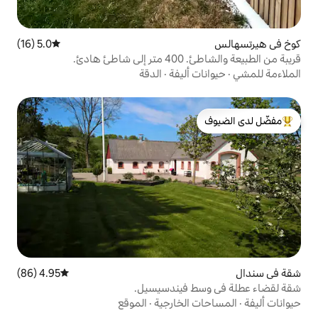
5.0 (16)
متوسط التقييم 5.0 من 5، 16 مراجعات
دئ.
أليفة
·
الدقة
لدى الضيوف
4.95 (86)
متوسط التقييم 4.95 من 5، 86 مراجعات
 فيندسيسيل.
لخارجية
·
الموقع