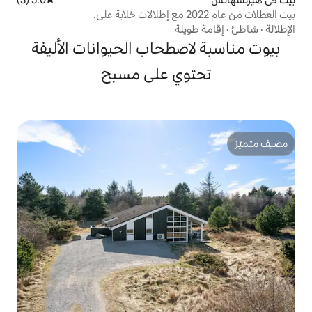
يلة
صطحاب الحيوانات الأليفة
وي على مسبح