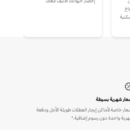
ن
إحضار حيوانك الأليف معك.
واخ
كنية
عار شهرية بسيطة
عار خاصة لأماكن إيجار العطلات طويلة الأجل ودفعة
رية واحدة دون رسوم إضافية.*