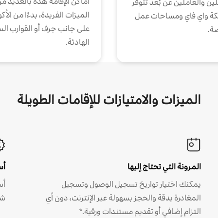
أماكن الإقامة هذه بالعديد م
ين والعاملين عن بُعد تتوفر
الميزات الفريدة، بدءًا من الأك
كة واي فاي ومساحات عمل
على جانب جرف أو القوارب الس
ة.
الهادئة.
الميزات والامتيازات للإقامات الطويلة
المرونة التي تحتاج إليها
أس
يمكنك اختيار تواريخ تسجيل الوصول وتسجيل
أس
المغادرة بدقة والحجز بسهولة عبر الإنترنت، دون أي
شه
التزام إضافي أو تقديم مستندات ورقية.*