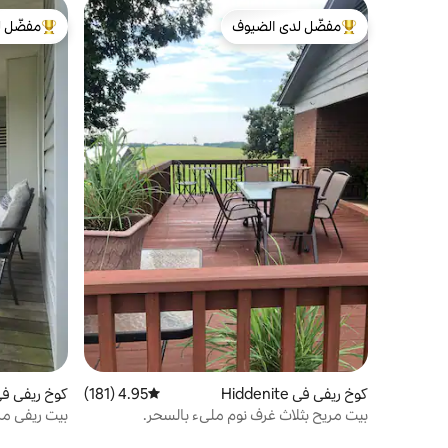
مفضّل لدى الضيوف
مفضّل ل
من أبرز البيوت المفضّلة لدى الضيوف
من أبرز ال
كوخ ريفي في Hiddenite
4.95 (181)
متوسط التقييم 4.95 من 5، 181 مراجعات
كوخ ريفي في ddenite
بيت مريح بثلاث غرف نوم مليء بالسحر.
بيت ريفي مريح م