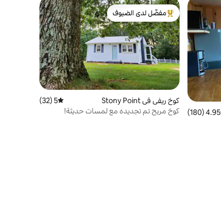
مفضّل لدى الضيوف
من أبرز البيوت المفضّلة لدى الضيوف
كوخ ريفي في Stony Point
5 (32)
متوسط التقييم 5 من 5، 32 مراجعات
كوخ مريح تم تجديده مع لمسات حديثة!
4.95 (180)
 التقييم 4.95 من 5، 180 مراجعات