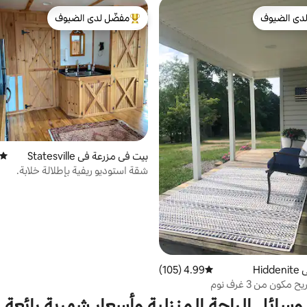
دى الضيوف
مفضّل لدى الضيوف
بيوت المفضّلة لدى الضيوف
من أبرز البيوت المفضّلة لدى الضيوف
بيت في مزرعة في Statesville
متوسط
شقة استوديو ريفية بإطلالة خلابة.
Hi
4.99 (105)
متوسط التقييم 4.99 من 5، 105 مراجعات
كون من 3 غرف نوم
وسائل الراحة المنزلية وأسعار شهرية رائعة