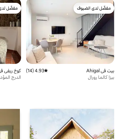
مفضّل لدى الضيوف
مفضّل لدى
مفضّل لدى الضيوف
مفضّل لدى
بيت في Ahigal
4.93 (14)
متوسط التقييم 4.93 من 5، 14 مراجعات
كوخ ريفي في nsanto
بيزا كالما رورال
الدرج المؤدي