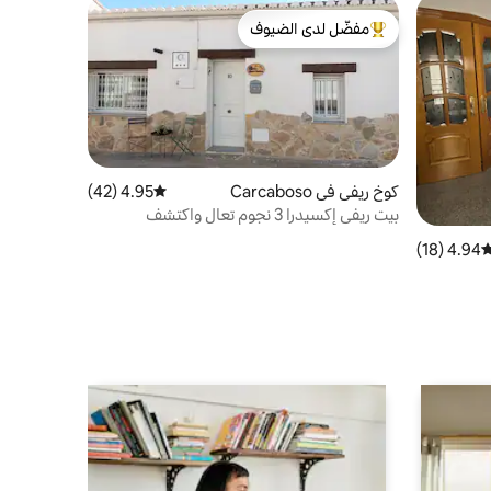
مفضّل لدى الضيوف
من أبرز البيوت المفضّلة لدى الضيوف
كوخ ريفي في Carcaboso
4.95 (42)
متوسط التقييم 4.95 من 5، 42 مراجعات
بيت ريفي إكسيدرا 3 نجوم تعال واكتشف
إكستريمادورا
4.94 (18)
وسط التقييم 4.94 من 5، 18 مراجعات