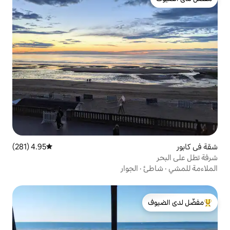
4.95 (281)
متوسط التقييم 4.95 من 5، 281 مراجعات
الجوار
لدى الضيوف