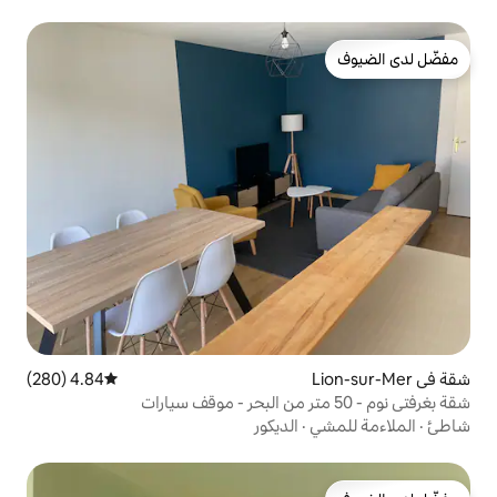
4.84 (280)
متوسط التقييم 4.84 من 5، 280 مراجعات
الديكور