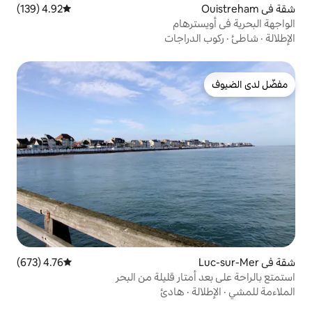
4.92 (139)
متوسط التقييم 4.92 من 5، 139 مراجعات
هام
راجات
4.76 (673)
متوسط التقييم 4.76 من 5، 673 مراجعات
ار قليلة من البحر
هادئ