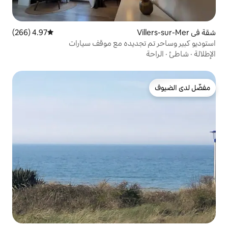
4.97 (266)
متوسط التقييم 4.97 من 5، 266 مراجعات
جديده مع موقف سيارات