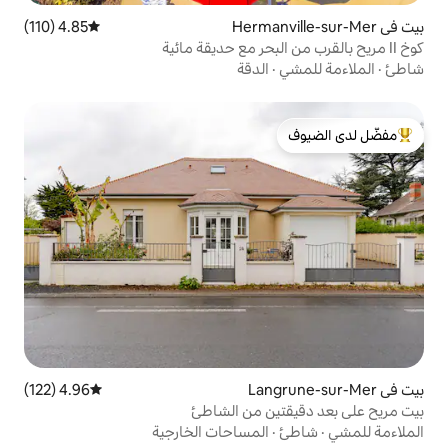
4.85 (110)
متوسط التقييم 4.85 من 5، 110 مراجعات
الدقة
لدى الضيوف
4.96 (122)
متوسط التقييم 4.96 من 5، 122 مراجعات
ن من الشاطئ
المساحات الخارجية