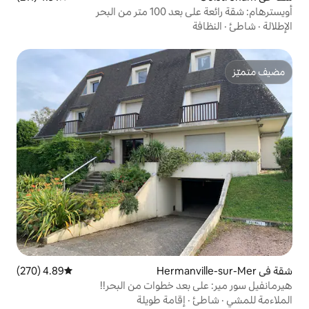
ن البحر
4.89 (270)
متوسط التقييم 4.89 من 5، 270 مراجعات
عد خطوات من البحر!!
إقامة طويلة