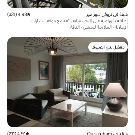
4.93 (331)
متوسط التقييم 4.93 من 5، 331 مراجعات
ر، شقة رائعة مع موقف سيارات
الدقة
4.91 (211)
متوسط التقييم 4.91 من 5، 211 مراجعات