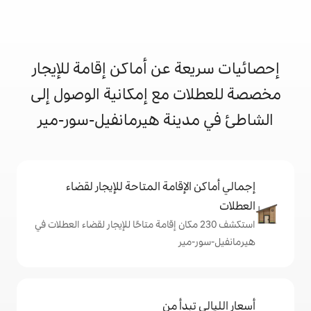
 عن أماكن إقامة للإيجار
 مع إمكانية الوصول إلى
ينة هيرمانفيل-سور-مير
إقامة المتاحة للإيجار لقضاء
شف 230 مكان إقامة متاحًا للإيجار لقضاء العطلات في
ير
دأ من