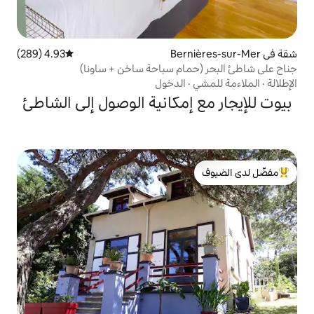
4.93 (289)
متوسط التقييم 4.93 من 5، 289 مراجعات
ام سباحة ساخن + ساونا)
الدخول
إمكانية الوصول إلى الشاطئ
لدى الضيوف