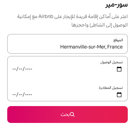
اعثر على أماكن إقامة فريدة للإيجار على Airbnb مع إمكانية
جزها
ل باستخدام السهمين لأعلى ولأسفل أو استكشف عن طريق اللمس أو السحب.
بحث