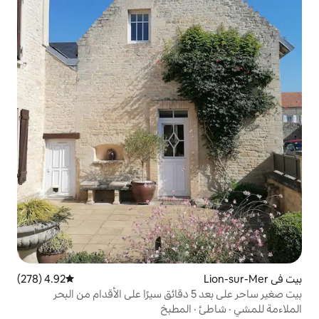
4.92 (278)
متوسط التقييم 4.92 من 5، 278 مراجعات
المطبخ