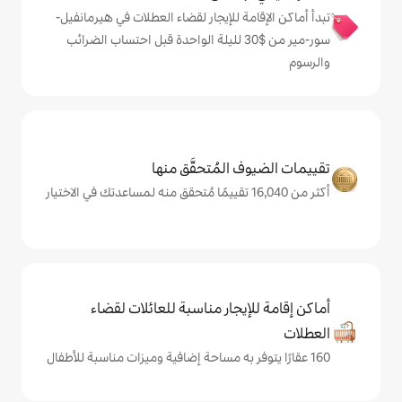
ة للإيجار لقضاء العطلات في هيرمانفيل-
سور-مير من $‏30 لليلة الواحدة قبل احتساب الضرائب
المُتحقَّق منها
يجار مناسبة للعائلات لقضاء