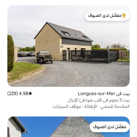
لدى الضيوف
4.98 (229)
متوسط التقييم 4.98 من 5، 229 مراجعات
موقف السيارات