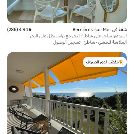
4.94 (286)
متوسط التقييم 4.94 من 5، 286 مراجعات
لبحر مع تراس يطل على البحر
تسجيل الوصول
لدى الضيوف