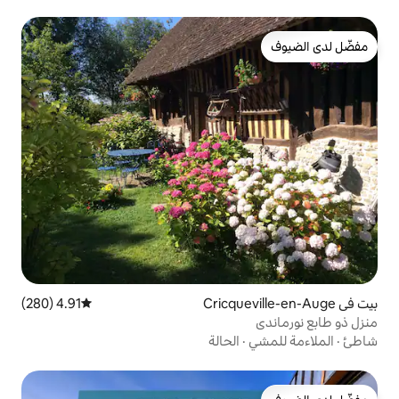
4.91 (280)
متوسط التقييم 4.91 من 5، 280 مراجعات
الحالة