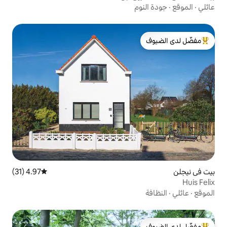
م
لدى الضيوف
4.97 (31)
متوسط التقييم 4.97 من 5، 31 مراجعات