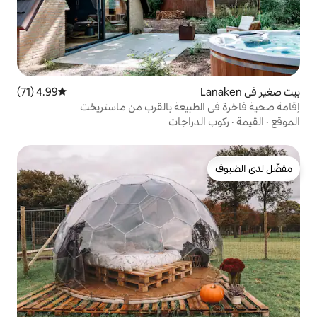
4.99 (71)
متوسط التقييم 4.99 من 5، 71 مراجعات
بيعة بالقرب من ماستريخت
راجات