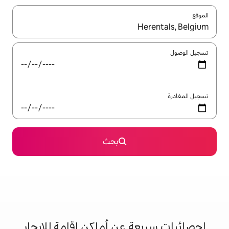
ل باستخدام السهمين لأعلى ولأسفل أو استكشف عن طريق اللمس أو السحب.
بحث
 عن أماكن إقامة للإيجار