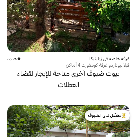
جديد
مكان إقامة جديد
ن
ى متاحة للإيجار لقضاء
العطلات
لدى الضيوف