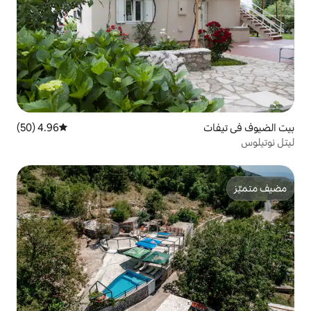
4.96 (50)
متوسط التقييم 4.96 من 5، 50 مراجعات