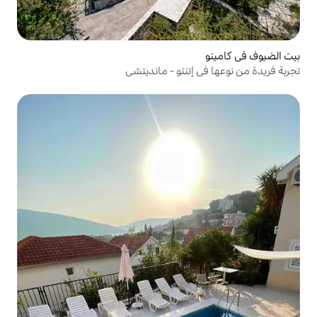
تنتو - مانديتشي