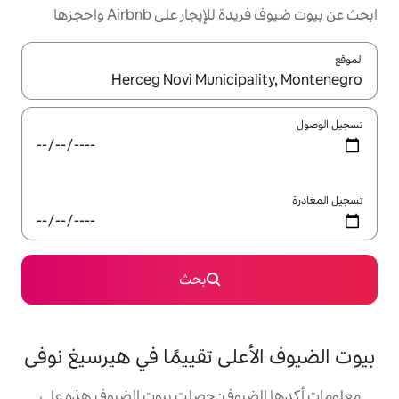
ر على Airbnb واحجزها
ل باستخدام السهمين لأعلى ولأسفل أو استكشف عن طريق اللمس أو السحب.
بحث
لى تقييمًا في هيرسيغ نوفى
يوف: حصلت بيوت الضيوف هذه على