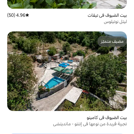
4.96 (50)
متوسط التقييم 4.96 من 5، 50 مراجعات
تنتو - مانديتشي