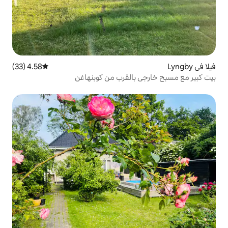
4.58 (33)
متوسط التقييم 4.58 من 5، 33 مراجعات
بالقرب من كوبنهاغن