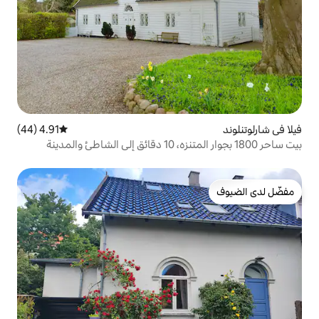
4.91 (44)
متوسط التقييم 4.91 من 5، 44 مراجعات