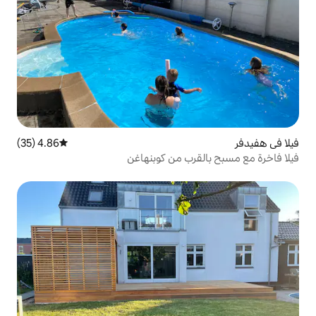
4.86 (35)
متوسط التقييم 4.86 من 5، 35 مراجعات
ب من كوبنهاغن