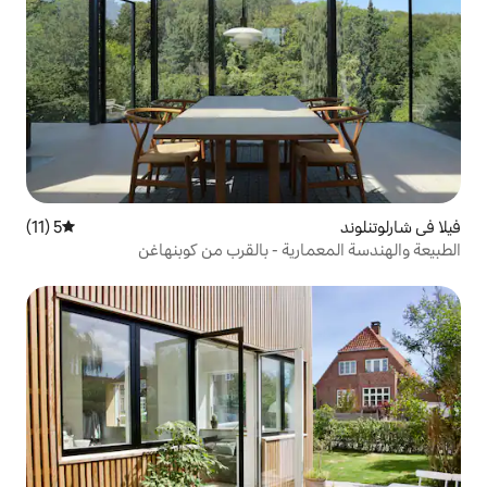
5 (11)
متوسط التقييم 5 من 5، 11 مراجعات
ة - بالقرب من كوبنهاغن