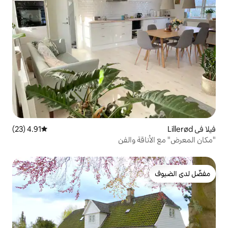
4.91 (23)
متوسط التقييم 4.91 من 5، 23 مراجعات
 والفن