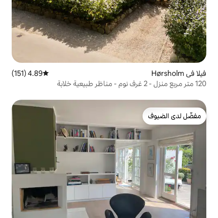
4.89 (151)
متوسط التقييم 4.89 من 5، 151 مراجعات