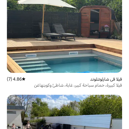
4.86 (7)
متوسط التقييم 4.86 من 5، 7 مراجعات
ير، غابة، شاطئ وكوبنهاغن