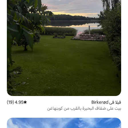
4.95 (19)
متوسط التقييم 4.95 من 5، 19 مراجعات
لقرب من كوبنهاغن