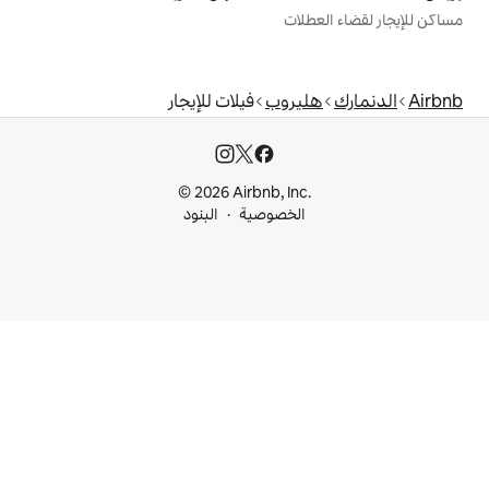
ت
روب
فيلات للإيجار
© 2026 Airbnb, I
خصوصية
البنود