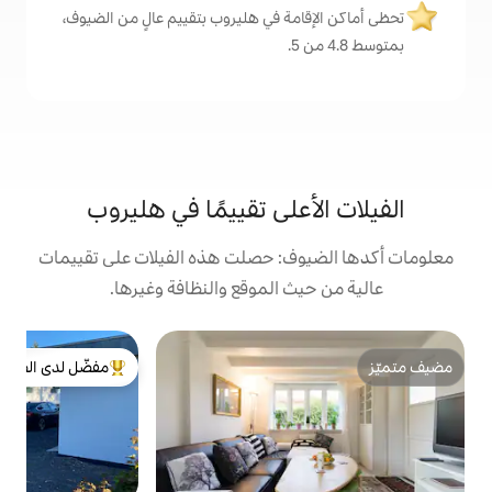
مة في هليروب بتقييم عالٍ من الضيوف،
على تقييمًا في هليروب
ف: حصلت هذه الفيلات على تقييمات
 الموقع والنظافة وغيرها.
ف
مفضّل لدى الضيوف
ف
من أبرز البيوت المفضّلة لدى الضيوف
ك
ت
ف
و
ا