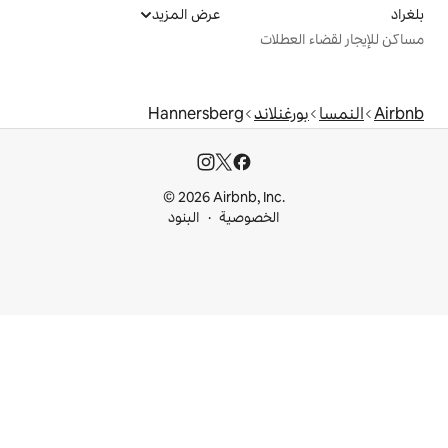
عرض المزيد
ت
ند
Hannersberg
© 2026 Airbnb, I
خصوصية
البنود