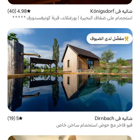
4.98 (40)
متوسط التقييم 4.98 من 5، 40 مراجعات
| بورغنلاند، قرية كونيغسدورف * * * * *
لدى الضيوف
5 (19)
متوسط التقييم 5 من 5، 19 مراجعات
مام ساخن خاص