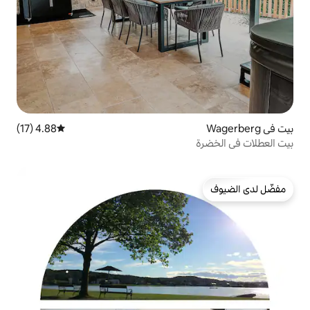
4.88 (17)
متوسط التقييم 4.88 من 5، 17 مراجعات