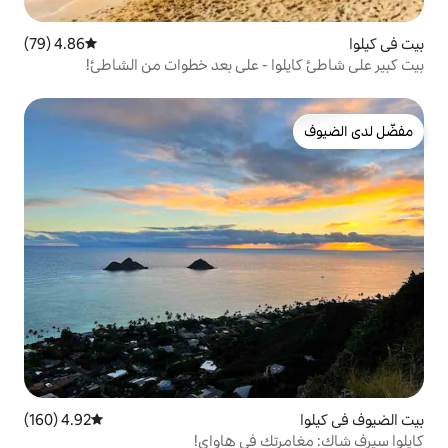
4.86 (79)
متوسط التقييم 4.86 من 5، 79 مراجعات
ا - على بعد خطوات من الشاطئ!
4.92 (160)
متوسط التقييم 4.92 من 5، 160 مراجعات
ك في هاواي!