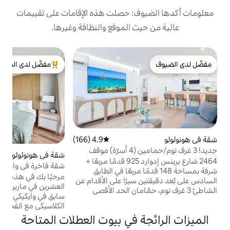
: حصلت هذه الإقامات على تقييمات
 الموقع والنظافة وغيرها.
ب
مفضّل لدى الضيوف
من أبرز البيوت المفضّلة لدى الضيوف
5 دقا
ل
م
ا
ا
4.9 (166)
متوسط التقييم 4.9 من 5، 166 مراجعات
ه
جديد! 3 غرف نوم/حمامين (4 أسرّة) موقف
شقة في هونولولو
4.98 (109)
متوسط التقييم 4.98 من 5، 109 مراجعات
ل
 الشاطئ
2464 شارع برينس إدوارد 925 قدمًا مربعًا +
شقة فاخرة في وايكيكي مع سحر ريترو وموقف
ا
148 قدمًا مربعًا في الطابق
سيارات مجاني
مرحبًا بك في هذه الشقة المجددة في الطابق
و
يرًا على الأقدام عن
العشرين في مارين سيرف الشهير، وهو فندق
مّامان الحد الأقصى
سابق في وايكيكي في الستينيات. استمتع بالسحر
ا
غسلة ملابس تعمل على
الكلاسيكي مع الفخامة الحديثة، بما في ذلك
مدار 24 ساعة في الموقع ملاحظة حول الميزات:
إطلالة جزئية على المحيط وموقف سيارات مجاني
 في بيوت العطلات المتاحة
لة ألعاب رياضية في
تحت الأرض وإنترنت فائق السرعة بسرعة 1
جى ملاحظة أن هذه