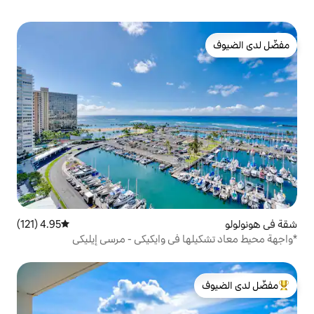
4.95 (121)
متوسط التقييم 4.95 من 5، 121 مراجعات
 في وايكيكي - مرسى إيليكي
لدى الضيوف