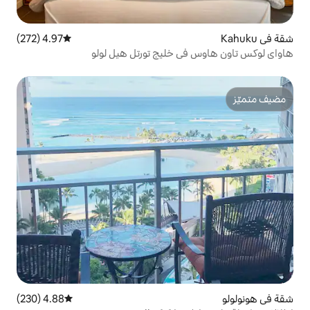
4.97 (272)
متوسط التقييم 4.97 من 5، 272 مراجعات
 خليج تورتل هيل لولو
4.88 (230)
متوسط التقييم 4.88 من 5، 230 مراجعات