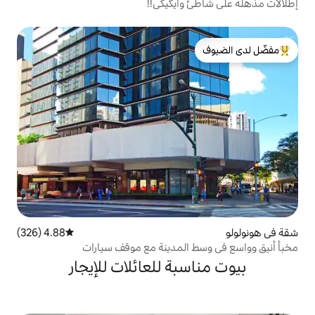
وايكيكي!!
لدى الضيوف
4.88 (326)
متوسط التقييم 4.88 من 5، 326 مراجعات
المدينة مع موقف سيارات
بة للعائلات للإيجار