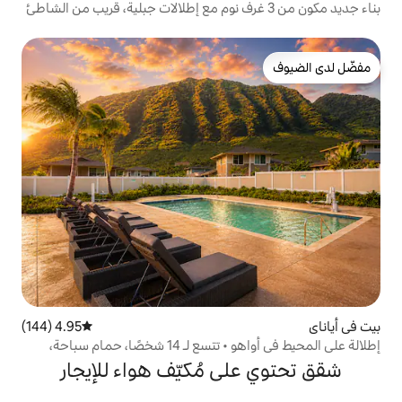
4.95 (144)
متوسط التقييم 4.95 من 5، 144 مراجعات
إطلالة على المحيط في أواهو • تتسع لـ 14 شخصًا، حمام سباحة،
اطئ!
ى مُكيّف هواء للإيجار