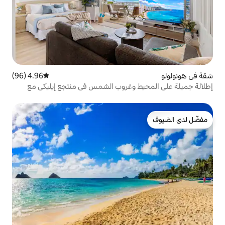
4.96 (96)
متوسط التقييم 4.96 من 5، 96 مراجعات
 وغروب الشمس في منتجع إيليكي مع