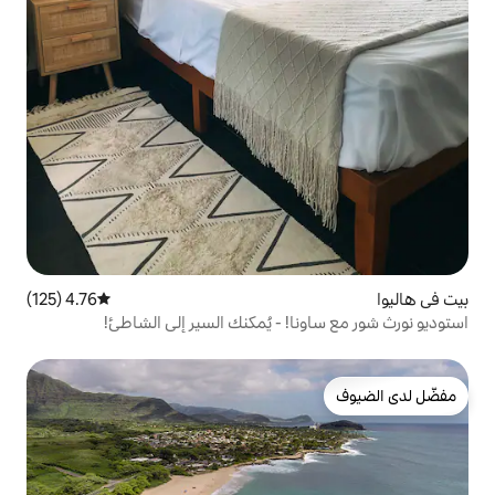
4.76 (125)
متوسط التقييم 4.76 من 5، 125 مراجعات
! - يُمكنك السير إلى الشاطئ!