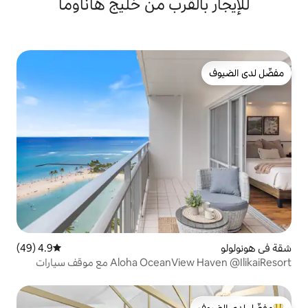
لقرب من خليج هاناوما
4.9 (49)
متوسط التقييم 4.9 من 5، 49 مراجعات
Aloha  مع موقف سيارات