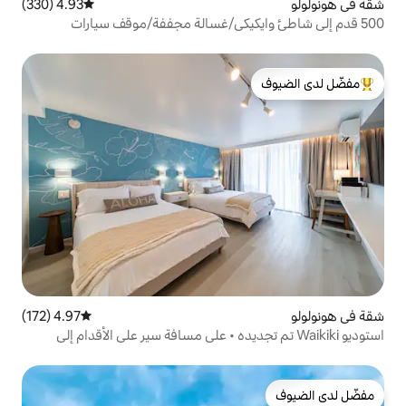
4.93 (330)
متوسط التقييم 4.93 من 5، 330 مراجعات
لدى الضيوف
4.97 (172)
متوسط التقييم 4.97 من 5، 172 مراجعات
Wai تم تجديده • على مسافة سير على الأقدام إلى