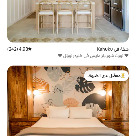
4.93 (242)
متوسط التقييم 4.93 من 5، 242 مراجعات
خليج تورتل ♥
لدى الضيوف