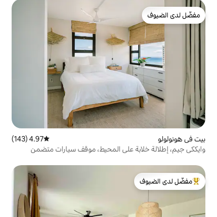
4.97 (143)
متوسط التقييم 4.97 من 5، 143 مراجعات
ة على المحيط، موقف سيارات متضمن
لدى الضيوف