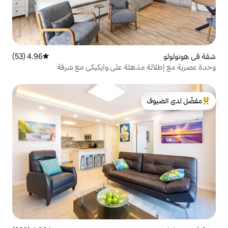
4.96 (53)
متوسط التقييم 4.96 من 5، 53 مراجعات
هلة على وايكيكي مع شرفة
لدى الضيوف