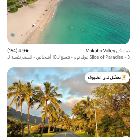
4.9 (154)
متوسط التقييم 4.9 من 5، 154 مراجعات
Slice of Paradise - 3 غرف نوم - تتسع لـ 10 أشخاص - السعر نفسه لـ
لدى الضيوف