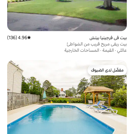
4.96 (136)
متوسط التقييم 4.96 من 5، 136 مراجعات
الشواطئ
الخارجية