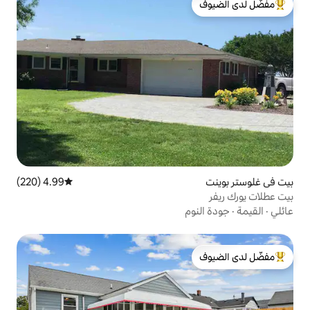
لدى الضيوف
4.99 (220)
متوسط التقييم 4.99 من 5، 220 مراجعات
لدى الضيوف