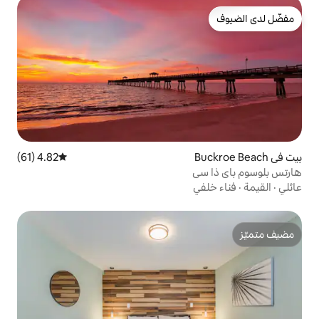
4.82 (61)
متوسط التقييم 4.82 من 5، 61 مراجعات