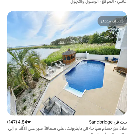
تجوّل
4.84 (147)
متوسط التقييم 4.84 من 5، 147 مراجعات
يفرونت، على مسافة سير على الأقدام إلى