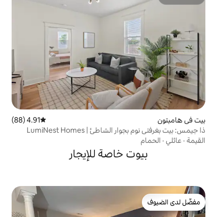
4.91 (88)
متوسط التقييم 4.91 من 5، 88 مراجعات
اطئ | LumiNest Homes
 خاصة للإيجار