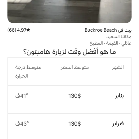
4.97 (66)
متوسط التقييم 4.97 من 5، 66 مراجعات
وقت لزيارة هامبتون؟
وسط السعر
متوسط درجة
الحرارة
$‏130
41°ف
$‏130
43°ف