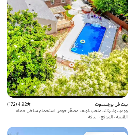
4.92 (172)
متوسط التقييم 4.92 من 5، 172 مراجعات
ند ملعب غولف مصغّر حوض استحمام ساخن حمام