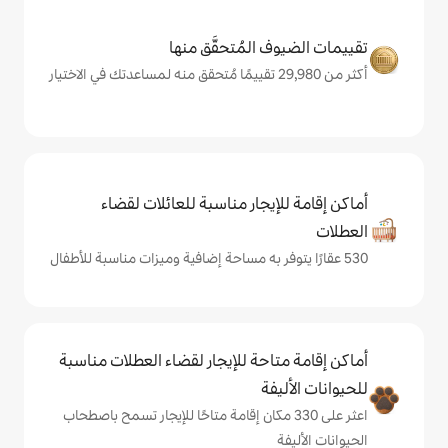
المُتحقَّق منها
يجار مناسبة للعائلات لقضاء
حة للإيجار لقضاء العطلات مناسبة
ة
على 330 مكان إقامة متاحًا للإيجار تسمح باصطحاب