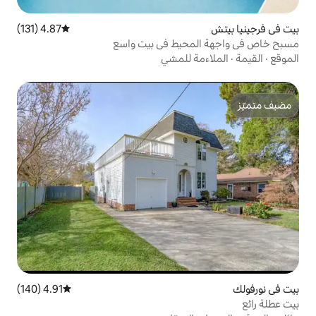
4.87 (131)
متوسط التقييم 4.87 من 5، 131 مراجعات
حيط في بيت واسع
 للمشي
4.91 (140)
متوسط التقييم 4.91 من 5، 140 مراجعات