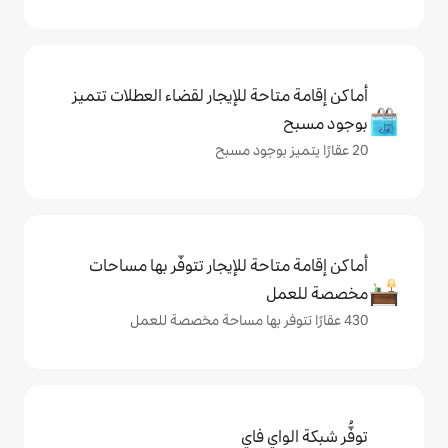
حة للإيجار لقضاء العطلات تتميز
حة للإيجار تتوفّر بها مساحات
ي فاي