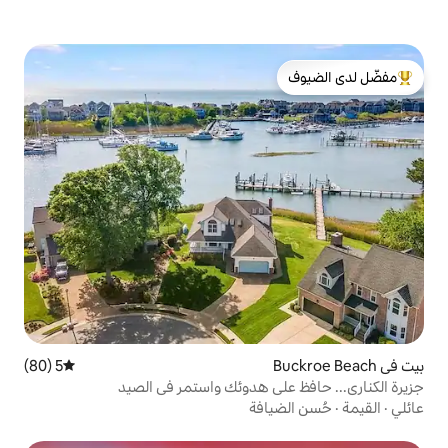
لدى الضيوف
5 (80)
متوسط التقييم 5 من 5، 80 مراجعات
ى هدوئك واستمر في الصيد
افة