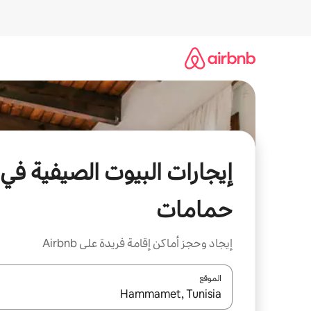
خطى
لى
لمحتوى
إيجارات البيوت الصيفية في
حمامات
إيجاد وحجز أماكن إقامة فريدة على Airbnb
الموقع
عند توفر النتائج، انتقل باستخدام السهمين لأعلى ولأسف