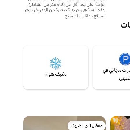
الراحة. على بعد أقل من 900 متر من الشاطئ،
دقائق عن مخرج طريق حمّامِت السريع، و 10
هذه الفيلا هي جوهرة صغيرة من الهدوء! وتتوفر
ساعة
فيها: - حديقة استوائية مع حمام سباحة كبير
مطار تونس قرطاج و 40 دقيقة من
الموقع
·
عائلي
·
المسبح
على الطراز البالي، ومنطقة للشواء، ومرآب كبير
ات
يتسع لأربع سيارات، وتنس الطاولة - غرفة معيشة
كبيرة مع تلفزيون 4K 75 بوصة وبلياردو - مطبخ
مجهز تجهيزًا جيدًا - 3 أجنحة مع غرفة ملابس
وحمام - غرفة نوم وحمام
رات مجاني في
مكيف هواء
لمبنى
مفضّل لدى الضيوف
مفضّل لدى الضيوف