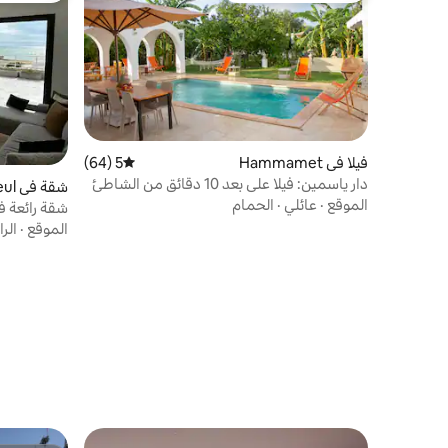
فيلا في Hammamet
5 (64)
متوسط التقييم 5 من 5، 64 مراجعات
دار ياسمين: فيلا على بعد 10 دقائق من الشاطئ
شقة في Nabeul‎
الموقع
·
عائلي
·
الحمام
شقة رائعة ف
الموقع
·
الر