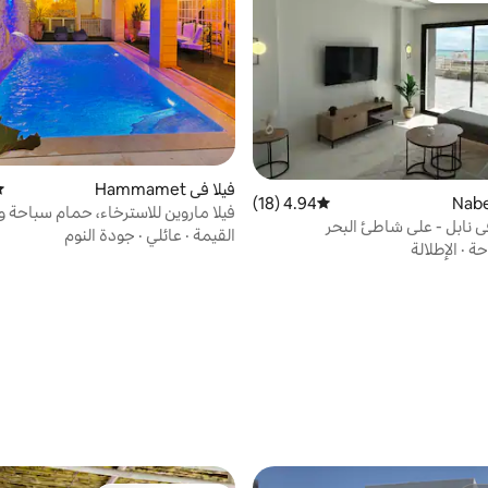
فيلا في Hammamet
مت
4.94 (18)
متوسط التقييم 4.94 من 5، 18 مراجعات
فيلا ماروين للاسترخاء، حمام سباحة 
ي نابل - على شاطئ البحر
القيمة
·
عائلي
·
جودة النوم
احة
·
الإطلالة