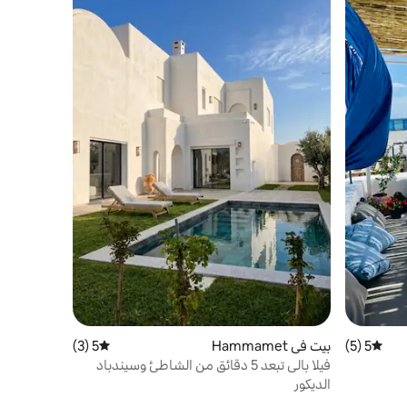
5 (5)
متوسط التقييم 5 من 5، 5 مراجعات
بيت في Hammamet
5 (3)
متوسط التقييم 5 من 5، 3 مراجعات
فيلا بالي تبعد 5 دقائق من الشاطئ وسيندباد
الديكور