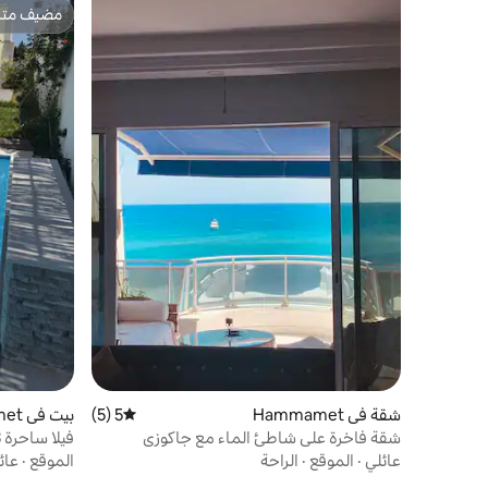
مضيف متمي
مضيف متمي
شقة في Hammamet
5 (5)
متوسط التقييم 5 من 5، 5 مراجعات
بيت في Hammamet
شقة فاخرة على شاطئ الماء مع جاكوزي
السباحة
عائلي
·
الموقع
·
الراحة
الموقع
·
عائ