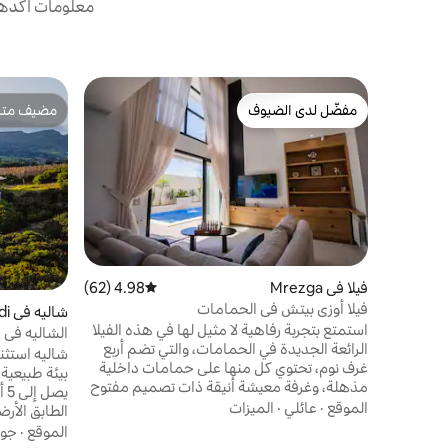
معلومات أكدها 
مفضّل لدى الضيوف
مضيف متمي
مفضّل لدى الضيوف
مضيف متمي
فيلا في Mrezga
4.98 (62)
متوسط التقييم 4.98 من 5، 62 مراجعات
فيلا أوزي بيتش في الحمامات
شاليه في Sidi Jadidi
استمتع بتجربة رفاهية لا مثيل لها في هذه الفيلا
الرائعة الجديدة في الحمامات، والتي تضم أربع
الحمامات
شاليه استث
غرف نوم، تحتوي كل منها على حمامات داخلية
بيئة طبيعية 
مذهلة، وغرفة معيشة أنيقة ذات تصميم مفتوح
يص
ومطبخ يطل على حمام سباحة جميل وجذاب.
الموقع
·
عائلي
·
الميزات
الطابق الأر
استرخ في غرفة الألعاب المخصصة مع طاولة
غرفة معيشة 
الموقع
·
جود
بلياردو أو استمتع بالترفيه مع ضيوفك في منطقة