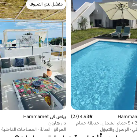
ّز
مفضّل لدى الضيوف
ّز
مفضّل لدى الضيوف
4.93 (27)
متوسط التقييم 4.93 من 5، 27 مراجعات
رياض في Hammamet
فيلا ساحرة S + 3 حمام الشمال. حديقة حمام
دار هارون
لي
·
الوصول والتجوّل
الموقع
·
الحالة
·
المساحات الداخلية