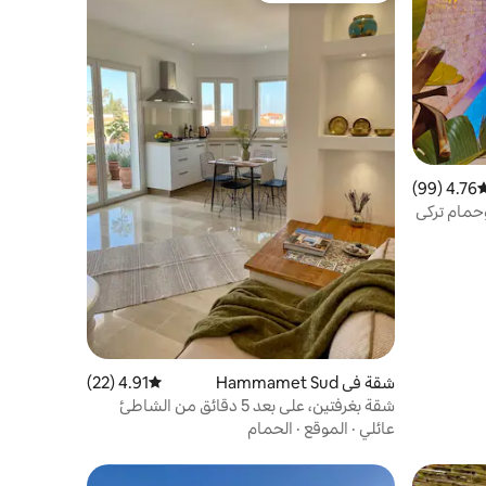
4.76 (99)
وسط التقييم 4.76 من 5، 99 مراجعات
وحمام تركي
شقة في Hammamet Sud
4.91 (22)
متوسط التقييم 4.91 من 5، 22 مراجعات
شقة بغرفتين، على بعد 5 دقائق من الشاطئ
عائلي
·
الموقع
·
الحمام