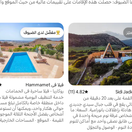
الضيوف: حصلت هذه الإقامات على تقييمات عالية من حيث الموقع وال
ّز
مفضّل لدى الضيوف
ّز
من أبرز البيوت المفضّلة لدى الضيوف
فيلا في Hammamet
متو
روكاريا - فيلا ساحرة في الحمامات
4.82 (11)
متوسط التقييم 4.82 من 5، 11 مراجعات
خدمة التنظيف اليو
الشاليه في القمة على بعد 20 دقيقة من
داخل منطقة خاصة بالكامل تبلغ مسا
نائي يقع في قلب جبال سيدي جديدي
هادئة بإطلالات بانورامية. السعة: ما
أشخاص بفضل الأجنحة الثلاثة الموجود
ل إلى 5 أشخاص غرفة نوم مريحة واحدة في
خدمات ح
القيمة
·
الموقع
·
المساحات الخارجية
ضي طابق نصفي واحد مع أماكن للنوم
مضيئة بإطلالات مباشرة على الجبل
ة النوم
·
الوصول والتجوّل