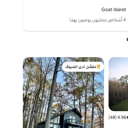
Goat Island
4 أشخاص محليون يوصون بهذا
مفضّل لدى الضيوف
من أبرز البيوت المفضّلة لدى الضيوف
4.96 (48)
سط التقييم 4.96 من 5، 48 مراجعات