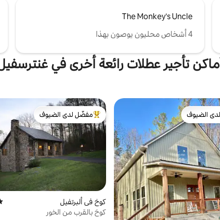
The Monkey's Uncle
4 أشخاص محليون يوصون بهذا
ماكن تأجير عطلات رائعة أخرى في غنترسفيل
دى الضيوف
مفضّل لدى الضيوف
بيوت المفضّلة لدى الضيوف
من أبرز البيوت المفضّلة لدى الضيوف
كوخ في ألبرتفيل
متو
كوخ بالقرب من الخور