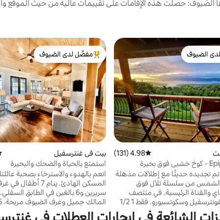
الضيوف: حصلت هذه الإقامات على تقييمات عالية من حيث الموقع وال
دى الضيوف
مفضّل لدى الضيوف
بيوت المفضّلة لدى الضيوف
من أبرز البيوت المفضّلة لدى الضيوف
نت
4.98 (131)
متوسط التقييم 4.98 من 5، 131 مراجعات
بيت في غنترسفيل
مت
كوخ Epiphany - كوخ خشبي فوق بحيرة
استمتع بالحياة والضحك والبحيرة
 تجديده حديثًا مع إطلالات مذهلة
انعم بالهدوء والاسترخاء بصحبة عائل
لشمس من سلسلة تلال فوق
المسكن الهادئ. ينام 7 أطفال
اي والقناة الرئيسية. في منتصف
سريرين و6 بالغين في الطابق السفلي
الطريق بين غونترسفيل وسكوتسبورو. فقط 1 1/2
المالك 
ق القارب وتخزينه في الواجهة
حمامات. احزم أمتعتك في نزهة وسِ
زات الشائعة في إيجارات العطلات في غنترس