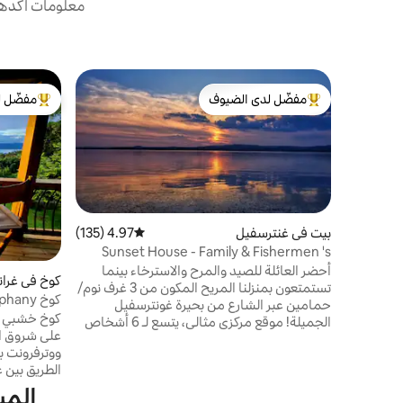
معلومات أكدها 
مفضّل لدى الضيوف
مفضّل ل
من أبرز البيوت المفضّلة لدى الضيوف
من أبرز ال
بيت في غنترسفيل
4.97 (135)
متوسط التقييم 4.97 من 5، 135 مراجعات
Sunset House - Family & Fishermen 's
Paradise
أحضر العائلة للصيد والمرح والاسترخاء بينما
كوخ في غرا
تستمتعون بمنزلنا المريح المكون من 3 غرف نوم/
حمامين عبر الشارع من بحيرة غونترسفيل
غونترسفيل
كوخ خشبي تم
الجميلة! موقع مركزي مثالي، يتسع لـ 6 أشخاص
على شروق ا
بشكل مريح، وموقف سيارات سهل الدخول
ووترفرونت ب
والخروج منه يتسع لـ 3 شاحنات مع قوارب؛
مقابس كهربائية خارجية وعلى بعد أقل من مبنى
ميل إلى إطلا
واحد من أكبر منحدر قوارب عام لدينا. يقع على
المي