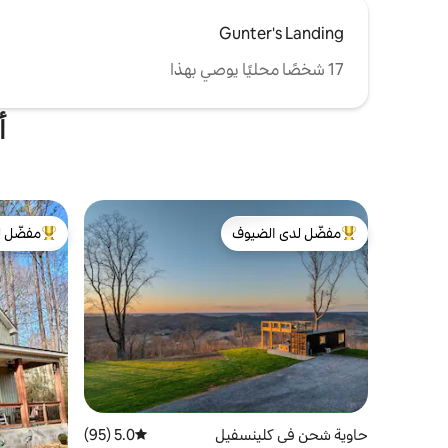
Gunter's Landing
17 شخصًا محليًا يوصي بهذا
أ
مفضّل لدى الضيوف
مفضّل ل
من أبرز البيوت المفضّلة لدى الضيوف
من أبرز ال
حاوية شحن في كلينسفيل
5.0 (95)
متوسط التقييم 5.0 من 5، 95 مراجعات