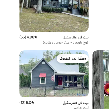
بيت في غنترسفيل
4.98 (56)
متوسط التقييم 4.98 من 5، 56 مراجعات
كوخ بلوبيرد~ ملاذ جميل وهادئ
مفضّل لدى الضيوف
مفضّل لدى الضيوف
بيت في غنترسفيل
5.0 (12)
متوسط التقييم 5.0 من 5، 12 مراجعات
ليك هاوس