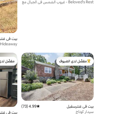
Beloved's Rest - غروب الشمس في الجبال مع
حوض استحمام ساخن
بيت في غنت
Hank's Hideaway - 
مفضّل لدى الضيوف
مفضّل لدى
من أبرز البيوت المفضّلة لدى الضيوف
مفضّل لدى
بيت في غنترسفيل
4.99 (73)
متوسط التقييم 4.99 من 5، 73 مراجعات
سيدار كوتاج
بيت في غنت