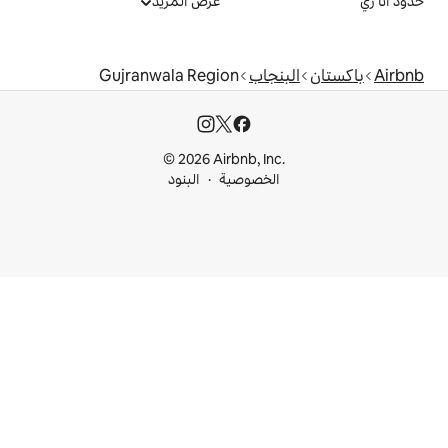
عرض المزيد
جاب
Gujranwala Region
© 2026 Airbnb, I
خصوصية
البنود