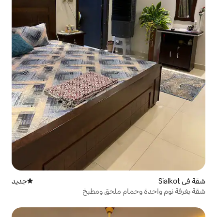
جديد
مكان إقامة جديد
مام ملحق ومطبخ