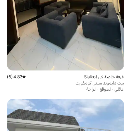
4.83 (6)
متوسط التقييم 4.83 من 5، 6 مراجعات
رت