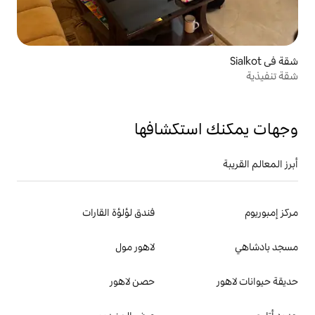
تكشافها
فندق لؤلؤة القارات
لاهور مول
حصن لاهور