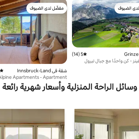
دى الضيوف
مفضّل لدى الضيوف
بيوت المفضّلة لدى الضيوف
مفضّل لدى الضيوف
5 (14)
متوسط التقييم 5 من 5، 14 مراجعات
ز - كن واحدًا مع جبال تيرول
شقة في Innsbruck-Land
متوسط
Alpine Apartments - Apartment
Sonnberg Deluxe
وسائل الراحة المنزلية وأسعار شهرية رائعة