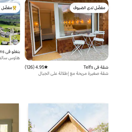
مفضّل لدى الضيوف
مفضّل ل
مفضّل لدى الضيوف
من أبرز ال
بنغلو في Grinzens
هاوس سالفين
شقة في Telfs
4.95 (126)
متوسط التقييم 4.95 من 5، 126 مراجعات
شقة صغيرة مريحة مع إطلالة على الجبال