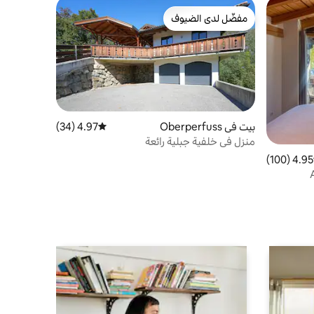
مفضّل لدى الضيوف
مفضّل لدى الضيوف
بيت في Oberperfuss
4.97 (34)
متوسط التقييم 4.97 من 5، 34 مراجعات
منزل في خلفية جبلية رائعة
4.95 (100)
 التقييم 4.95 من 5، 100 مراجعات