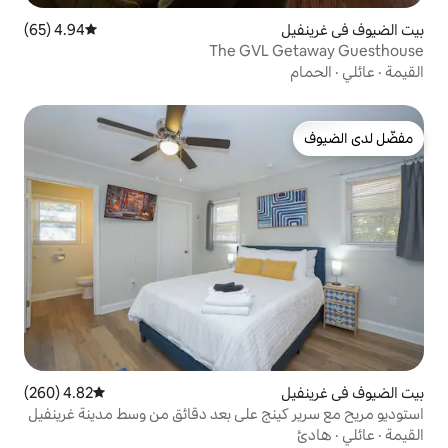
4.94 (65)
متوسط التقييم 4.94 من 5، 65 مراجعات
The GVL
4.82 (260)
متوسط التقييم 4.82 من 5، 260 مراجعات
ج على بعد دقائق من وسط مدينة غرينفيل