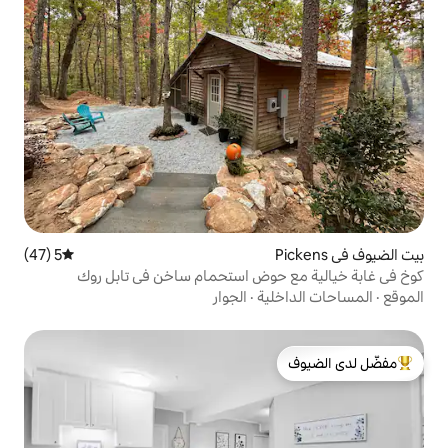
5 (47)
متوسط التقييم 5 من 5، 47 مراجعات
حوض استحمام ساخن في تابل روك
ية
·
الجوار
لدى الضيوف