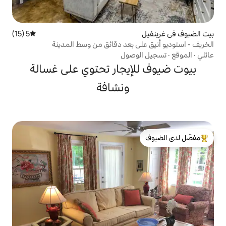
5 (15)
متوسط التقييم 5 من 5، 15 مراجعات
ى بعد دقائق من وسط المدينة
وصول
إيجار تحتوي على غسالة
ونشافة
لدى الضيوف