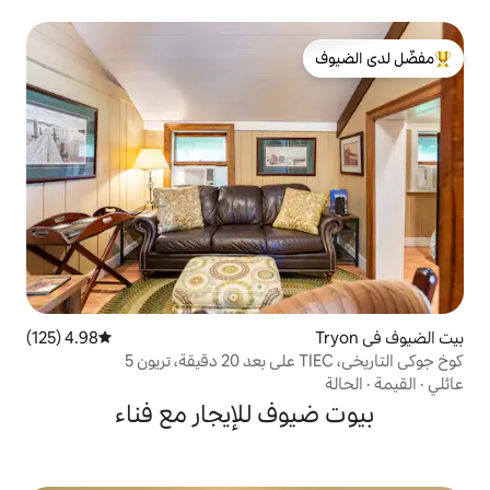
لدى الضيوف
4.98 (125)
متوسط التقييم 4.98 من 5، 125 مراجعات
ف للإيجار مع فناء