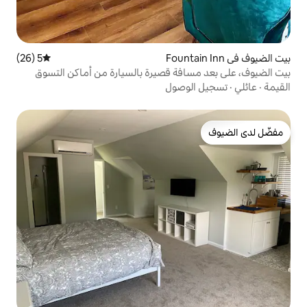
5 (26)
متوسط التقييم 5 من 5، 26 مراجعات
فة قصيرة بالسيارة من أماكن التسوق
وصول