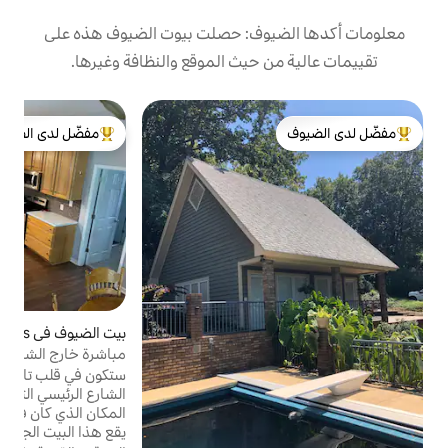
يوف: حصلت بيوت الضيوف هذه على
 حيث الموقع والنظافة وغيرها.
بي
مفضّل لدى الضيوف
كوخ
لدى الضيوف
من أبرز البيوت المفضّلة لدى الضيوف
إ
ع
م
ا
بيت الضيوف في Taylors
4.97 (149)
متوسط التقييم 4.97 من 5، 149 مراجعات
ب
مباشرة خارج الشارع الرئيسي بالقرب من تايلورز
يع
ميل - نظيف ومريح
ستكون في قلب تايلورز، كارولاينا الجنوبية قبالة
الشارع الرئيسي التاريخي وعلى بعد خطوات من
المكان الذي كان فيه مستودع القطار الأصلي.
يقع هذا البيت الجميل والنظيف الذي تبلغ