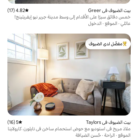
4.82 (17)
متوسط التقييم 4.82 من 5، 17 مراجعات
ام إلى وسط مدينة جرير نيو إيفريثينج!
لدى الضيوف
5 (16)
متوسط التقييم 5 من 5، 16 مراجعات
حوض استحمام ساخن في تايلورز، كارولاينا
افة