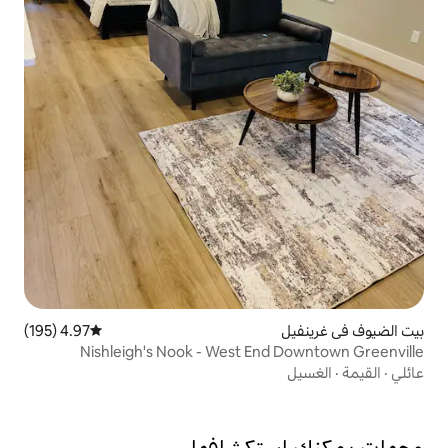
4.97 (195)
متوسط التقييم 4.97 من 5، 195 مراجعات
Nishleigh's Nook - West En