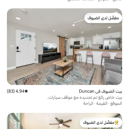
4.94 (83)
متوسط التقييم 4.94 من 5، 83 مراجعات
مع موقف سيارات.
لدى الضيوف