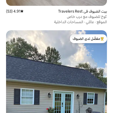
4.91 (53)
متوسط التقييم 4.91 من 5، 53 مراجعات
الداخلية
لدى الضيوف