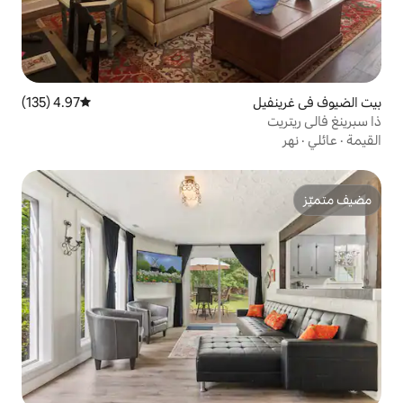
4.97 (135)
متوسط التقييم 4.97 من 5، 135 مراجعات