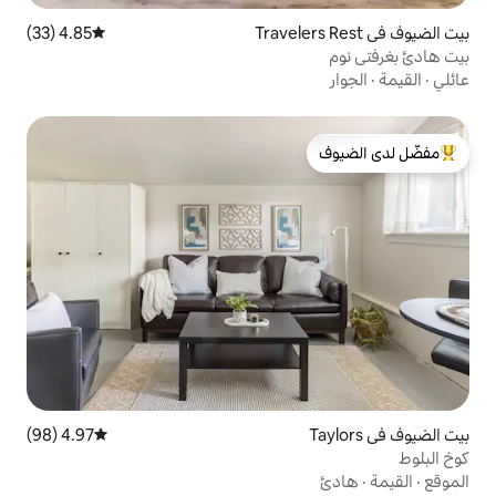
4.85 (33)
متوسط التقييم 4.85 من 5، 33 مراجعات
لدى الضيوف
4.97 (98)
متوسط التقييم 4.97 من 5، 98 مراجعات