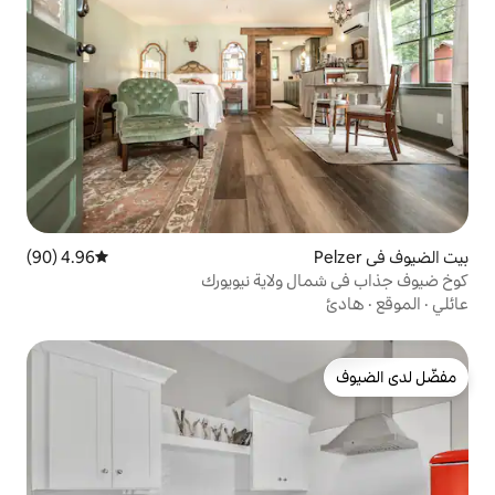
4.96 (90)
متوسط التقييم 4.96 من 5، 90 مراجعات
ولاية نيويورك