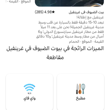
مساحته 1150 قدمًا مربعًا، والمحدث، والمكون
الموقع
·
القيمة
·
النظافة
من غرفتي نوم، وحمامين (داخليين) في الطابق
الثاني مع منطقة فناء خلفي على أكثر من فدانين
4.98 (285)
متوسط التقييم 4.98 من 5، 285 مراجعات
في وسط غرينفيل، وسبارتانبورغ والمناطق
المحيطة بها. على مقربة من العديد من وسائل
قط بالسيارة عن قلب وسط
الراحة. مثالي للإقامات الطويلة! 15 دقيقة إلى
مدينة غرينفيل الجميلة! نحن على بعد 11 ميلاً
وسط المدينة.
فقط من مطار غرينفيل سبارتسبورغ الدولي؛ و6
أميال من مطار وسط مدينة غرينفيل؛ و10 دقائق
ن درب المستنقع رابيت. نحن على بعد دقائق
 بوب جونز وجامعة
في بيوت الضيوف في غرينفيل
نورث غرينفيل وجامعة كليمسون على بعد 45
يدون في الجزء العلوي من
مقاطعة
ت ترغب في ركوب الدراجات أو
حة أو ركوب القوارب أو
فابدأ من هنا!
واي فاي