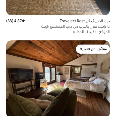
4.87 (38)
متوسط التقييم 4.87 من 5، 38 مراجعات
رب المستنقع رابيت