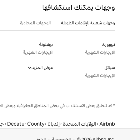
وجهات يمكنك استكشافها
وجهات شعبية للإقامات الطويلة
الوجهات المجاورة
نيويورك
برشلونة
الإيجارات الشهرية
الإيجارات الشهرية
سياتل
عرض المزيد
الإيجارات الشهرية
* قد تنطبق بعض الاستثناءات في بعض المناطق الجغرافية وبعض الع
Airbnb
الولايات المتحدة
إنديانا
Decatur County
جر
© 2026 Airbnb, Inc.
الخصوصية
البنود