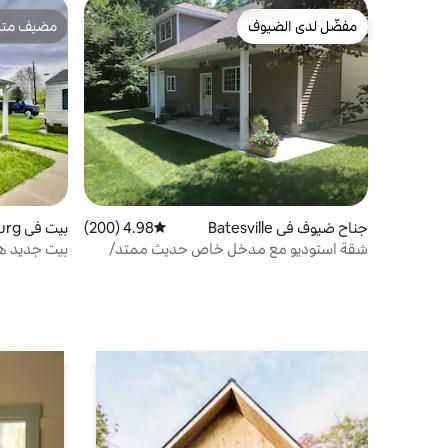
مفضّل لدى الضيوف
مضيف متمي
مفضّل لدى الضيوف
مضيف متمي
جناح ضيوف في Batesville
4.98 (200)
متوسط التقييم 4.98 من 5، 200 مراجعات
بيت في Greensburg
شقة استوديو مع مدخل خاص حديث ممتد/
بيت جديد هاد
نيتلي