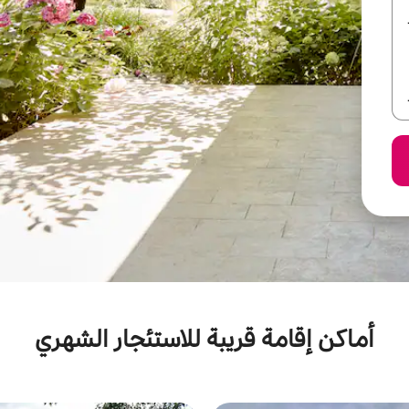
أماكن إقامة قريبة للاستئجار الشهري