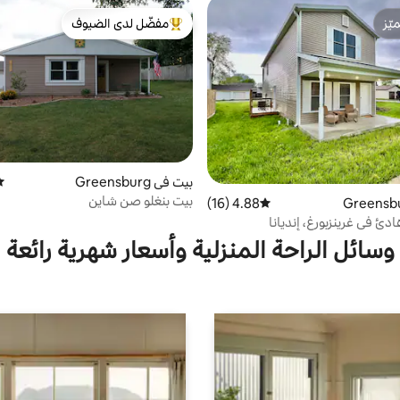
ّز
مفضّل لدى الضيوف
ّز
من أبرز البيوت المفضّلة لدى الضيوف
بيت في Greensburg
مت
بيت بنغلو صن شاين
4.88 (16)
متوسط التقييم 4.88 من 5، 16 مراجعات
ئ في غرينزبورغ، إنديانا
وسائل الراحة المنزلية وأسعار شهرية رائعة