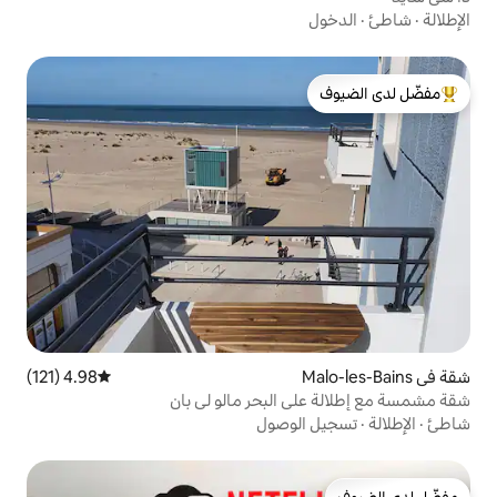
لدى الضيوف
4.98 (121)
متوسط التقييم 4.98 من 5، 121 مراجعات
 البحر مالو لي بان
لوصول