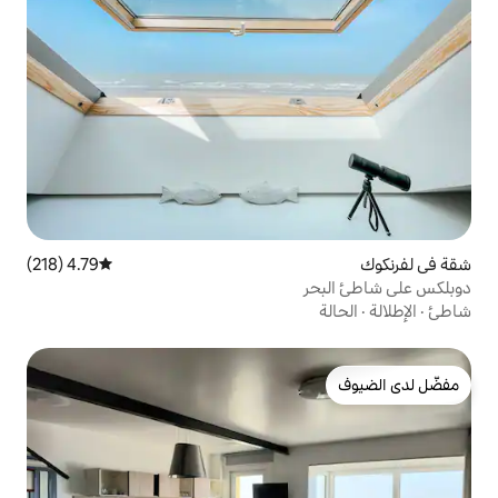
4.79 (218)
متوسط التقييم 4.79 من 5، 218 مراجعات