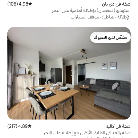
4.98 (106)
متوسط التقييم 4.98 من 5، 106 مراجعات
أمامية على البحر
سيارات
4.89 (217)
متوسط التقييم 4.89 من 5، 217 مراجعات
ي مع إطلالة على البحر