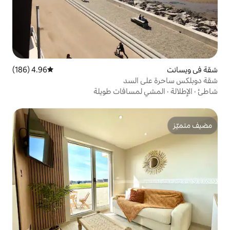
4.96 (186)
متوسط التقييم 4.96 من 5، 186 مراجعات
السد
مسافات طويلة