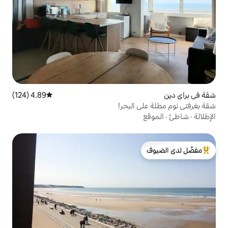
4.89 (124)
متوسط التقييم 4.89 من 5، 124 مراجعات
البحر!
لدى الضيوف