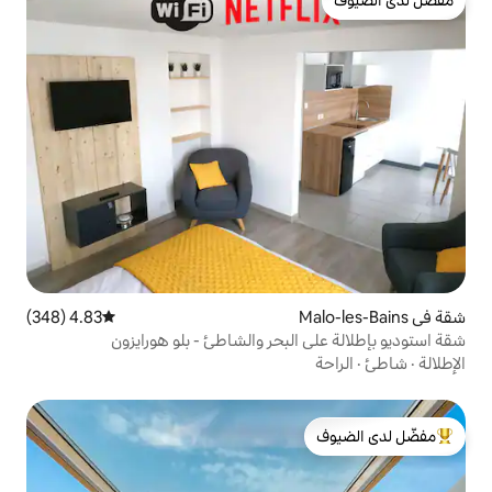
4.83 (348)
متوسط التقييم 4.83 من 5، 348 مراجعات
لبحر والشاطئ - بلو هورايزون
لدى الضيوف