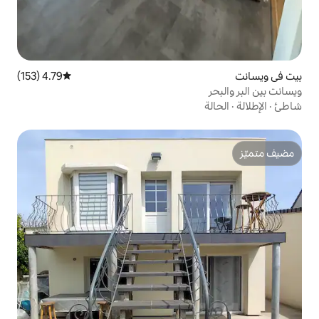
4.79 (153)
متوسط التقييم 4.79 من 5، 153 مراجعات