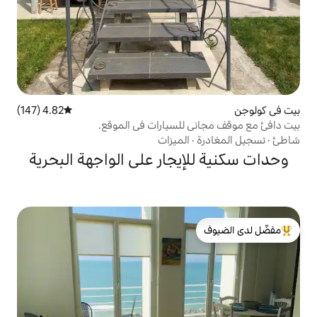
4.82 (147)
متوسط التقييم 4.82 من 5، 147 مراجعات
للسيارات في الموقع.
الميزات
يجار على الواجهة البحرية
لدى الضيوف