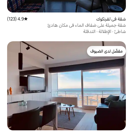
4.9 (123)
متوسط التقييم 4.9 من 5، 123 مراجعات
اء في مكان هادئ