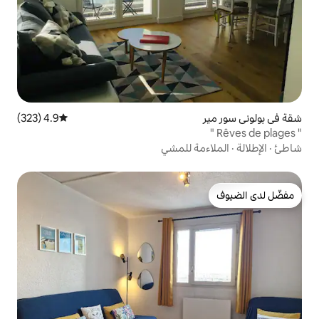
4.9 (323)
متوسط التقييم 4.9 من 5، 323 مراجعات
 للمشي