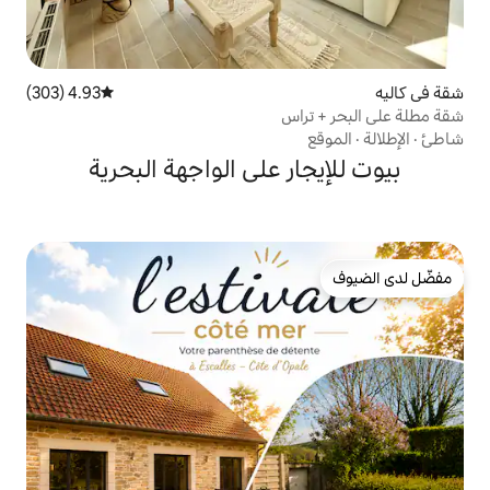
4.93 (303)
متوسط التقييم 4.93 من 5، 303 مراجعات
اس
ر على الواجهة البحرية