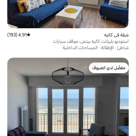
4.91 (193)
متوسط التقييم 4.91 من 5، 193 مراجعات
تش، موقف سيارات
 الداخلية