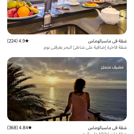
4.9 (224)
متوسط التقييم 4.9 من 5، 224 مراجعات
طئ البحر بغرفتي نوم
4.84 (368)
متوسط التقييم 4.84 من 5، 368 مراجعات