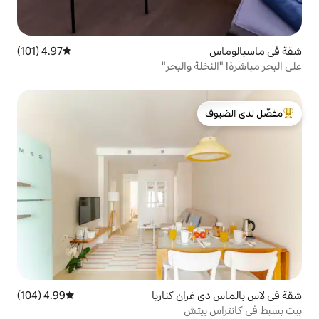
4.97 (101)
متوسط التقييم 4.97 من 5، 101 مراجعات
والبحر"
لدى الضيوف
ن كناريا
4.99 (104)
متوسط التقييم 4.99 من 5، 104 مراجعات
تش