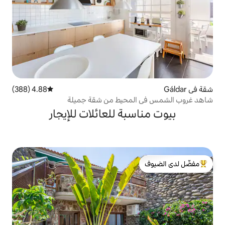
4.88 (388)
متوسط التقييم 4.88 من 5، 388 مراجعات
لمحيط من شقة جميلة
بة للعائلات للإيجار
لدى الضيوف