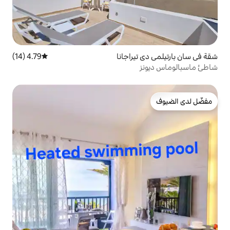
يراجانا
4.79 (14)
متوسط التقييم 4.79 من 5، 14 مراجعات