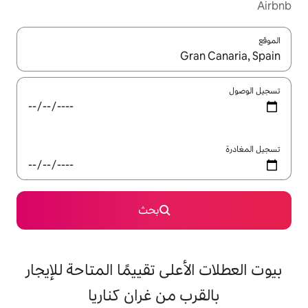
ل باستخدام السهمين لأعلى ولأسفل أو استكشف عن طريق اللمس أو السحب.
بحث
على تقييمًا المتاحة للإيجار
 من غران كناريا