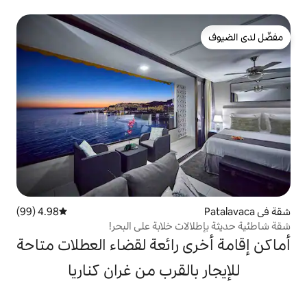
4.98 (99)
متوسط التقييم 4.98 من 5، 99 مراجعات
 خلابة على البحر!
 رائعة لقضاء العطلات متاحة
القرب من غران كناريا