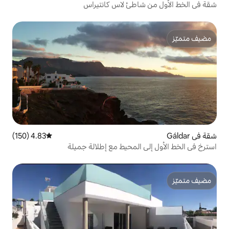
طئ لاس كانتيراس
4.83 (150)
متوسط التقييم 4.83 من 5، 150 مراجعات
المحيط مع إطلالة جميلة