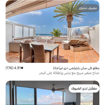
يراجانا
4.91 (176)
متوسط التقييم 4.91 من 5، 176 مراجعات
إطلالة على البحر