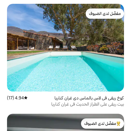
ي غران كناريا
4.94 (17)
متوسط التقييم 4.94 من 5، 17 مراجعات
 في غران كناريا
لدى الضيوف