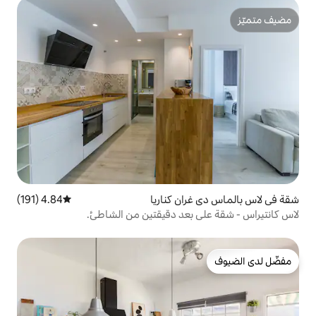
ن كناريا
4.84 (191)
متوسط التقييم 4.84 من 5، 191 مراجعات
بعد دقيقتين من الشاطئ.