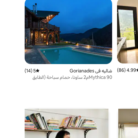
4.99 (86)
سط التقييم 4.99 من 5، 86 مراجعات
شاليه في Gorianades
5 (14)
متوسط التقييم 5 من 5، 14 مراجعات
Mythica 90م2 ساونا، حمام سباحة (الطابق
الأرضي)