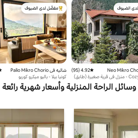
دى الضيوف
مفضّل لدى الضيوف
بيوت المفضّلة لدى الضيوف
من أبرز البيوت المفضّلة لدى الضيوف
4.92 (95)
متوسط التقييم 4.92 من 5، 95 مراجعات
شاليه في Palio Mikro Chorio
متو
صغيرة (طابق)
كونيا بيلا - باليو ميكرو كوريو
وسائل الراحة المنزلية وأسعار شهرية رائعة