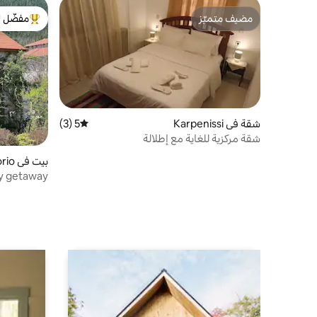
مضيف متميّز
مفضّل ل
مضيف متميّز
من أبرز ال
شقة في Karpenissi
5 (3)
متوسط التقييم 5 من 5، 3 مراجعات
شقة مركزية للغاية مع إطلالة
بيت في Neo Mikro Chorio
Cozy getaway - منزل في قرية 