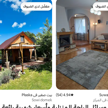
 الضيوف
مفضّل لدى الضيوف
 الضيوف
مفضّل لدى الضيوف
4.94 (54)
متوسط التقييم 4.94 من 5، 54 مراجعات
بيت صغير في Płaska
في المركز
Sowi domek
وسائل الراحة المنزلية وأسعار شهرية رائعة