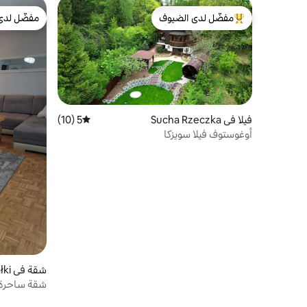
مفضّل لدى الضيوف
مفضّل لدى
من أبرز البيوت المفضّلة لدى الضيوف
مفضّل لدى
فيلا في Sucha Rzeczka
5 (10)
متوسط التقييم 5 من 5، 10 مراجعات
أوغوستوف فيلا سويزكا
شقة في Suwałki
شقة ساحرة 