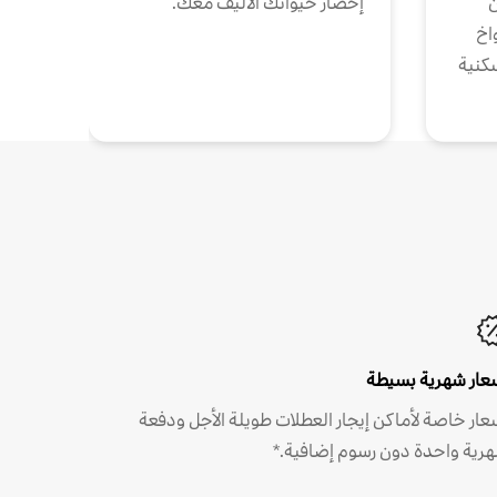
ن
إحضار حيوانك الأليف معك.
واخ
كنية
عار شهرية بسيطة
عار خاصة لأماكن إيجار العطلات طويلة الأجل ودفعة
رية واحدة دون رسوم إضافية.*