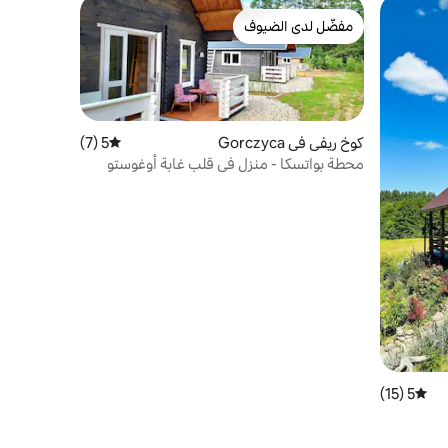
مفضّل لدى الضيوف
مفضّل لدى الضيوف
كوخ ريفي في Gorczyca
5 (7)
متوسط التقييم 5 من 5، 7 مراجعات
محطة بواتسكا - منزل في قلب غابة أوغوستو
5 (15)
متوسط التقييم 5 من 5، 15 مراجعات