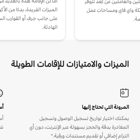
أماكن الإقامة هذه بالعديد م
ين والعاملين عن بُعد تتوفر
الميزات الفريدة، بدءًا من الأك
كة واي فاي ومساحات عمل
على جانب جرف أو القوارب الس
ة.
الهادئة.
الميزات والامتيازات للإقامات الطويلة
المرونة التي تحتاج إليها
أس
يمكنك اختيار تواريخ تسجيل الوصول وتسجيل
أس
المغادرة بدقة والحجز بسهولة عبر الإنترنت، دون أي
شه
التزام إضافي أو تقديم مستندات ورقية.*