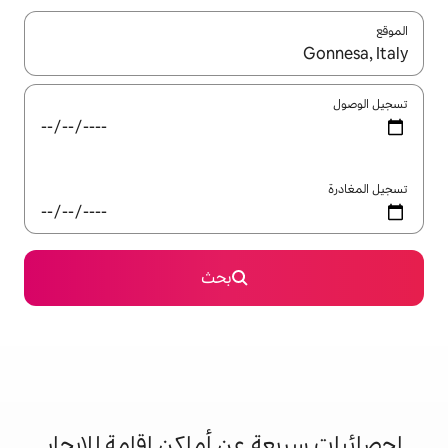
ل باستخدام السهمين لأعلى ولأسفل أو استكشف عن طريق اللمس أو السحب.
بحث
 عن أماكن إقامة للإيجار