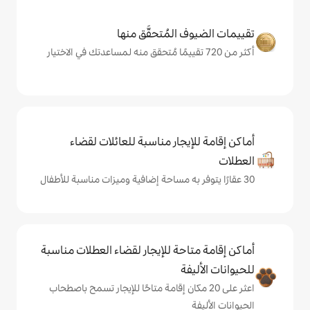
المُتحقَّق منها
يجار مناسبة للعائلات لقضاء
حة للإيجار لقضاء العطلات مناسبة
ة
ى 20 مكان إقامة متاحًا للإيجار تسمح باصطحاب