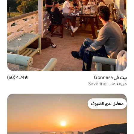
4.74 (50)
متوسط التقييم 4.74 من 5، 50 مراجعات