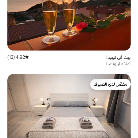
4.92 (13)
متوسط التقييم 4.92 من 5، 13 مراجعات