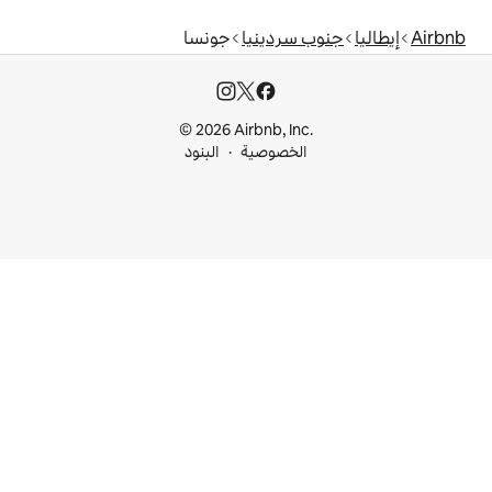
ردينيا
جونسا
© 2026 Airbnb, I
خصوصية
البنود