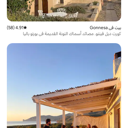
4.91 (58)
متوسط التقييم 4.91 من 5، 58 مراجعات
ك التونة القديمة في بورتو باليا