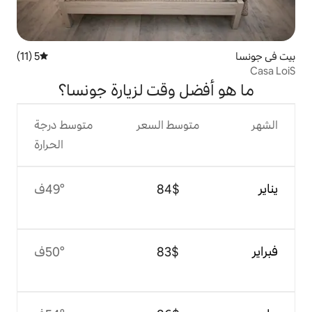
5 (11)
متوسط التقييم 5 من 5، 11 مراجعات
 وقت لزيارة جونسا؟
وسط السعر
متوسط درجة
الحرارة
$‏84
49°ف
$‏83
50°ف