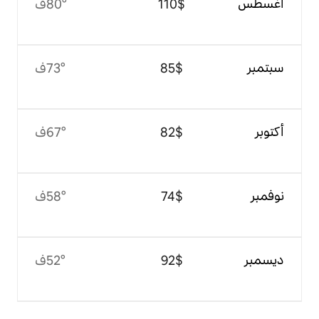
$‏110
80°ف
$‏85
73°ف
$‏82
67°ف
$‏74
58°ف
$‏92
52°ف