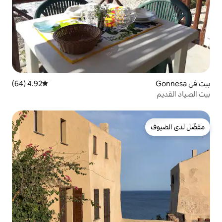
4.92 (64)
متوسط التقييم 4.92 من 5، 64 مراجعات