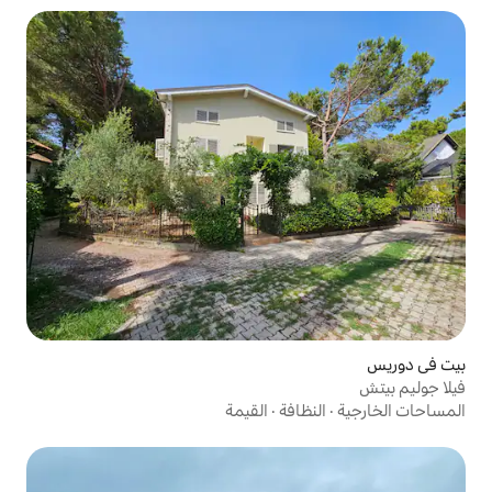
فة
·
القيمة