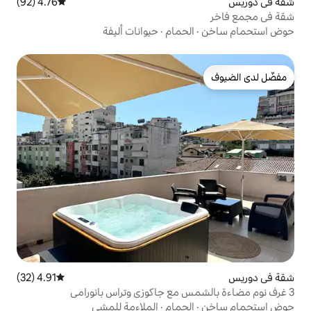
4.76 (92)
متوسط التقييم 4.76 من 5، 92 مراجعات
حمام
·
حيوانات أليفة
4.91 (32)
متوسط التقييم 4.91 من 5، 32 مراجعات
حمام
·
الملاءمة للمشي