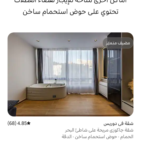
 حوض استحمام ساخن
4.85 (68)
متوسط التقييم 4.85 من 5، 68 مراجعات
اطئ البحر
ساخن
·
الدقة