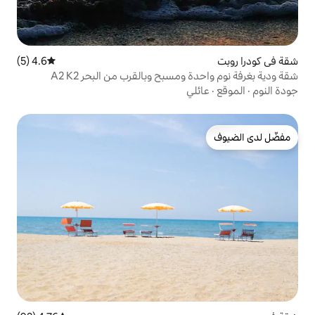
4.6 (5)
متوسط التقييم 4.6 من 5، 5 مراجعات
مسبح وبالقرب من البحر A2 K2
ي