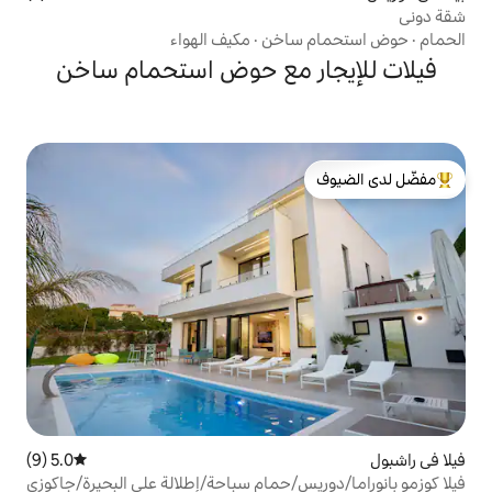
ساخن
·
مكيف الهواء
ر مع حوض استحمام ساخن
لدى الضيوف
5.0 (9)
متوسط التقييم 5.0 من 5، 9 مراجعات
س/حمام سباحة/إطلالة على البحيرة/جاكوزي