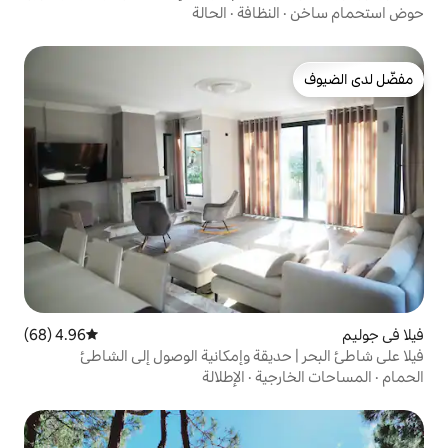
نظافة
·
الحالة
4.96 (68)
متوسط التقييم 4.96 من 5، 68 مراجعات
يقة وإمكانية الوصول إلى الشاطئ
ية
·
الإطلالة