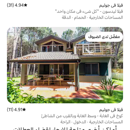
4.94 (31)
متوسط التقييم 4.94 من 5، 31 مراجعات
ي مكان واحد"
ام
·
الدقة
4.91 (11)
متوسط التقييم 4.91 من 5، 11 مراجعات
بة وبالقرب من الشاطئ
ول
·
الراحة
حة للإيجار لقضاء العطلات