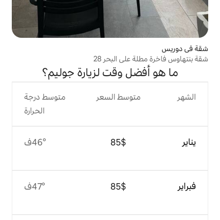
ى البحر 28
 وقت لزيارة جوليم؟
وسط السعر
متوسط درجة
الحرارة
$‏85
46°ف
$‏85
47°ف