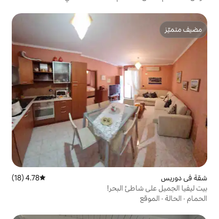
4.78 (18)
متوسط التقييم 4.78 من 5، 18 مراجعات
ئ البحر!