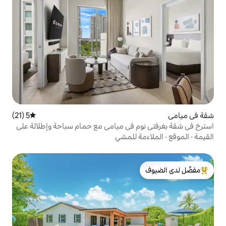
5 (21)
متوسط التقييم 5 من 5، 21 مراجعات
 في ميامي مع حمام سباحة وإطلالة على
 للمشي
لدى الضيوف