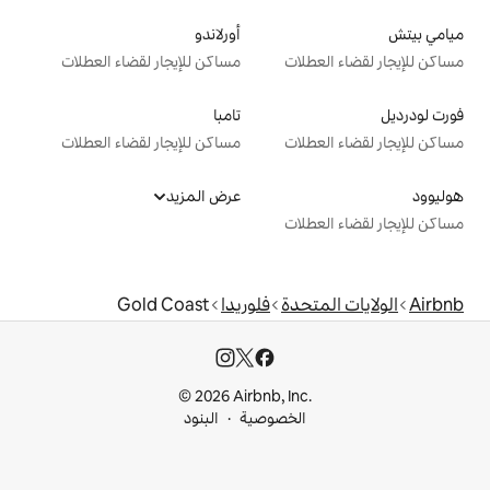
أورلاندو
ت
مساكن للإيجار لقضاء العطلات
تامبا
ت
مساكن للإيجار لقضاء العطلات
عرض المزيد
ت
دة
فلوريدا
Gold Coast
© 2026 Airbnb, I
خصوصية
البنود