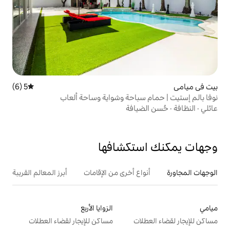
5 (6)
متوسط التقييم 5 من 5، 6 مراجعات
باحة وشواية وساحة ألعاب
افة
تكشافها
ع أخرى من الإقامات
أبرز المعالم القريبة
أنشطة
الزوايا الأربع
ت
مساكن للإيجار لقضاء العطلات