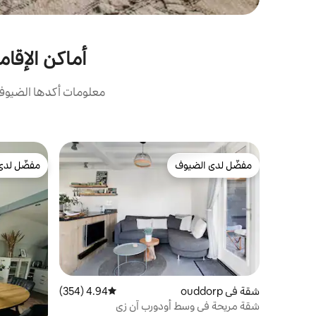
أماكن الإقام
معلومات أكدها الضيوف:
مفضّل لدى الضيوف
مفضّل لدى
مفضّل لدى الضيوف
مفضّل لدى
شقة في ouddorp
4.94 (354)
متوسط التقييم 4.94 من 5، 354 مراجعات
شقة مريحة في وسط أودورب آن زي