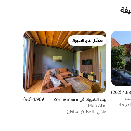
يفة
مفضّل لدى الضيوف
مفضّل لدى الضيوف
4.89 (202
التقييم 4.89 من 5، 202 مراجعات
سب
بيت الضيوف في Zonnemaire
4.96 (90)
متوسط التقييم 4.96 من 5، 90 مراجعات
لدراجات
Mon Abri
عائلي
·
المطبخ
·
شاطئ