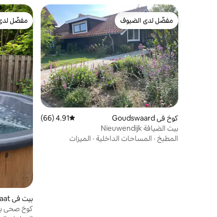
مخبز لذيذ حقيقي في الزاوية. كما أن محلات
السوبر ماركت قريبة جدًا. توجد متاجر وتراسات
مريحة حول الكنيسة. الشاطئ واسع ورائع مع
مفضّل لدى الضيوف
مفضّل لدى
مفضّل لدى الضيوف
مفضّل لدى
عدد من النوادي الشاطئية الرائعة. محطة
الحافلات مجاورة للحديقة. مواقف السيارات
مجانية في شارع المحطة، بجوار الشقة مباشرة.
كوخ في Goudswaard
4.91 (66)
متوسط التقييم 4.91 من 5، 66 مراجعات
بيت الضيافة Nieuwendijk
المطبخ
·
المساحات الداخلية
·
الميزات
بيت في Ooltgensplaat
كوخ صحي به