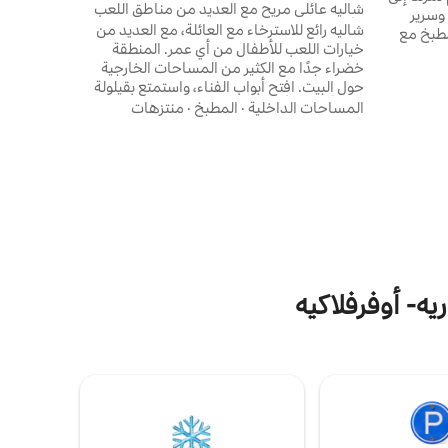
مجاني وتس
شاليه عائلي مريح مع العديد من مناطق اللعب
وسرير
للأطفال
شاليه رائع للاسترخاء مع العائلة، مع العديد من
مطبخ مع
خيارات اللعب للأطفال من أي عمر. المنطقة
ول. حديقة
خضراء جدًا مع الكثير من المساحات الخارجية
خاصة وموقف سيارات خاص ومساحة للعب. 4
حول البيت. افتح أبواب الفناء، واستمتع بقيلولة
شخاص). في الاستوديو
في الأرجوحة أو الشواء بجوار التراس. على مسافة
المساحات الداخلية
·
المطبخ
·
منتزهات
يم دروس
قريبة سيرًا على الأقدام، ستجد بلدة ميناء تاريخية،
ت على بعد
مع سوبر ماركت ومقاهي ومطاعم. بالقرب منك
 المخيم
ستجد محمية طبيعية والعديد من الشواطئ.
قط في موسم
هناك العديد من الأنشطة على الجزيرة أيضًا.
استمتع! تم تجديد🏠 الشاليه بالكامل في أبريل
2022.
يه- أوفرفلاكيه