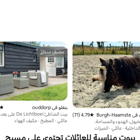
ّز
مضيف متميّز
ّز
مضيف متميّز
بنغلو في ouddorp
متوسط
بيت الضيوف في Burgh-Haamste
4.79 (71)
متوسط التقييم 4.79 من 5، 71 مراجعات
من الشاطئ
عائلي
·
المطبخ
·
مكيف الهواء
لخيول، الهدوء والمساحة.
لداخلية
·
عائلي
·
الميزات
بيوت مناسبة للعائلات تحتوي على مسبح