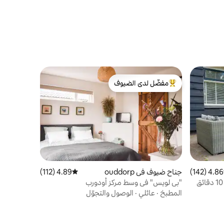
مفضّل لدى الضيوف
من أبرز البيوت المفضّلة لدى الضيوف
4.86 (142)
 التقييم 4.86 من 5، 142 مراجعات
جناح ضيوف في ouddorp
4.89 (112)
متوسط التقييم 4.89 من 5، 112 مراجعات
بيت الشاطئ De Lichtboei على بعد 10 دقائق
"بي لويس" في وسط مركز أودورب
المطبخ
·
عائلي
·
الوصول والتجوّل