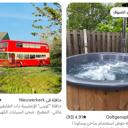
 الضيوف
 الضيوف
حافلة في Nieuwerkerk
مت
حافلة "كوينى" الإنجليزية ذات الطابقي
عائلي
·
المطبخ
·
شحن السيارات الكهرب
4.91 (93)
متوسط التقييم 4.91 من 5، 93 مراجعات
 حوض استحمام ساخن وساونا |