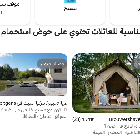
موقف سيا
ي
مسبح
ا
ناسبة للعائلات تحتوي على حوض استحمام
ّز
مضيف متميّز
ّز
مضيف متميّز
عربة تخييم/ مركبة مبيت في ns
plaat
كارافون مع مسبح خارجي على ضفاف 
الموقع
·
شاطئ
·
النظافة
4.74 (23)
متوسط التقييم 4.74 من 5، 23 مراجعات
ي لودج في جرين 1
لداخلية
·
المطبخ
·
القيمة