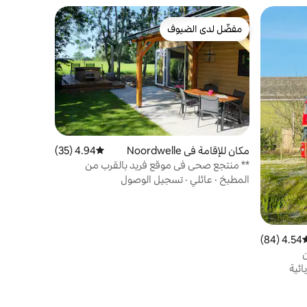
مفضّل لدى الضيوف
مفضّل لدى الضيوف
مكان للإقامة في Noordwelle
4.94 (35)
متوسط التقييم 4.94 من 5، 35 مراجعات
** منتجع صحي في موقع فريد بالقرب من
رينيسي **
المطبخ
·
عائلي
·
تسجيل الوصول
4.54 (84)
وسط التقييم 4.54 من 5، 84 مراجعات
ن
ائية