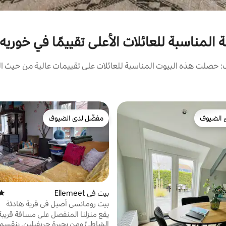
ة المناسبة للعائلات الأعلى تقييمًا في خوريه-
 حصلت هذه البيوت المناسبة للعائلات على تقييمات عالية من حيث الم
 الضيوف
مفضّل لدى الضيوف
 الضيوف
مفضّل لدى الضيوف
بيت في Ellemeet
متوس
بيت رومانسي أصيل في قرية هادئة
يقع منزلنا المنفصل على مسافة قريب
الشاطئ ومن بحيرة جريفيلين. ينقسم م