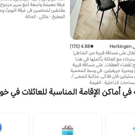
غرفة معيشة واسعة (مع سرير مزدوج 
بطابقين لشخصين في غرفة النوم)، و
غرفة معيشة، وغرفة نوم في الطابق الأ
المطبخ
·
عائلي
·
الحالة
دراجات جاهزة وزورق (3 أ
في الجزء الخلفي من المنزل، يتم تنظ
الرسم حسب الموعد. يقع السوبر مارك
2 كم. كما يوجد سوبر ماركت صغير في
He
4.88 (170)
متوسط التقييم 4.88 من 5، 170 مراجعات
على بعد 500 متر، وهو مفتوح ف
فال على مسافة قريبة من الشاطئ
الذروة)
سترخاء مع العائلة بأكملها في هذا
ج لقضاء العطلات. على مسافة قريبة
وبحيرة جريفيلين. في وسط المحمية
 سليكين فان فلاكي. مثالية للمشي /
ات. شاهد الفقمات أو طيور
ساحات الداخلية
·
القيمة
برية! يوجد مرسى كبيران. منزل
 في أماكن الإقامة المناسبة للعائلات في خور
ال، تم تجديده بالكامل في
السنوات الأخيرة. يشمل كل شيء بما في ذلك
مناشف ومناشف المطبخ وتكييف
ز والكهرباء. لست بحاجة إلى إحضار أي
اج جيد. هل أنت مع عائلتين؟
الآخر!