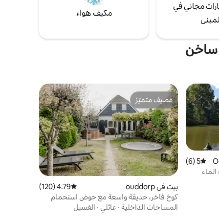
رات مجاني في
مكيف هواء
لمبنى
 ساخن
مضيف متميّز
مضيف متميّز
Ooltge
5 (6)
متوسط التقييم 5 من 5، 6 مراجعات
الماء
بيت في ouddorp
4.79 (120)
متوسط التقييم 4.79 من 5، 120 مراجعات
كوخ فاخر، حديقة واسعة مع حوض استحمام
ساخن
المساحات الداخلية
·
عائلي
·
الغسيل