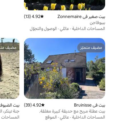
بيت صغير في Zonnemaire
4.92 (13)
متوسط التقييم 4.92 من 5، 13 مراجعات
بيبوفاجن
المساحات الداخلية
·
عائلي
·
الوصول والتجوّل
مضيف متميّز
مضيف متمي
مضيف متميّز
مضيف متمي
بيت في Bruinisse
4.92 (39)
متوسط التقييم 4.92 من 5، 39 مراجعات
de
بيت عطلة مريح مع حديقة كبيرة مغلقة.
جنة تينكر، ا
المساحات الداخلية
·
عائلي
·
الموقع
المساحات ا