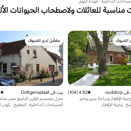
ساحات الداخلية
·
جودة النوم
 مناسبة للعائلات ولاصطحاب الحيوانات الأل
 الضيوف
مفضّل لدى الضيوف
 الضيوف
مفضّل لدى الضيوف
ouddor
4.92 (104)
متوسط التقييم 4.92 من 5، 104 مراجعات
بيت في Ooltgensplaat
)
متوسط 
بة الإفطار ودراجة سرير وخبز
منزل بتصميم القرن التاسع عشر منا
للعائلات بالقرب من البحر
بخ
·
وجبة الإفطار
المساحات الداخلية
·
المطبخ
·
ركوب ا