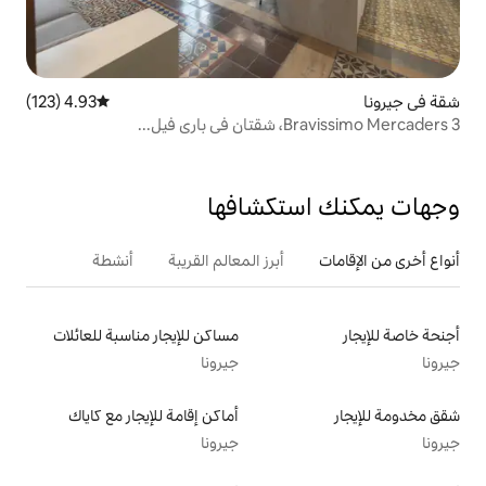
4.93 (123)
متوسط التقييم 4.93 من 5، 123 مراجعات
..
تكشافها
أبرز المعالم القريبة
أنشطة
مساكن للإيجار مناسبة للعائلات
جيرونا
أماكن إقامة للإيجار مع كاياك
جيرونا