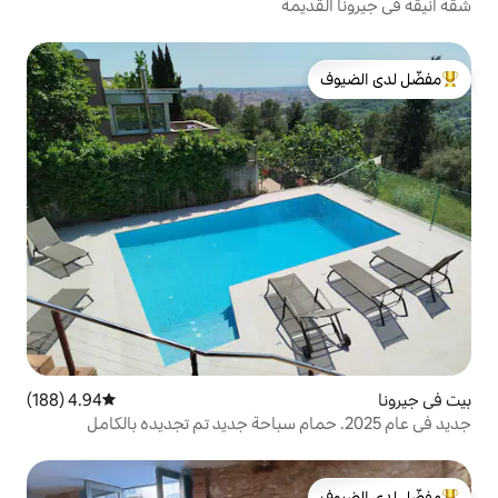
يمة
لدى الضيوف
4.94 (188)
متوسط التقييم 4.94 من 5، 188 مراجعات