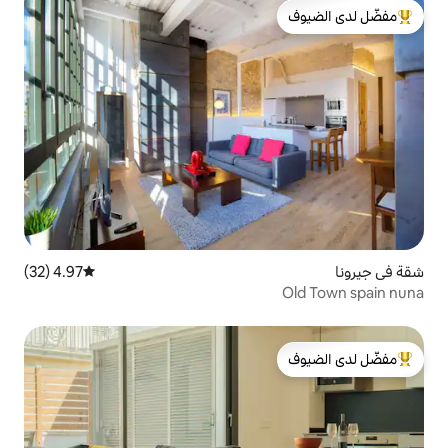
لدى الضيوف
4.97 (32)
متوسط التقييم 4.97 من 5، 32 مراجعات
لدى الضيوف