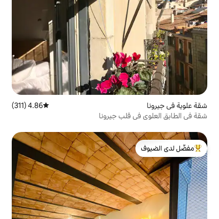
4.86 (311)
متوسط التقييم 4.86 من 5، 311 مراجعات
قلب جيرونا
لدى الضيوف