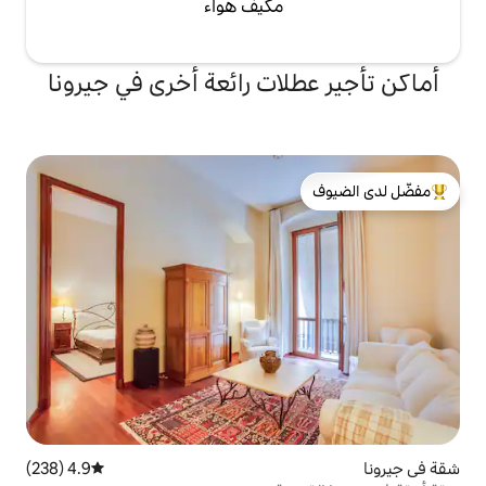
مكيف هواء
لات رائعة أخرى في جيرونا
لدى الضيوف
4.9 (238)
متوسط التقييم 4.9 من 5، 238 مراجعات