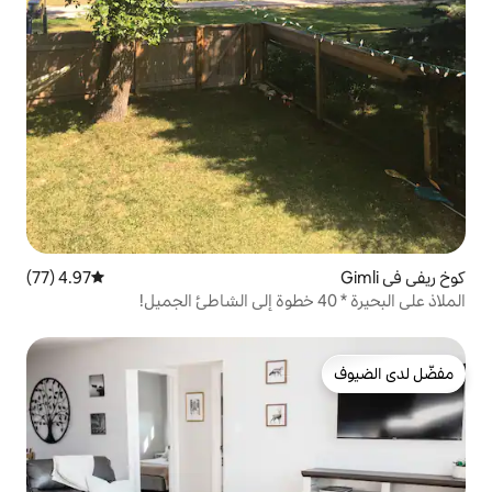
4.97 (77)
متوسط التقييم 4.97 من 5، 77 مراجعات