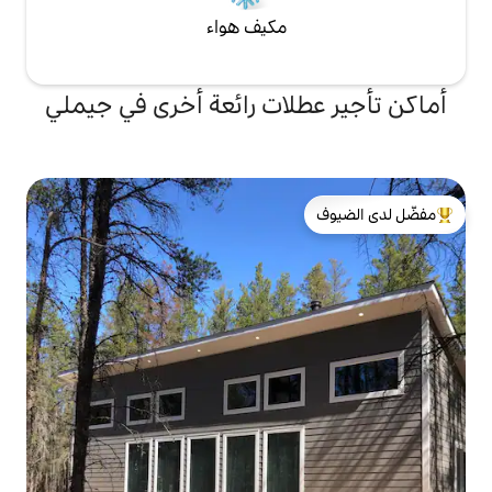
مكيف هواء
لات رائعة أخرى في جيملي
لدى الضيوف