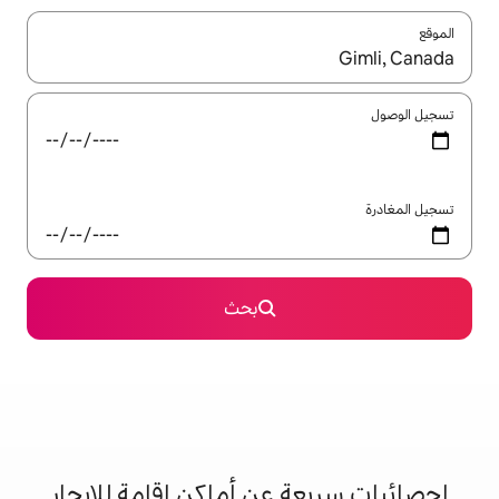
ل باستخدام السهمين لأعلى ولأسفل أو استكشف عن طريق اللمس أو السحب.
بحث
 عن أماكن إقامة للإيجار