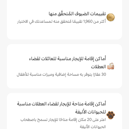
المُتحقَّق منها
يجار مناسبة للعائلات لقضاء
حة للإيجار لقضاء العطلات مناسبة
ة
ى 20 مكان إقامة متاحًا للإيجار تسمح باصطحاب