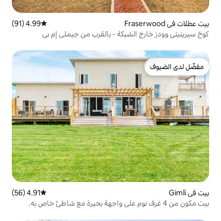
4.99 (91)
متوسط التقييم 4.99 من 5، 91 مراجعات
لشبكة - بالقرب من جيملي إم بي
4.91 (56)
متوسط التقييم 4.91 من 5، 56 مراجعات