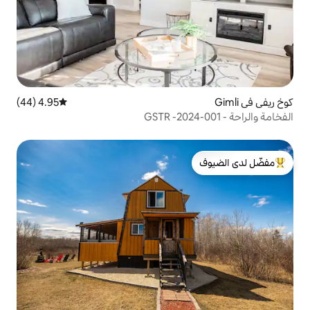
4.95 (44)
متوسط التقييم 4.95 من 5، 44 مراجعات
لدى الضيوف