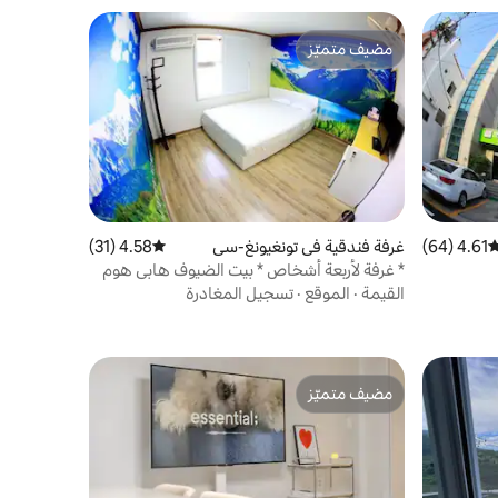
مضيف متميّز
مضيف متميّز
4.61 (64)
وسط التقييم 4.61 من 5، 64 مراجعات
غرفة فندقية في تونغيونغ-سي
4.58 (31)
متوسط التقييم 4.58 من 5، 31 مراجعات
* غرفة لأربعة أشخاص * بيت الضيوف هابي هوم
في تونغ يونغ
القيمة
·
الموقع
·
تسجيل المغادرة
مضيف متميّز
مضيف متميّز