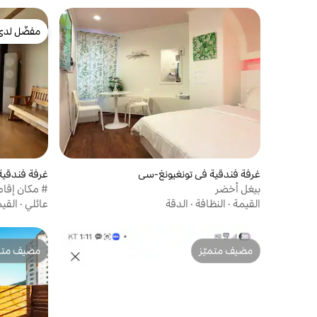
مفضّل لدى
مفضّل لدى
غرفة فندقية في تونغيونغ-سي
n
بيغل أخضر
# مكان إقام
القيمة
·
النظافة
·
الدقة
عائلي
·
القي
من محطة الح
مضيف متميّز
مضيف متمي
مضيف متميّز
مضيف متمي