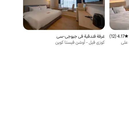
4.17 (12)
متوسط التقييم 4.17 من 5، 12 مراجعات
غرفة فندقية في جيوجي-سي
 على
كوزي فيل - أوشن فيستا كوين