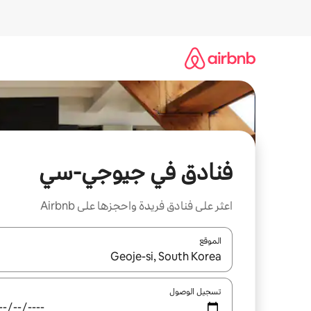
خطى
لى
لمحتوى
فنادق في جيوجي-سي
اعثر على فنادق فريدة واحجزها على Airbnb
الموقع
عند توفر النتائج، انتقل باستخدام السهمين لأعلى ولأسف
تسجيل الوصول