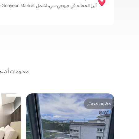
أبرز المعالم في جيوجي-سي، تشمل Geoje Gohyeon Market وGeoje Sea Spa وGeunpo Village Tunnel
معلومات أكدها
مضيف متميّز
مضيف متميّز