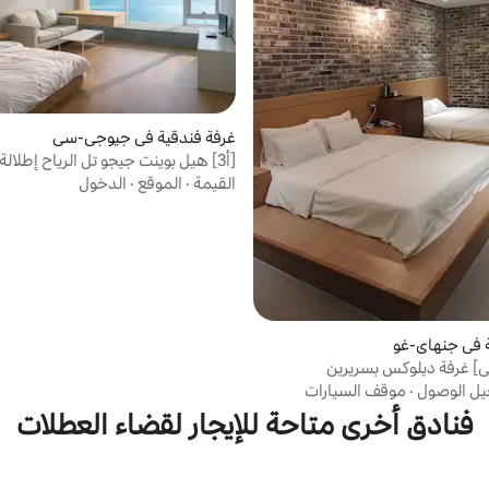
غرفة فندقية في جيوجي-سي
[أ3] هيل بوينت جيجو تل الرياح إطلالة
المحيط (غرفة واحدة 20 بيونغ)
القيمة
·
الموقع
·
الدخول
 في جنهاي-غو
ي] غرفة ديلوكس بسريرين
ل الوصول
·
موقف السيارات
فنادق أخرى متاحة للإيجار لقضاء العطلات