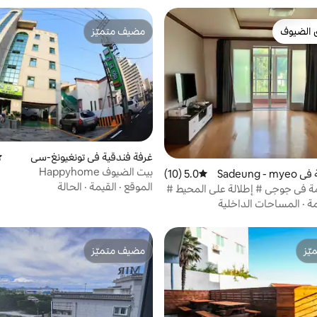
 الضيوف
مضيف متميّز
 الضيوف
مضيف متميّز
غرفة فندقية في تونغيونغ-سي
مت
بيت الضيوف Happyhome
غرفة فندقية في Sadeung - myeo
5.0 (10)
متوسط التقييم 5.0 من 5، 10 مراجعات
الموقع
·
القيمة
·
الحالة
ة في جوجي # إطلالة على المحيط #
3 دقائق من الشاطئ # مجموعات # 10 دقائق
مة
·
المساحات الداخلية
افلات # إمكانية الطهي
ّز
مضيف متميّز
ّز
مضيف متميّز