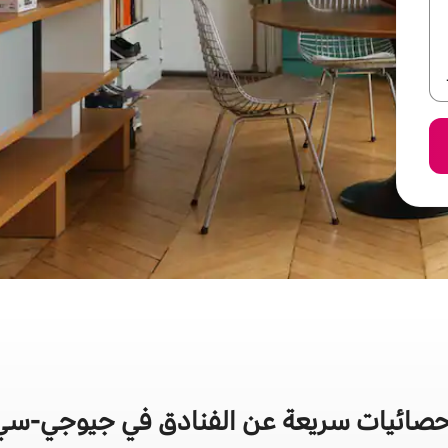
حصائيات سريعة عن الفنادق في جيوجي-سي