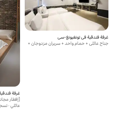
غرفة فندقية في تونغيونغ-سي
جناح عائلي + حمام واحد + سريران مزدوجان +
3 أفرشة أوندول (إفطار مجاني)
غرفة فندقية
[إفطار مجان
عائلي
·
تسجي