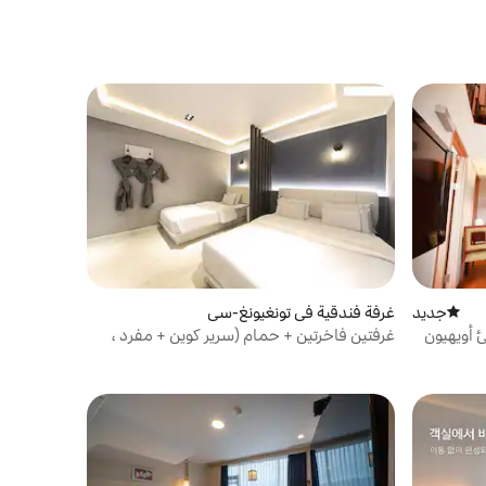
جديد
مكان إقامة جديد
غرفة فندقية في تونغيونغ-سي
أويهيون
غرفتين فاخرتين + حمام (سرير كوين + مفرد ،
إفطار مجاني)