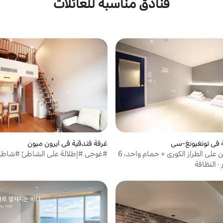
فنادق مناسبة للعائلات
 في تونغيونغ-سي
غرفة فندقية في ايرون ميون
جناح بغرفتين على الطراز الكوري + حمام واحد، 6
#غوجي #إطلالة على الشاطئ #شاطئ 
 مجاني)
#نامهاي #دوبلكس شاطئ أويدو
·
النظافة