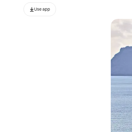
Use app