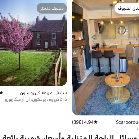
دى الضيوف
مضيف متميّز
بيوت المفضّلة لدى الضيوف
مضيف متميّز
بيت في مزرعة في روستون
متوس
ذا تاكرووم، روستون، إن آر سكاربورو
4.94 (398)
متوسط التقييم 4.94 من 5، 398 مراجعات
وسائل الراحة المنزلية وأسعار شهرية رائعة