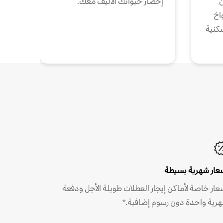
ن
إحضار حيوانك الأليف معك.
واخ
كنية
عار شهرية بسيطة
عار خاصة لأماكن إيجار العطلات طويلة الأجل ودفعة
رية واحدة دون رسوم إضافية.*