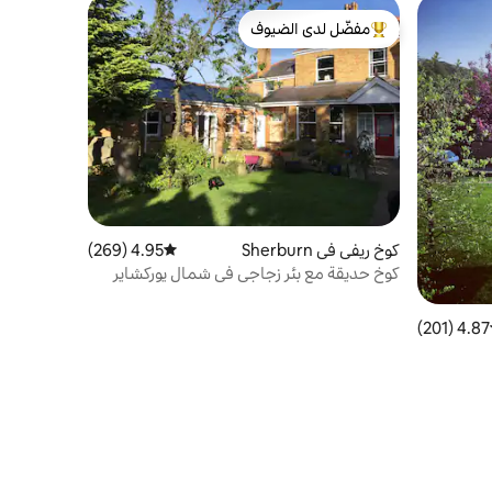
مفضّل لدى الضيوف
من أبرز البيوت المفضّلة لدى الضيوف
كوخ ريفي في Sherburn
4.95 (269)
متوسط التقييم 4.95 من 5، 269 مراجعات
كوخ حديقة مع بئر زجاجي في شمال يوركشاير
4.87 (201)
ط التقييم 4.87 من 5، 201 مراجعات