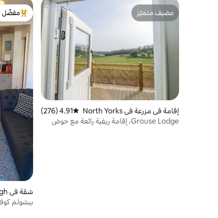
مضيف متميّز
مفضّل ل
مضيف متميّز
من أبرز ال
إقامة في مزرعة في North Yorks
4.91 (276)
متوسط التقييم 4.91 من 5، 276 مراجعات
hire
Grouse Lodge، إقامة ريفية رائعة مع حوض
استحمام ساخن خاص
شقة في Scarborough
بيشولم كوف