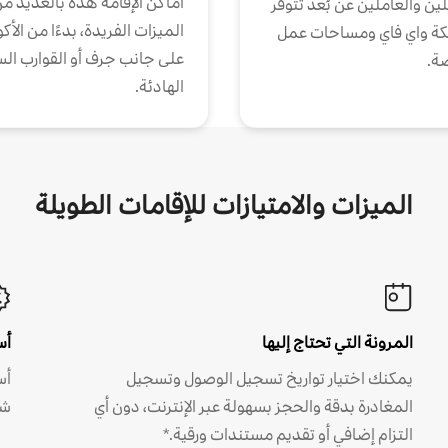
أماكن الإقامة هذه بالعديد م
ين والعاملين عن بُعد تتوفر
الميزات الفريدة، بدءًا من الأك
كة واي فاي ومساحات عمل
على جانب جرف أو القوارب الس
ة.
الهادئة.
الميزات والامتيازات للإقامات الطويلة
المرونة التي تحتاج إليها
أس
يمكنك اختيار تواريخ تسجيل الوصول وتسجيل
أس
المغادرة بدقة والحجز بسهولة عبر الإنترنت، دون أي
شه
التزام إضافي أو تقديم مستندات ورقية.*