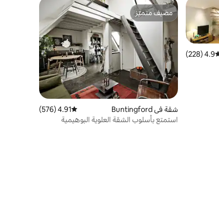
مضيف متميّز
مضيف متميّز
4.9 (228)
وسط التقييم 4.9 من 5، 228 مراجعات
شقة في Buntingford
4.91 (576)
متوسط التقييم 4.91 من 5، 576 مراجعات
استمتع بأسلوب الشقة العلوية البوهيمية
المعاصرة