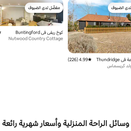
دى الضيوف
مفضّل لدى الضيوف
بيوت المفضّلة لدى الضيوف
مفضّل لدى الضيوف
كوخ ريفي في Buntingford
مت
Nutwood Country Cottage
Thundridg
4.99 (226)
متوسط التقييم 4.99 من 5، 226 مراجعات
كولد كريسماس
وسائل الراحة المنزلية وأسعار شهرية رائعة