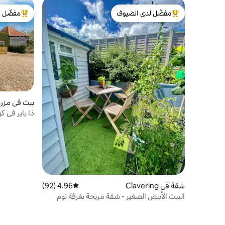
مفضّل لدى الضيوف
مفضّل ل
من أبرز البيوت المفضّلة لدى الضيوف
من أبرز ال
بيت في مزرعة في e
ذا باير في 
شقة في Clavering
4.96 (92)
متوسط التقييم 4.96 من 5، 92 مراجعات
البيت الأبيض الصغير - شقة مريحة بغرفة نوم
واحدة