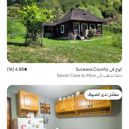
4.88 (16)
متوسط التقييم 4.88 من 5، 16 مراجعات