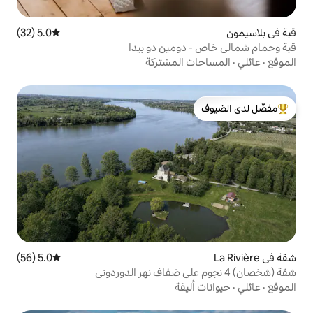
5.0 (32)
متوسط التقييم 5.0 من 5، 32 مراجعات
ومين دو بيدا
المشتركة
لدى الضيوف
5.0 (56)
متوسط التقييم 5.0 من 5، 56 مراجعات
يفة