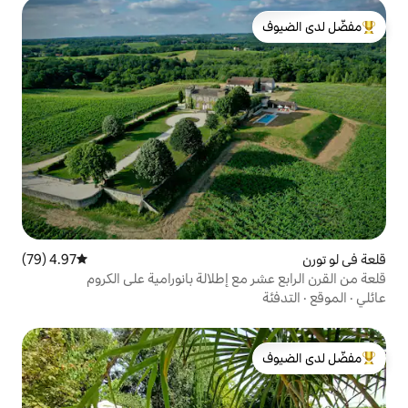
لدى الضيوف
4.97 (79)
متوسط التقييم 4.97 من 5، 79 مراجعات
ع إطلالة بانورامية على الكروم
لدى الضيوف