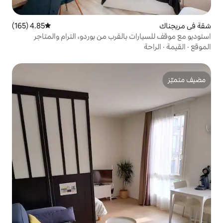
4.85 (165)
متوسط التقييم 4.85 من 5، 165 مراجعات
بالقرب من بوردو، الترام والمتاجر