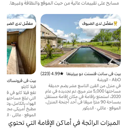
ية من حيث الموقع والنظافة وغيرها.
ج
مفضّل لدى الضيوف
م
لدى الضيوف
مفضّل لدى الضيوف
ا
ف
ا
ف
ع
رتينغا
4.99 (223)
متوسط التقييم 4.99 من 5، 223 مراجعات
بيت في فرونساك
5.0 (9)
متوسط التقييم 5.0 من 5، 9 مر
ا
ع عشر يضم حديقة
فيلا كايلو
 متر مربع، تم تجديده في عام
تقع فيلا كايو في قلب مزرعة عنب فرونسادايس،
في مكان إقامة مستقل
التي تبلغ مساحتها 110 متر مربع، وهي مكيفة
بعًا في أحد أجنحة المنزل،
الهواء بالكامل، وتتميز بغرفة طعام كبيرة مع
 خاصًا وحمامًا وغرفة
مطبخ أمريكي مجهز بالكامل ومساحة مكتبية
سية بمساحة 15 مترًا مربعًا بسرير مزدوج
ومرحاض بالإضافة إلى غرفة غسيل مع غسالة
الموقع
·
عائلي
·
المسبح
وغرفة نوم للأطفال بمساحة 11 مترًا مربعًا
ونشافة. في الطابق العلوي، جناحان رئيسيان
ي أماكن الإقامة التي تحتوي
يلهما إلى سرير بطول
بمساحة 22 مترًا مربعًا مع سريرين متماثلين