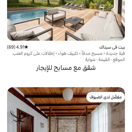
4.91 (69)
متوسط التقييم 4.91 من 5، 69 مراجعات
 تكييف هواء • إطلالات على كروم العنب
 مسابح للإيجار