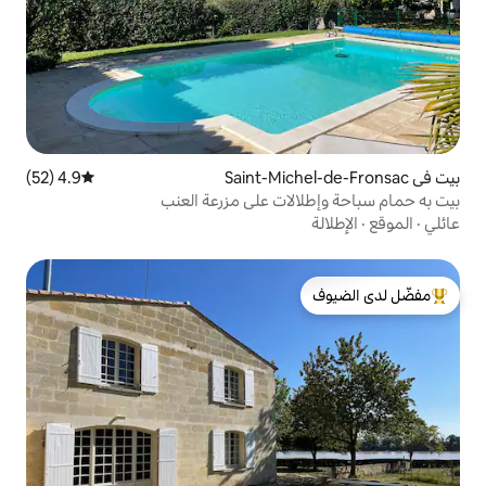
4.9 (52)
متوسط التقييم 4.9 من 5، 52 مراجعات
ات على مزرعة العنب
لدى الضيوف