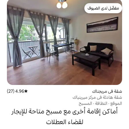
4.96 (27)
متوسط التقييم 4.96 من 5، 27 مراجعات
ياك
ى مع مسبح متاحة للإيجار
ضاء العطلات