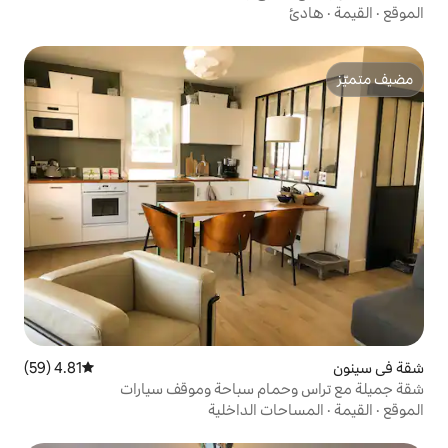
4.81 (59)
متوسط التقييم 4.81 من 5، 59 مراجعات
ام سباحة وموقف سيارات
 الداخلية