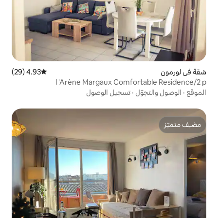
4.93 (29)
متوسط التقييم 4.93 من 5، 29 مراجعات
l 'Arène Margaux Comf
تسجيل الوصول