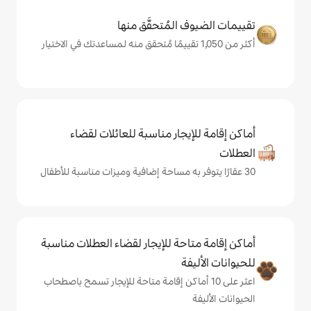
المُتحقَّق منها
يجار مناسبة للعائلات لقضاء
حة للإيجار لقضاء العطلات مناسبة
ة
ى 10 أماكن إقامة متاحة للإيجار تسمح باصطحاب