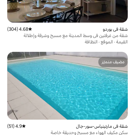
4.68 (304)
متوسط التقييم 4.68 من 5، 304 مراجعات
لمدينة مع مسبح وشرفة وإطلالة
ال
4.9 (51)
متوسط التقييم 4.9 من 5، 51 مراجعات
بح وحديقة خاصة