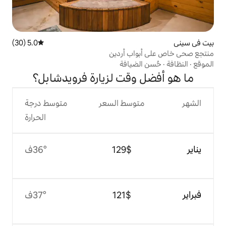
5.0 (30)
متوسط التقييم 5.0 من 5، 30 مراجعات
ب أردين
ضيافة
قت لزيارة فرويدشابل؟
وسط السعر
متوسط درجة
الحرارة
$‏129
36°ف
$‏121
37°ف