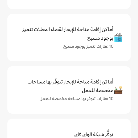
حة للإيجار لقضاء العطلات تتميز
حة للإيجار تتوفّر بها مساحات
ي فاي