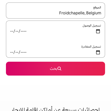
ل باستخدام السهمين لأعلى ولأسفل أو استكشف عن طريق اللمس أو السحب.
بحث
 عن أماكن إقامة للإيجار