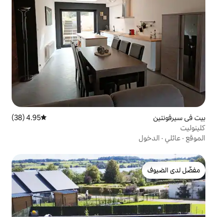
4.95 (38)
متوسط التقييم 4.95 من 5، 38 مراجعات