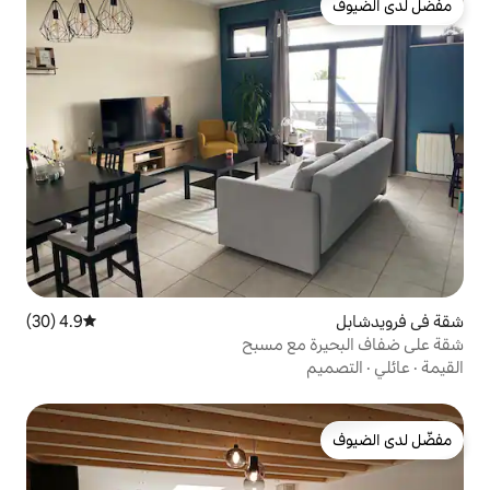
4.9 (30)
متوسط التقييم 4.9 من 5، 30 مراجعات
مع مسبح