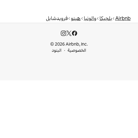
هينو
فرويدشابل
© 2026 Airbnb, I
خصوصية
البنود