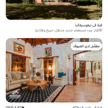
يد مذهل، مريح وهادئ
4.97 (153)
متوسط التقييم 4.97 من 5، 153 مراجعات