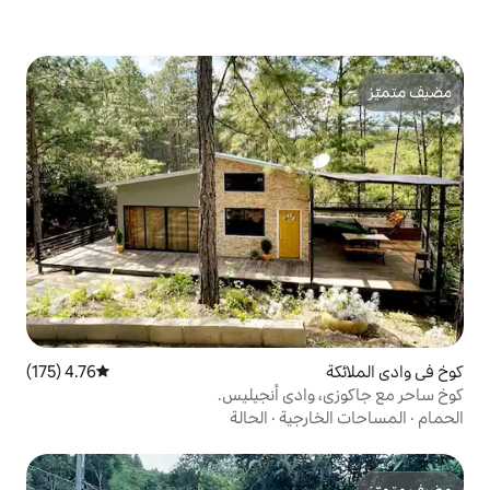
4.76 (175)
متوسط التقييم 4.76 من 5، 175 مراجعات
ي أنجيليس.
ية
·
الحالة