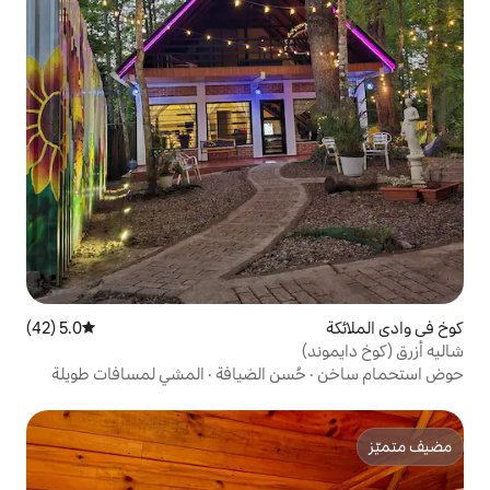
5.0 (42)
متوسط التقييم 5.0 من 5، 42 مراجعات
سن الضيافة
·
المشي لمسافات طويلة