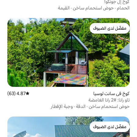
ساخن
·
القيمة
4.87 (63)
متوسط التقييم 4.87 من 5، 63 مراجعات
دقة
·
وجبة الإفطار