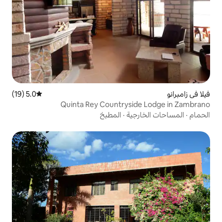
5.0 (19)
متوسط التقييم 5.0 من 5، 19 مراجعات
Quinta Rey Countrys
ية
·
المطبخ