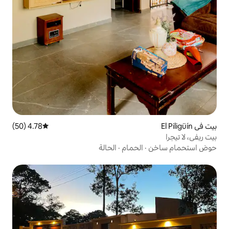
4.78 (50)
متوسط التقييم 4.78 من 5، 50 مراجعات
حمام
·
الحالة