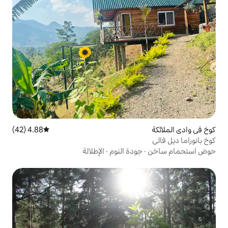
4.88 (42)
متوسط التقييم 4.88 من 5، 42 مراجعات
دة النوم
·
الإطلالة