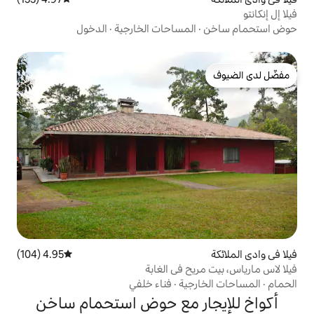
مساحات الخارجية
·
الدخول
4.95 (104)
متوسط التقييم 4.95 من 5، 104 مراجعات
 في الغابة
ية
·
فناء خلفي
ر مع حوض استحمام ساخن