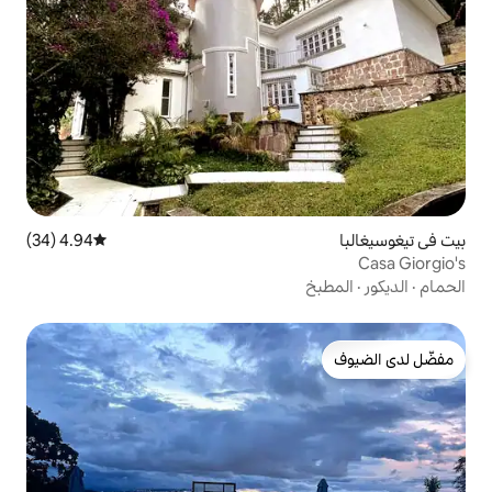
4.94 (34)
متوسط التقييم 4.94 من 5، 34 مراجعات