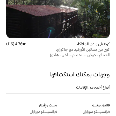
4.76 (116)
متوسط التقييم 4.76 من 5، 116 مراجعات
ع جاكوزي
ساخن
·
هادئ
تكشافها
مبيت وإفطار
فرانسيسكو مورازان