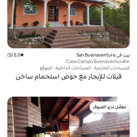
5.0 (5)
متوسط التقييم 5.0 من 5، 5 مراجعات
Casa C
احات الداخلية
·
الموقع
ر مع حوض استحمام ساخن