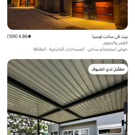
4.86 (109)
متوسط التقييم 4.86 من 5، 109 مراجعات
مساحات الخارجية
·
النظافة