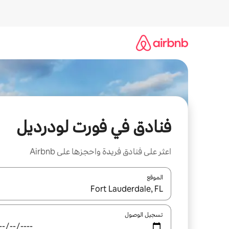
خطى
لى
لمحتوى
فنادق في فورت لودرديل
اعثر على فنادق فريدة واحجزها على Airbnb
الموقع
عند توفر النتائج، انتقل باستخدام السهمين لأعلى ولأسف
تسجيل الوصول