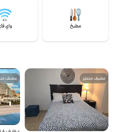
ومجفف - سرير أطفال للسفر - تأجير الدراجات -
ترحيبي مو
تسجيل الوصول الذاتي - المضيفون متاحون على
للحيوانات ال
مدار 24 ساعة طوال الأسبوع
مطبخ
واي فا
مضيف متميّز
مضيف متمي
مضيف متميّز
مضيف متمي
غرفة فندقية