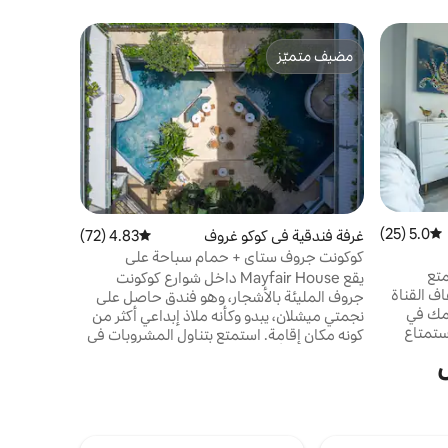
غرفة فندقي
مضيف متميّز
مضيف متم
استوديو شا
مضيف متميّز
مضيف متم
لودرديل
شاطئ مشمس
في الموقع
سباحة مدفأ
5.0 (25)
متوسط التقييم 5.0 من 5، 25 مراجعات
غرفة فندقية في كوكو غروف
4.83 (72)
متوسط التقييم 4.83 من 5، 72 مراجعات
الصغير ثلا
كوكونت جروف ستاي + حمام سباحة على
القهوة/الشا
السطح. بار. طعام.
متع
يمكن أن تكو
يقع Mayfair House داخل شوارع كوكونت
ف القناة
الساحل الد
جروف المليئة بالأشجار، وهو فندق حاصل على
امك في
نجمتي ميشلان، يبدو وكأنه ملاذ إبداعي أكثر من
ستمتاع
كونه مكان إقامة. استمتع بتناول المشروبات في
ديل
فناء الحديقة، أو الاسترخاء بجوار حمام السباحة
 النابضة
الموجود على السطح، أو استكشاف المتاجر
 بموقعها
الهندية والمتنزهات المطلة على الواجهة المائية
ة وتناول
على بعد خطوات قليلة. مع التصميم الجريء
تمتع
والفن المحلي وطاقة ميامي الهادئة، هذا هو
راحة على