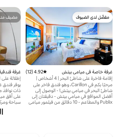
مفضّل لدى الضيوف
مضيف متمي
مفضّل لدى الضيوف
مضيف متمي
غرفة خاصة في ميامي بيتش
4.92 (12)
متوسط التقييم 4.92 من 5، 12 مراجعات
غرفة فندقية
دينة
إقامة فاخرة على شاطئ البحر | 4 أشخاص |
إطلالة على 
فندق كاريلون | واي فاي ودش
على السطح +
مرحبًا بكم في Carillon، وهو فندق فاخر على
يوفر فندق غ
شاطئ البحر في ميامي بيتش! - الوصول إلى
ذات نوافذ 
أفضل المواقع في ميامي بيتش - دقيقتان إلى
على أفق مي
Publix والمطاعم - 10 دقائق من فيلمور ميامي
بيتش - 15 دقيقة إلى منطقة ميامي ديزاين - 20
ساعة ودروس 
ا
دقيقة إلى وينوود - 20 دقيقة إلى متحف بيريز
بالقرب من أر
للفنون - 20 دقيقة إلى مركز كاسيا وبايسايد - 4
مدينة بريكل
أشخاص (سرير بحجم كينج وسرير أريكة بحجم
كوين) - واي فاي - أساسيات الشاطئ - مطبخ
مجهز بالكامل - موقف سيارات مجاني - غسالة