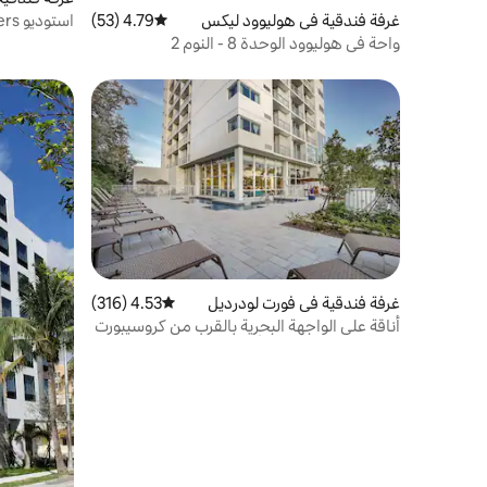
غرفة فندقية في هوليوود ليكس
4.79 (53)
متوسط التقييم 4.79 من 5، 53 مراجعات
ومطبخ صغي
واحة في هوليوود الوحدة 8 - النوم 2
غرفة فندقية في فورت لودرديل
4.53 (316)
متوسط التقييم 4.53 من 5، 316 مراجعات
أناقة على الواجهة البحرية بالقرب من كروسيبورت
| حمام سباحة وصالة ألعاب رياضية