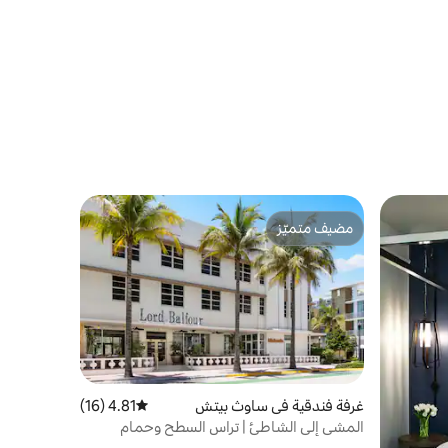
مضيف متميّز
مضيف متميّز
غرفة فندقية في ساوث بيتش
4.81 (16)
متوسط التقييم 4.81 من 5، 16 مراجعات
المشي إلى الشاطئ | تراس السطح وحمام
السباحة