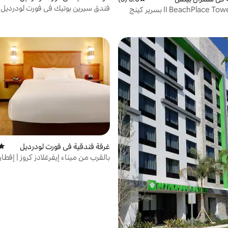
فندق سيرين بوتيك في فورت لودرديل
استوديو II BeachPlace Towers بسرير كينج
ر
غرفة فندقية في فورت لودرديل
متوس
بالقرب من ميناء إيفرغلادز كروز | إفطا