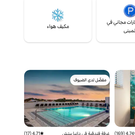
المكان الذي تأتي إليه للاسترخاء والتجول والعيش
اجه على
مثل السكان المحليين - دون الشعور بأنك سائح.
رات مجاني في
مكيف هواء
لمبنى
مفضّل لدى الضيوف
مفضّل لدى الضيوف
4.74 (169)
ط التقييم 4.74 من 5، 169 مراجعات
غرفة فندقية في دانيا بيتش
4.71 (17)
متوسط التقييم 4.71 من 5، 17 مراجعات