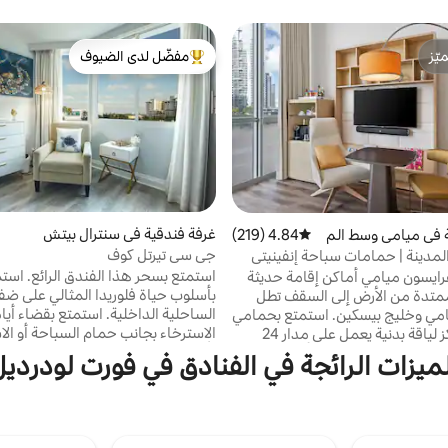
ّز
مفضّل لدى الضيوف
ّز
من أبرز البيوت المفضّلة لدى الضيوف
غرفة فندقية في سنترال بيتش
 في ميامي وسط الم
4.84 (219)
متوسط التقييم 4.84 من 5، 219 مراجعات
جي سي تيرتل كوف
المدينة | حمامات سباحة إنفينيتي
 بار بجانب حمام السباحة
استمتع بسحر هذا الفندق الرائع. است
رايسون ميامي أماكن إقامة حديثة
بأسلوب حياة فلوريدا المثالي على ضفا
ممتدة من الأرض إلى السقف تطل
الساحلية الداخلية. استمتع بقضاء أي
امي وخليج بيسكين. استمتع بحمامي
الاسترخاء بجانب حمام السباحة أو الا
سباحة ومركز لياقة بدنية يعمل على مدار 24
بأشعة الشمس على شاطئ فورت لودر
يوغا في عطلة نهاية الأسبوع. يقع
لميزات الرائجة في الفنادق في فورت لودرديل
الشهير عالميًا. استكشف الحياة الليلية
ينا الخطوط الجوية الأمريكية ومركز
بالحياة في وسط مدينة فورت لودرديل
، ويستقبل الضيوف بمشروب ترحيبي
المريح بالقرب من أماكن التسوق الراقي
مجاني وواي فاي مجاني. يمكن للضيوف
الطعام والترفيه والمعالم الثقافية. اس
الاستمتاع بما يلي: ✔ -حماما سباحة ✔ بار
بجناحك مع شرفته الخاصة ووسائل ال
بجانب حمام السباحة ✔ 3 مطاعم مشروب ✔