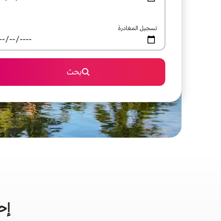
تسجيل المغادرة
بحث
إح