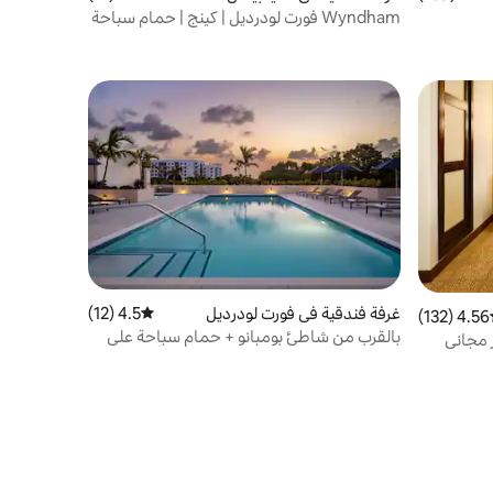
Wyndham فورت لودرديل | كينج | حمام سباحة
مع سطح للتشمس
غرفة فندقية في فورت لودرديل
4.5 (12)
متوسط التقييم 4.5 من 5، 12 مراجعات
4.56 (132)
ط التقييم 4.56 من 5، 132 مراجعات
بالقرب من شاطئ بومبانو + حمام سباحة على
ر مجاني
السطح ومنطقة لتناول الطعام وصالة ألعاب
رياضية