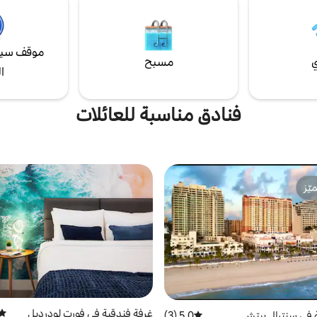
طراز المنتجع. سيكون لديك كل ما تحت
قف سيارات✔ خاص ✔ مناسب
عتبة بابك.
أليفة
موقف سيا
ي
مسبح
ا
فنادق مناسبة للعائلات
ّز
ّز
غرفة فندقية في فورت لودرديل
متوس
 في سنترال بيتش
5.0 (3)
متوسط التقييم 5.0 من 5، 3 مراجعات