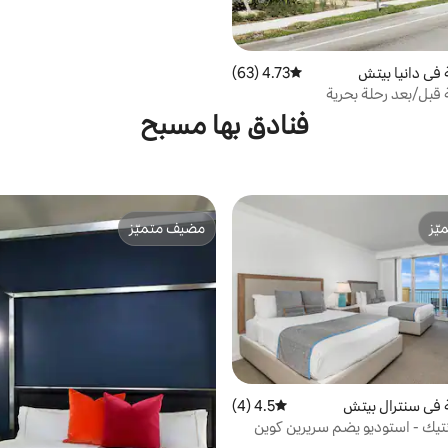
 في دانيا بيتش
4.73 (63)
متوسط التقييم 4.73 من 5، 63 مراجعات
 قبل/بعد رحلة بحرية
فنادق بها مسبح
ّز
مضيف متميّز
ّز
مضيف متميّز
 في سنترال بيتش
4.5 (4)
متوسط التقييم 4.5 من 5، 4 مراجعات
انتيك - استوديو يضم سريرين كوين
يط