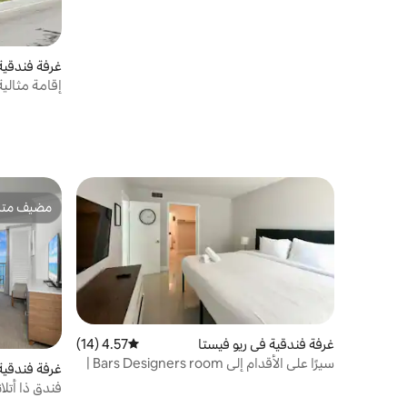
غرفة فندقية
إقامة مثالية
مضيف متمي
مضيف متمي
غرفة فندقية في ريو فيستا
4.57 (14)
متوسط التقييم 4.57 من 5، 14 مراجعات
سيرًا على الأقدام إلى Bars Designers room |
غرفة فندقية
بجانب حمام السباحة وموقف السيارات
فندق ذا أتل
مواجه للمح