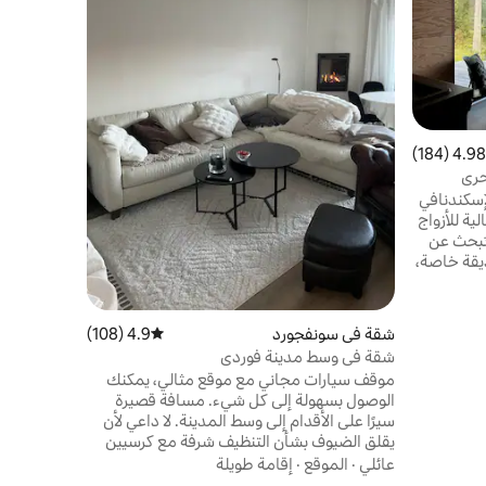
وتجارب الطع
الموقع
·
عا
من وجهات ا
ونوردفيورد 
مع المزرعة
4.98 (184)
 التقييم 4.98 من 5، 184 مراجعات
المسائية و
البحري. إمك
حري
إسكندنافي
ية للأزواج
وتبحث عن
ديقة خاصة،
ب إلى
حة. قريب
لمقاهي
شقة في سونفجورد
4.9 (108)
متوسط التقييم 4.9 من 5، 108 مراجعات
شحن
شقة في وسط مدينة فوردي
ائح السفر
موقف سيارات مجاني مع موقع مثالي، يمكنك
ابعتنا على
الوصول بسهولة إلى كل شيء. مسافة قصيرة
سيرًا على الأقدام إلى وسط المدينة. لا داعي لأن
يقلق الضيوف بشأن التنظيف شرفة مع كرسيين
مريحين، وإطلالات على المدينة والنهر والجبال
عائلي
·
الموقع
·
إقامة طويلة
كما هو موضح في بعض الصور. غرفة النوم 1: