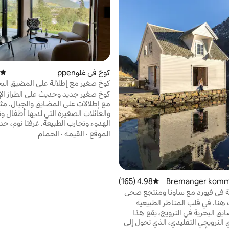
كوخ في غلوppen
متوسط
كوخ صغير مع إطلالة على المضيق الب
كوخ صغير جديد وحديث على الطراز ال
مع إطلالات على المضايق والجبال. مثال
والعائلات الصغيرة التي لديها أطفال 
الهدوء وتجارب الطبيعة. غرفتا نوم، ح
وفناء محجوب. نزهات مباشرة من البا
الموقع
·
القيمة
·
الحمام
قمم الجبال ومناطق الضوضاء والسبا
من ساندان مع المتاجر والمطاعم وا
والمخابز. تشمل الأسرة والمناشف. 
كهربائي مدفوع للسيارة. اسألنا عن نص
المحلية والكنوز الخفية. لا تتردد في مت
رة في Bremanger kommu
4.98 (165)
متوسط التقييم 4.98 من 5، 165 مراجعات
وسائل التواصل الاجتماعي أيضًا:
 في فيورد مع ساونا ومنتجع صحي
"minstebruket"
نا. في قلب المناظر الطبيعية
ايق البحرية في النرويج، يقع هذا
 النرويجي التقليدي، الذي تحول إلى