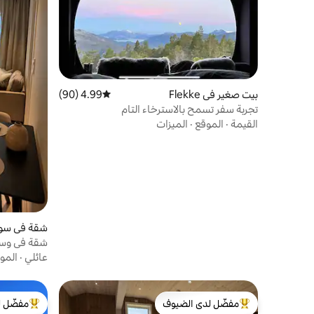
بيت صغير في Flekke
4.99 (90)
متوسط التقييم 4.99 من 5، 90 مراجعات
تجربة سفر تسمح بالاسترخاء التام
القيمة
·
الموقع
·
الميزات
شقة في سون
شقة في وسط
عائلي
·
المو
مفضّل لدى الضيوف
مفضّل ل
من أبرز البيوت المفضّلة لدى الضيوف
من أبرز ال