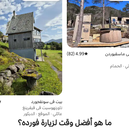
ي ماسفيوردن
4.99 (82)
متوسط التقييم 4.99 من 5، 82 مراجعات
لي
·
الحمام
بيت في سونفجورد
مت
تاورنهوسيت في فيفرينغ
عائلي
·
الموقع
·
الديكور
ما هو أفضل وقت لزيارة فورده؟