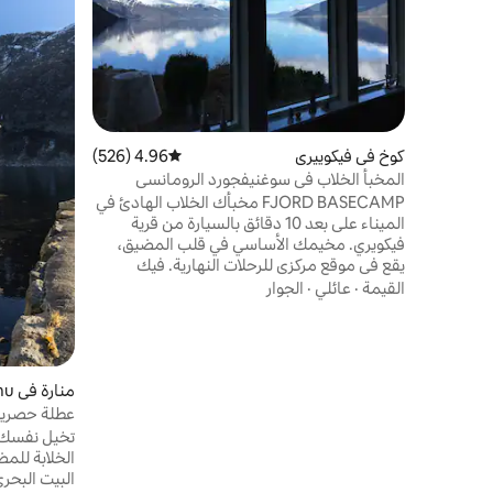
كوخ في فيكوييري
4.96 (526)
متوسط التقييم 4.96 من 5، 526 مراجعات
المخبأ الخلاب في سوغنيفجورد الرومانسي
FJORD BASECAMP مخبأك الخلاب الهادئ في
الميناء على بعد 10 دقائق بالسيارة من قرية
فيكويري. مخيمك الأساسي في قلب المضيق،
يقع في موقع مركزي للرحلات النهارية. فيك
مدرجة في قائمة التراث العالمي (اليونسكو).
القيمة
·
عائلي
·
الجوار
انفصل عن العالم الخارجي: اصطاد الأسماك
واسترخِ وتأمل في المضايق. قريب من بيرغن (3
ساعات)، فلام (ساعة و35 دقيقة)، فوس (ساعة
و30 دقيقة)، نهر جوستيدال الجليدي، جودفانجن،
جيرانجر (4 ساعات)، باليستراند (ساعة)، فيارلاند
منا
(ساعة)، أوليسوند (5 ساعات). زيارة الجبال
ne
عطلة حصرية
(فيكافجيلت 0.5 ساعة). مثالية للأزواج. التحدث
تخيل نفسك ه
بالألمانية/الإنجليزية.
الخلابة للمض
البيت البحري