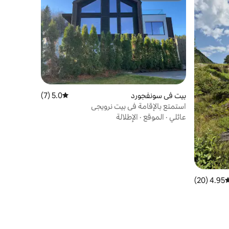
بيت في سونفجورد
5.0 (7)
متوسط التقييم 5.0 من 5، 7 مراجعات
استمتع بالإقامة في بيت نرويجي
عائلي
·
الموقع
·
الإطلالة
4.95 (20)
وسط التقييم 4.95 من 5، 20 مراجعات