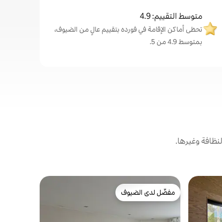
متوسط التقييم: 4.9
تحظى أماكن الإقامة في فورده بتقييم عالٍ من الضيوف،
بمتوسط 4.9 من 5.
نظافة وغيرها.
مكان للإقا
مفضّل لدى الضيوف
مضيف متم
بيت مزرعة 
مفضّل لدى الضيوف
مضيف متم
عصري في و