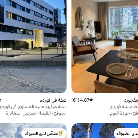
فجورد
4.87 (61)
متوسط التقييم 4.87 من 5، 61 مراجعات
شقة في فورده
مت
 مدينة فوردي
شقة مركزية عالية المستوى في فوردي
قع
·
جودة النوم
الموقع
·
القيمة
·
تسجيل المغادرة
دى الضيوف
مفضّل لدى الضيوف
بيوت المفضّلة لدى الضيوف
من أبرز البيوت المفضّلة لدى الضيوف