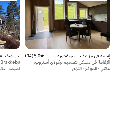
إقامة في مزرعة في سونفجورد
5.0 (34)
متوسط التقييم 5.0 من 5، 34 مراجعات
بيت صغير ف
الإقامة في مسكن بتصميم نيكولاي أستروب،
Brakkebu
بمساحة 96 مترًا مربعًا
عائلي
·
الموقع
·
التزلج
القيمة
·
عائ