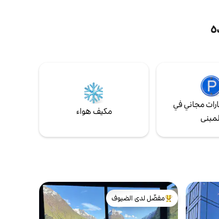
سرير 120 سم. ينام شخصان غرفة النوم رقم 2:
سرير 150 سم. تتسع لشخصين يتوفر سريران
ه
منفصلان للسفر يُسمح لك بالتدخين في الشرفة.
بالطبع غير مسموح به في الداخل في الشقة بما
في ذلك أغطية الأسرة والمناشف ومطبخ مجهز
بالكامل.
رات مجاني في
مكيف هواء
لمبنى
مفضّل لدى الضيوف
من أبرز البيوت المفضّلة لدى الضيوف