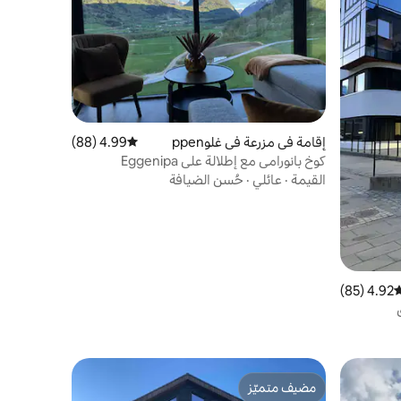
إقامة في مزرعة في غلوppen
4.99 (88)
متوسط التقييم 4.99 من 5، 88 مراجعات
كوخ بانورامي مع إطلالة على Eggenipa
القيمة
·
عائلي
·
حُسن الضيافة
4.92 (85)
وسط التقييم 4.92 من 5، 85 مراجعات
مضيف متميّز
مضيف متميّز