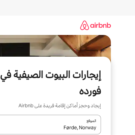
خطى
لى
لمحتوى
إيجارات البيوت الصيفية في
فورده
إيجاد وحجز أماكن إقامة فريدة على Airbnb
الموقع
عند توفر النتائج، انتقل باستخدام السهمين لأعلى ولأسف