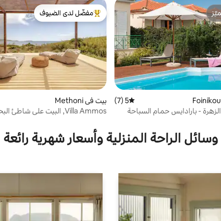
ّز
مفضّل لدى الضيوف
ّز
من أبرز البيوت المفضّلة لدى الضيوف
5 (7)
متوسط التقييم 5 من 5، 7 مراجعات
بيت في Methoni
الزهرة - بارادايس حمام السباحة
Villa Ammos, البيت على شاطئ البحر
وسائل الراحة المنزلية وأسعار شهرية رائعة