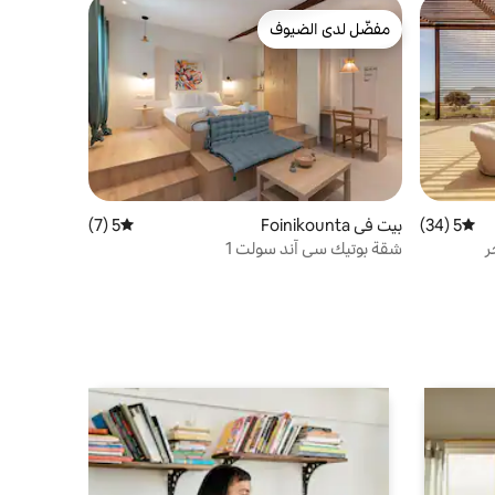
مفضّل لدى الضيوف
مفضّل لدى الضيوف
5 (34)
متوسط التقييم 5 من 5، 34 مراجعات
بيت في Foinikounta
5 (7)
متوسط التقييم 5 من 5، 7 مراجعات
شقة بوتيك سي آند سولت 1