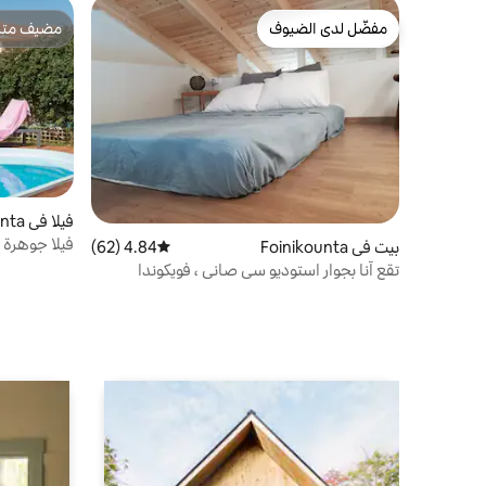
مفضّل لدى الضيوف
مضيف متمي
مفضّل لدى الضيوف
مضيف متمي
فيلا في Foinikounta
فيلا جوهرة 
بيت في Foinikounta
4.84 (62)
متوسط التقييم 4.84 من 5، 62 مراجعات
الخاص
تقع آنا بجوار استوديو سي صاني ، فويكوندا