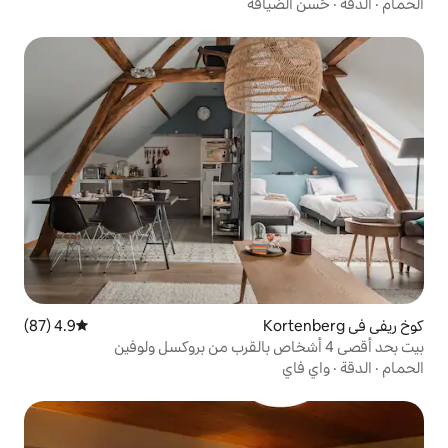
افة
4.9 (87)
متوسط التقييم 4.9 من 5، 87 مراجعات