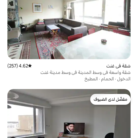
4.62 (257)
متوسط التقييم 4.62 من 5، 257 مراجعات
نة في وسط مدينة غنت