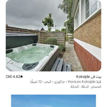
4.62 (34)
متوسط التقييم 4.62 من 5، 34 مراجعات