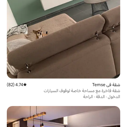
4.74 (82)
متوسط التقييم 4.74 من 5، 82 مراجعات
ة لوقوف السيارات