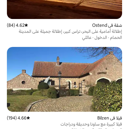
4.62 (84)
متوسط التقييم 4.62 من 5، 84 مراجعات
راس كبير، إطلالة جميلة على المدينة
4.66 (194)
متوسط التقييم 4.66 من 5، 194 مراجعات
ة ودراجات