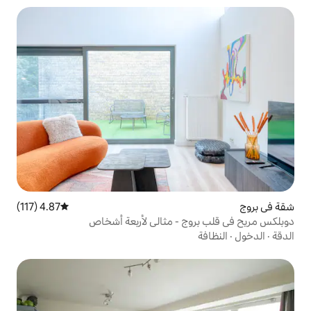
4.87 (117)
متوسط التقييم 4.87 من 5، 117 مراجعات
 - مثالي لأربعة أشخاص