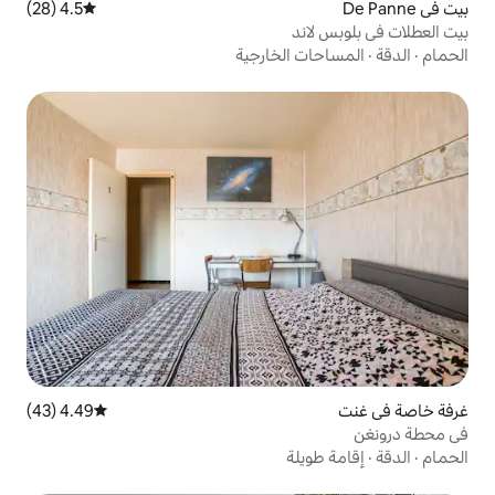
4.5 (28)
متوسط التقييم 4.5 من 5، 28 مراجعات
د
الخارجية
4.49 (43)
متوسط التقييم 4.49 من 5، 43 مراجعات
لة