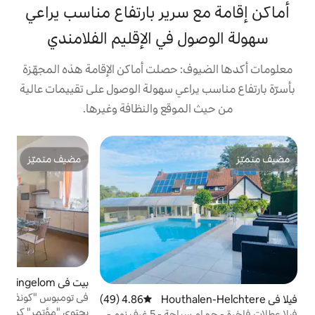
سرير بارتفاع مناسب يراعي
 في الإقليم الفلامندي
: حصلت أماكن الإقامة هذه المجهّزة
راعي سهولة الوصول على تقييمات عالية
موقع والنظافة وغيرها.
بي
مضيف متميّز
مضيف متميّز
م
ت
ع
ا
ا
ا
بيت في Gingelom
4.91 (64)
متوسط التقييم 4.91 من 5، 64 مراجعات
و
في تومبوس "كونفرنس" نيل-بي-سترويدن
Houthal
4.86 (49)
متوسط التقييم 4.86 من 5، 49 مراجعات
م
يحتوي "مؤتمر" كمثرى الكوخ على مطبخ مفتوح
فيلا عطلات فاخرة - حمام سباحة - 5 غرف نوم -
م