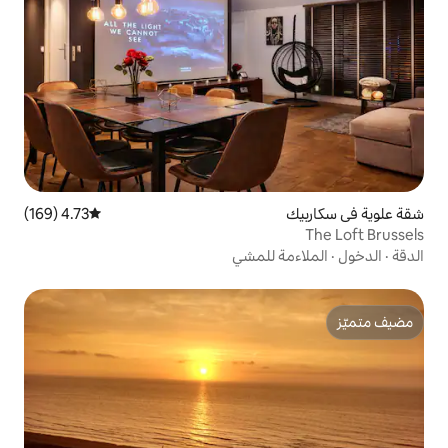
4.73 (169)
متوسط التقييم 4.73 من 5، 169 مراجعات
للمشي