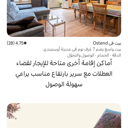
4.75 (28)
متوسط التقييم 4.75 من 5، 28 مراجعات
تجوّل
خرى متاحة للإيجار لقضاء
ير بارتفاع مناسب يراعي
ولة الوصول