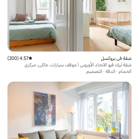
4.57 (200)
متوسط التقييم 4.57 من 5، 200 مراجعات
وبي | موقف سيارات، عائلي، مركزي