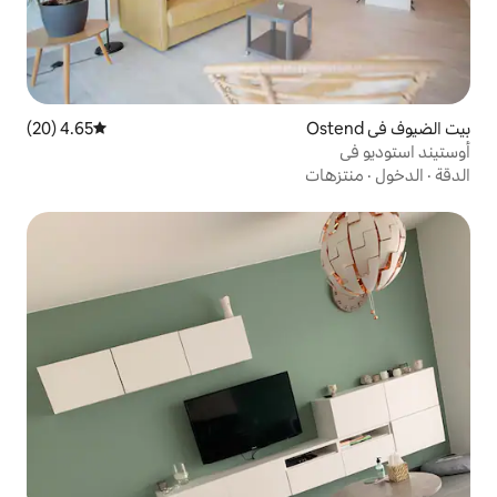
4.65 (20)
متوسط التقييم 4.65 من 5، 20 مراجعات