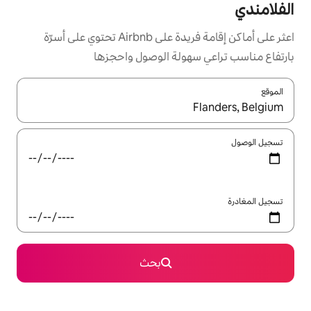
اعثر على أماكن إقامة فريدة على Airbnb تحتوي على أسرّة
ولة الوصول واحجزها
ل باستخدام السهمين لأعلى ولأسفل أو استكشف عن طريق اللمس أو السحب.
بحث