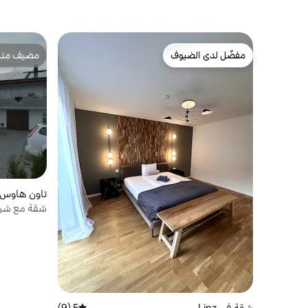
مفضّل لدى الضيوف
مضيف متمي
مفضّل لدى الضيوف
مضيف متمي
تاون هاوس في zell
شقة مع شرفة، واسعة
شقة في Linz
5 (9)
متوسط التقييم 5 من 5، 9 مراجعات