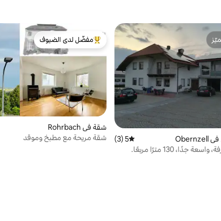
ّز
مفضّل لدى الضيوف
ّز
من أبرز البيوت المفضّلة لدى الضيوف
شقة في Rohrbach
شقة مريحة مع مطبخ وموقد
Obern
5 (3)
متوسط التقييم 5 من 5، 3 مراجعات
 جدًا، 130 مترًا مربعًا.