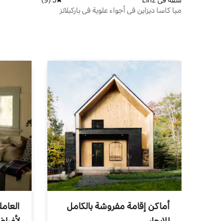
ميا كاسا ديزاين في أجواء علوية في باركبلاتز
متضمنة
أماكن إقامة مفروشة بالكامل
العامل
للإيجار
لأغرا