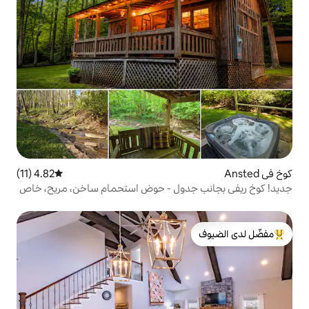
4.82 (11)
متوسط التقييم 4.82 من 5، 11 مراجعات
دول - حوض استحمام ساخن، مريح، خاص
لدى الضيوف