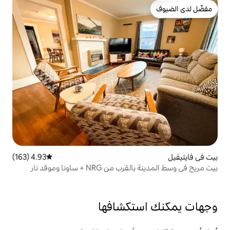
4.93 (163)
متوسط التقييم 4.93 من 5، 163 مراجعات
+ ساونا وموقد نار
تكشافها