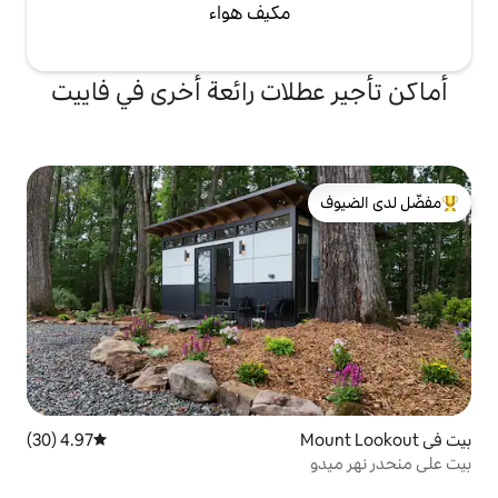
مكيف هواء
لات رائعة أخرى في فاييت
لدى الضيوف
4.97 (30)
متوسط التقييم 4.97 من 5، 30 مراجعات