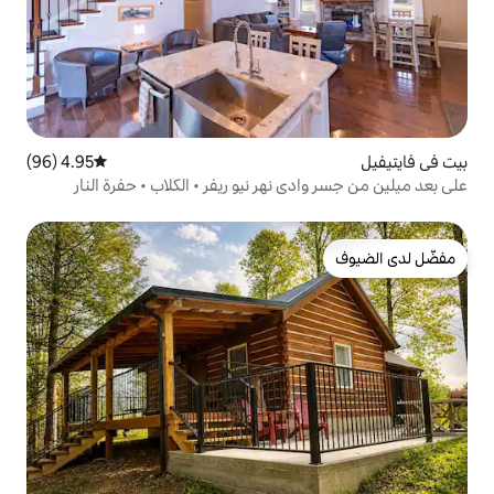
4.95 (96)
متوسط التقييم 4.95 من 5، 96 مراجعات
نهر نيو ريفر • الكلاب • حفرة النار