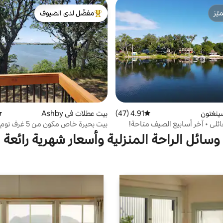
ّز
مفضّل لدى الضيوف
ّز
من أبرز البيوت المفضّلة لدى الضيوف
ينغتون
4.91 (47)
متوسط التقييم 4.91 من 5، 47 مراجعات
بيت عطلات في Ashby
مت
ائلي • آخر أسابيع الصيف متاحة!
بيت بحيرة خاص مكون م
مذهلة
وسائل الراحة المنزلية وأسعار شهرية رائعة