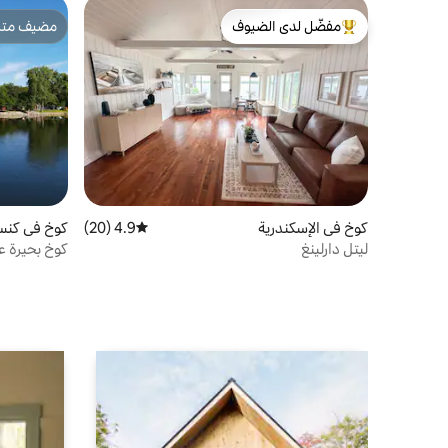
مفضّل لدى الضيوف
مضيف متمي
من أبرز البيوت المفضّلة لدى الضيوف
مضيف متمي
كوخ في الإسكندرية
4.9 (20)
متوسط التقييم 4.9 من 5، 20 مراجعات
كوخ في كنس
ليتل دارلينغ
كوخ بحيرة ع