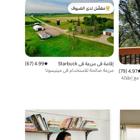
مفضّل لدى الضيوف
من أبرز البيوت المفضّلة لدى الضيوف
إقامة في مزرعة في Starbuck
4.99 (67)
متوسط التقييم 4.99 من 5، 67 مراجعات
مزرعة صالحة للاستخدام في مينيسوتا
4.97 (79)
وسط التقييم 4.97 من 5، 79 مراجعات
ن 5 غرف نوم مع إطلالة